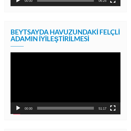
00:00
06:25
BEYTSAYDA HAVUZUNDAKI FELÇLI
ADAMIN İYILEŞTIRILMESI
Video
oynatıcı
00:00
51:17