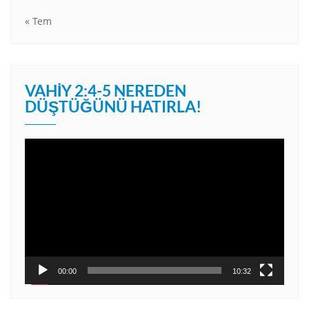
« Tem
VAHIY 2:4-5 NEREDEN
DÜŞTÜĞÜNÜ HATIRLA!
Video
oynatıcı
00:00
10:32