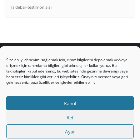
[sidebar-testimonials]
Size en iyi deneyimi sağlamak için, cihaz bilgilerini depolamak ve/veya
erişmek için tanımlama bilgileri gibi teknolojiler kullanıyoruz. Bu
teknolojileri kabul ederseniz, bu web sitesinde gezinme davranışı veya
HAKKIMIZDA
Üyelik Kuralları
Bize Yazın
benzersiz kimlikler gibi verileri işleyebiliriz. Onayınızı vermez veya geri
Gizlilik Politikamız
İncil’den Dersler
Makaleler
çekmezseniz, bazı özellikler ve işlevler etkilenebilir.
Online Kutsal Kitap
Video Öğrencilik Dersleri
ABNSAT Türkiye – Canlı İzleyin
Kabul
Ahuva Hizmetleri YouTube Sayfası
Hesap aç
Üye Girişi
Kayıt
Register
Register
Ret
Paltalk Sohbet Odası
Üye Girişi
Ayar
Copyright ©2026 hristiyanturk.com . All rights reserved.