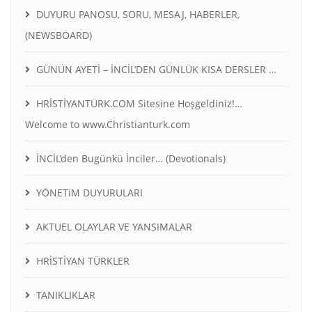
DUYURU PANOSU, SORU, MESAJ, HABERLER,
(NEWSBOARD)
GÜNÜN AYETİ – İNCİL’DEN GÜNLÜK KISA DERSLER …
HRİSTİYANTÜRK.COM Sitesine Hoşgeldiniz!…
Welcome to www.Christianturk.com
İNCİL’den Bugünkü İnciler… (Devotionals)
YÖNETiM DUYURULARI
AKTUEL OLAYLAR VE YANSIMALAR
HRİSTİYAN TÜRKLER
TANIKLIKLAR