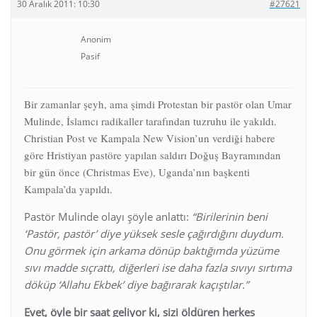
30 Aralık 2011: 10:30
#27621
Anonim
Pasif
Bir zamanlar şeyh, ama şimdi Protestan bir pastör olan Umar
Mulinde, İslamcı radikaller tarafından tuzruhu ile yakıldı.
Christian Post ve Kampala New Vision’un verdiği habere
göre Hristiyan pastöre yapılan saldırı Doğuş Bayramından
bir gün önce (Christmas Eve), Uganda’nın başkenti
Kampala’da yapıldı.
Pastör Mulinde olayı şöyle anlattı:
“Birilerinin beni
‘Pastör, pastör’ diye yüksek sesle çağırdığını duydum.
Onu görmek için arkama dönüp baktığımda yüzüme
sıvı madde sıçrattı, diğerleri ise daha fazla sıvıyı sırtıma
döküp ‘Allahu Ekbek’ diye bağırarak kaçıştılar.”
Evet, öyle bir saat geliyor ki, sizi öldüren herkes