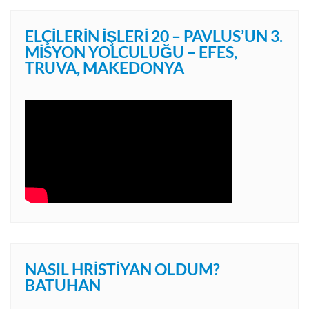
ELÇILERIN İŞLERI 20 – PAVLUS’UN 3.
MISYON YOLCULUĞU – EFES,
TRUVA, MAKEDONYA
NASIL HRISTIYAN OLDUM?
BATUHAN