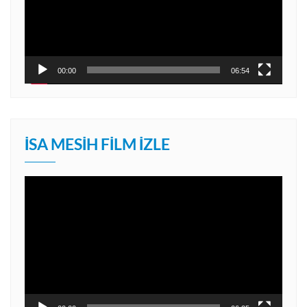
00:00
06:54
İSA MESIH FILM İZLE
Video
oynatıcı