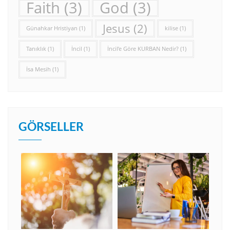
Faith
(3)
God
(3)
Jesus
(2)
Günahkar Hristiyan
(1)
kilise
(1)
Tanıklık
(1)
İncil
(1)
İncil’e Göre KURBAN Nedir?
(1)
İsa Mesih
(1)
GÖRSELLER