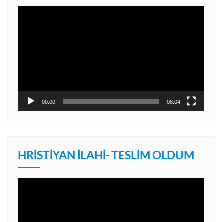
Video
oynatıcı
00:00
08:04
HRISTIYAN İLAHI- TESLIM OLDUM
Video
oynatıcı