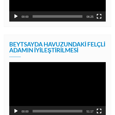
00:00
06:25
BEYTSAYDA HAVUZUNDAKI FELÇLI
ADAMIN İYILEŞTIRILMESI
Video
oynatıcı
00:00
51:17