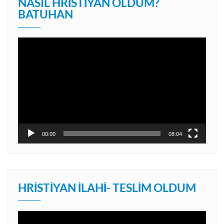
NASIL HRISTIYAN OLDUM?
BATUHAN
Video
oynatıcı
00:00
08:04
HRISTIYAN İLAHI- TESLIM OLDUM
Video