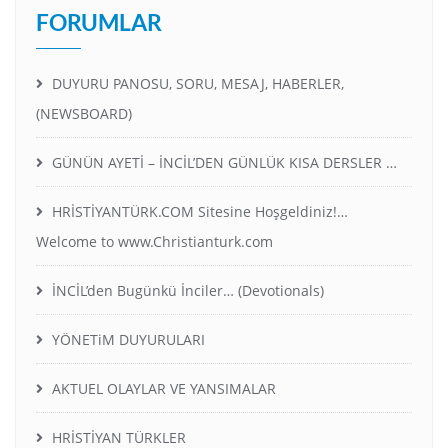
FORUMLAR
DUYURU PANOSU, SORU, MESAJ, HABERLER,
(NEWSBOARD)
GÜNÜN AYETİ – İNCİL’DEN GÜNLÜK KISA DERSLER …
HRİSTİYANTÜRK.COM Sitesine Hoşgeldiniz!…
Welcome to www.Christianturk.com
İNCİL’den Bugünkü İnciler… (Devotionals)
YÖNETiM DUYURULARI
AKTUEL OLAYLAR VE YANSIMALAR
HRİSTİYAN TÜRKLER