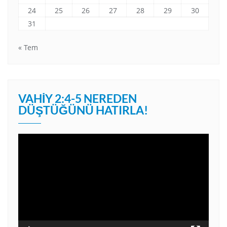
24
25
26
27
28
29
30
31
« Tem
VAHIY 2:4-5 NEREDEN
DÜŞTÜĞÜNÜ HATIRLA!
Video
oynatıcı