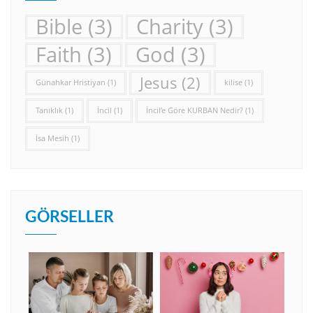
Bible
(3)
Charity
(3)
Faith
(3)
God
(3)
Jesus
(2)
Günahkar Hristiyan
(1)
kilise
(1)
Tanıklık
(1)
İncil
(1)
İncil’e Göre KURBAN Nedir?
(1)
İsa Mesih
(1)
GÖRSELLER