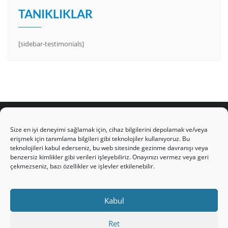
TANIKLIKLAR
[sidebar-testimonials]
Size en iyi deneyimi sağlamak için, cihaz bilgilerini depolamak ve/veya
erişmek için tanımlama bilgileri gibi teknolojiler kullanıyoruz. Bu
teknolojileri kabul ederseniz, bu web sitesinde gezinme davranışı veya
HAKKIMIZDA
Üyelik Kuralları
Bize Yazın
benzersiz kimlikler gibi verileri işleyebiliriz. Onayınızı vermez veya geri
Gizlilik Politikamız
İncil’den Dersler
Makaleler
çekmezseniz, bazı özellikler ve işlevler etkilenebilir.
Online Kutsal Kitap
Video Öğrencilik Dersleri
ABNSAT Türkiye – Canlı İzleyin
Kabul
Ahuva Hizmetleri YouTube Sayfası
Hesap aç
Üye Girişi
Kayıt
Register
Register
Ret