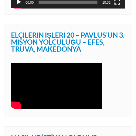
00:00
10:32
ELÇILERIN İŞLERI 20 – PAVLUS’UN 3.
MISYON YOLCULUĞU – EFES,
TRUVA, MAKEDONYA