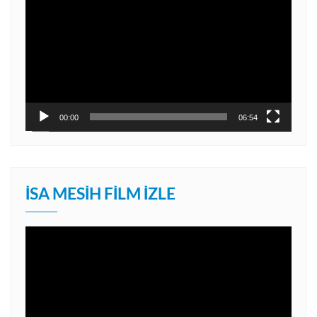
oynatıcı
00:00
06:54
İSA MESIH FILM İZLE
Video
oynatıcı