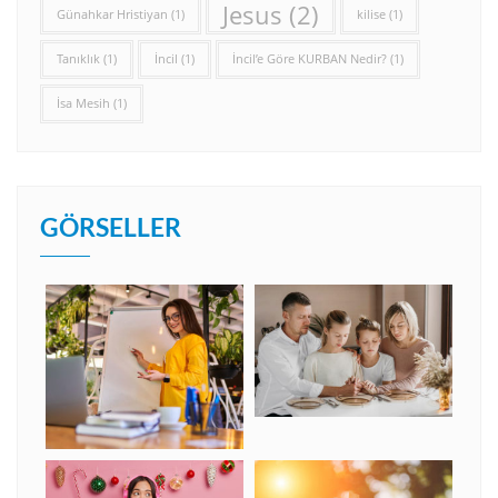
Jesus
(2)
Günahkar Hristiyan
(1)
kilise
(1)
Tanıklık
(1)
İncil
(1)
İncil’e Göre KURBAN Nedir?
(1)
İsa Mesih
(1)
GÖRSELLER