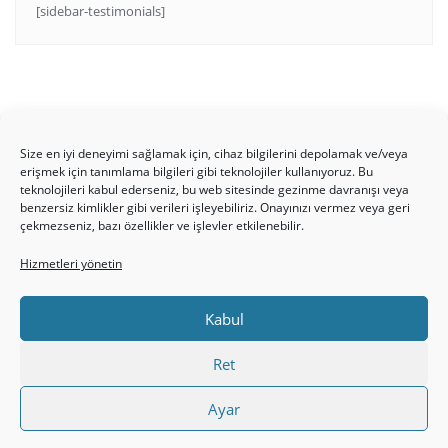
[sidebar-testimonials]
Size en iyi deneyimi sağlamak için, cihaz bilgilerini depolamak ve/veya
erişmek için tanımlama bilgileri gibi teknolojiler kullanıyoruz. Bu
teknolojileri kabul ederseniz, bu web sitesinde gezinme davranışı veya
benzersiz kimlikler gibi verileri işleyebiliriz. Onayınızı vermez veya geri
HAKKIMIZDA
Üyelik Kuralları
Bize Yazın
çekmezseniz, bazı özellikler ve işlevler etkilenebilir.
Gizlilik Politikamız
İncil’den Dersler
Makaleler
Hizmetleri yönetin
Online Kutsal Kitap
Video Öğrencilik Dersleri
ABNSAT Türkiye – Canlı İzleyin
Kabul
Ahuva Hizmetleri YouTube Sayfası
Hesap aç
Üye Girişi
Kayıt
Register
Register
Ret
Paltalk Sohbet Odası
Üye Girişi
Ayar
Copyright ©2026 hristiyanturk.com . All rights reserved.
Powered by
WordPress
&
Designed by
Bizberg Themes