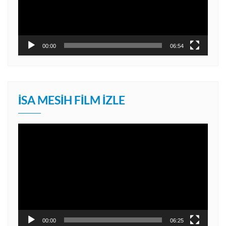
00:00
06:54
İSA MESIH FILM İZLE
Video
oynatıcı
00:00
06:25