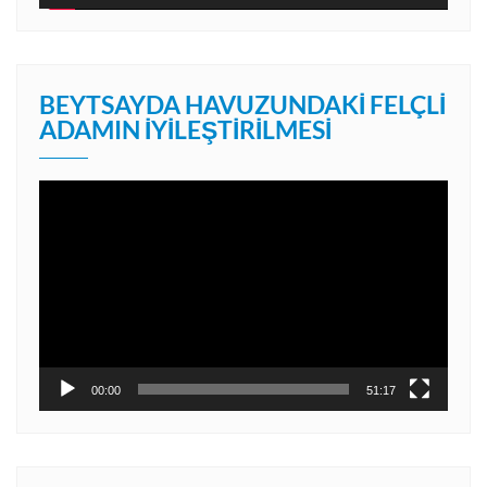
BEYTSAYDA HAVUZUNDAKI FELÇLI
ADAMIN İYILEŞTIRILMESI
Video
oynatıcı
00:00
51:17