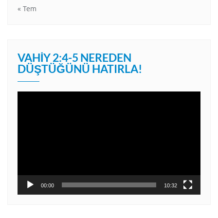
« Tem
VAHIY 2:4-5 NEREDEN
DÜŞTÜĞÜNÜ HATIRLA!
Video
oynatıcı
00:00
10:32