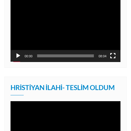
Video
oynatıcı
00:00
08:04
HRISTIYAN İLAHI- TESLIM OLDUM
Video
oynatıcı