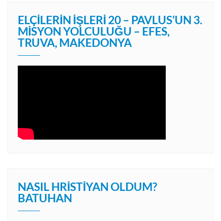
ELÇILERIN İŞLERI 20 – PAVLUS’UN 3.
MISYON YOLCULUĞU – EFES,
TRUVA, MAKEDONYA
NASIL HRISTIYAN OLDUM?
BATUHAN