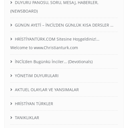
DUYURU PANOSU, SORU, MESAJ, HABERLER,
(NEWSBOARD)
GÜNÜN AYETİ – İNCİL’DEN GÜNLÜK KISA DERSLER …
HRİSTİYANTÜRK.COM Sitesine Hoşgeldiniz!…
Welcome to www.Christianturk.com
İNCİL’den Bugünkü İnciler… (Devotionals)
YÖNETiM DUYURULARI
AKTUEL OLAYLAR VE YANSIMALAR
HRİSTİYAN TÜRKLER
TANIKLIKLAR