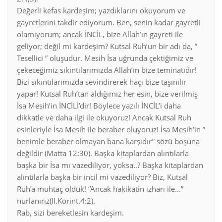
Değerli kefas kardeşim; yazdıklarını okuyorum ve
gayretlerini takdir ediyorum. Ben, senin kadar gayretli
olamıyorum; ancak İNCİL, bize Allah’ın gayreti ile
geliyor; değil mi kardeşim? Kutsal Ruh’un bir adı da, ”
Tesellici ” oluşudur. Mesih İsa uğrunda çektiğimiz ve
çekeceğimiz sıkıntılarımızda Allah’ın bize teminatıdır!
Bizi sıkıntılarımızda sevindirerek haçı bize taşınılır
yapar! Kutsal Ruh’tan aldığımız her esin, bize verilmiş
İsa Mesih’in İNCİLİ’dir! Böylece yazılı İNCİL’i daha
dikkatle ve daha ilgi ile okuyoruz! Ancak Kutsal Ruh
esinleriyle İsa Mesih ile beraber oluyoruz! İsa Mesih’in ”
benimle beraber olmayan bana karşıdır” sözü boşuna
değildir (Matta 12:30). Başka kitaplardan alıntılarla
başka bir İsa mı vazediliyor, yoksa..? Başka kitaplardan
alıntılarla başka bir incil mi vazediliyor? Biz, Kutsal
Ruh’a muhtaç olduk! “Ancak hakikatin izharı ile…”
nurlanırız(II.Korint.4:2).
Rab, sizi bereketlesin kardeşim.