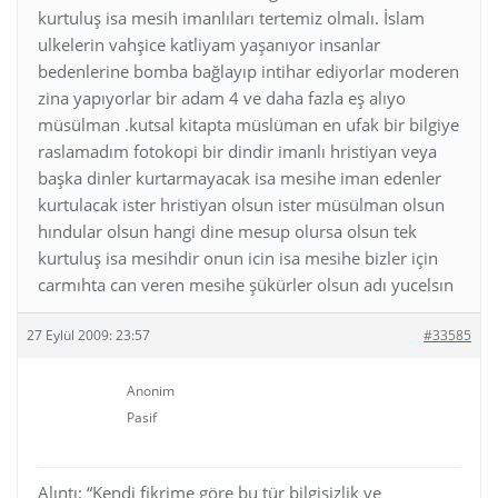
kurtuluş isa mesih imanlıları tertemiz olmalı. İslam
ulkelerin vahşice katliyam yaşanıyor insanlar
bedenlerine bomba bağlayıp intihar ediyorlar moderen
zina yapıyorlar bir adam 4 ve daha fazla eş alıyo
müsülman .kutsal kitapta müslüman en ufak bir bilgiye
raslamadım fotokopi bir dindir imanlı hristiyan veya
başka dinler kurtarmayacak isa mesihe iman edenler
kurtulacak ister hristiyan olsun ister müsülman olsun
hındular olsun hangi dine mesup olursa olsun tek
kurtuluş isa mesihdir onun icin isa mesihe bizler için
carmıhta can veren mesihe şükürler olsun adı yucelsın
27 Eylül 2009: 23:57
#33585
Anonim
Pasif
Alıntı: “Kendi fikrime göre bu tür bilgisizlik ve