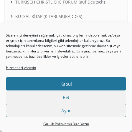
TURKISCH CHRISTLICHE FORUM (auf Deutsch)
KUTSAL KİTAP (KİTABI MUKADDES)
HRİSTİYAN YAŞAMI VE UYGULAMALARI
Size en iyi deneyimi sağlamak için, cihaz bilgilerini depolamak ve/veya
erişmek için tanımlama bilgileri gibi teknolojiler kullanıyoruz. Bu
KURTULUŞ (SETERYOLOJİ)
teknolojileri kabul ederseniz, bu web sitesinde gezinme davranışı veya
benzersiz kimlikler gibi verileri işleyebiliriz. Onayınızı vermez veya geri
çekmezseniz, bazı özellikler ve işlevler etkilenebilir.
HRİSTİYAN İNANCI (Mesih İnancı Teolojisi)
Hizmetleri yönetin
DİNLER, MEZHEPLER, İNANÇLAR…
Kabul
EKLESİA – KİLİSE, İNANLILAR TOPLULUĞU
Ret
EN ÇOK SORULANLAR
Ayar
KELAM WEB TV, GÖRÜNTÜLÜ VE SESLI DOSYALAR
Gizlilik Politikamız
Bize Yazın
HRİSTİYAN EDEBİYATI, ŞİİRLER, KİTAPLAR, MEDYA,