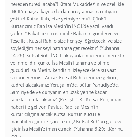
nereden türedi acaba?! Kitabı Mukaddes’in ve özellikle
İNCİL’in başka kaynaklardan onay almasına ihtiyacı
yoktur! Kutsal Ruh, bize yetmiyor mu?! Çünkü
Kurtarıcımız Rab İsa Mesih’in İNCİL’de yazılı vaadı
şudur: ” Fakat benim ismimle Baba’nın göndereceği
Tesellici, Kutsal Ruh, o size her şeyi öğretecek, ve size
söylediğim her şeyi hatırınıza getirecektir” (Yuhanna
14:26). Kutsal Ruh, İNCİL okuyanların üzerine inecektir
ve inmelidir; çünkü İsa Mesih’i tanıma ve bilme
gücüdür! İsa Mesih, kendisini izleyeceklere şu vaat
sözünü vermiş: “Ancak Kutsal Ruh üzerinize gelince,
kudret alacaksınız; Yeruşalim’de, bütün Yahudiye’de,
Samiriye’de ve dünyanın en uzak yerine kadar
tanıklarım olacaksınız” (Res.İşl. 1:8). Kutsal Ruh, iman
haberi ile geliyor! Pavlus, Rab İsa Mesih’in
kurtarıcılığına ancak Kutsal Ruh’un gücü ile
inanabileceğimize işaret etmiş! Kutsal Ruh’un gücü ve
işidir İsa Mesih’e iman etmek! (Yuhanna 6:29; I.Korint.
2:4,5).