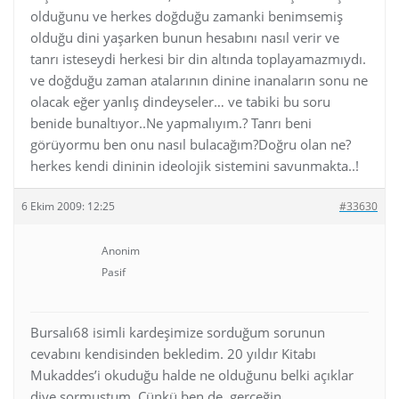
olduğunu ve herkes doğduğu zamanki benimsemiş
olduğu dini yaşarken bunun hesabını nasıl verir ve
tanrı isteseydi herkesi bir din altında toplayamazmıydı.
ve doğduğu zaman atalarının dinine inanaların sonu ne
olacak eğer yanlış dindeyseler… ve tabiki bu soru
benide bunaltıyor..Ne yapmalıyım.? Tanrı beni
görüyormu ben onu nasıl bulacağım?Doğru olan ne?
herkes kendi dininin ideolojik sistemini savunmakta..!
6 Ekim 2009: 12:25
#33630
Anonim
Pasif
Bursalı68 isimli kardeşimize sorduğum sorunun
cevabını kendisinden bekledim. 20 yıldır Kitabı
Mukaddes’i okuduğu halde ne olduğunu belki açıklar
diye sormuştum. Çünkü ben de, gerçeğin