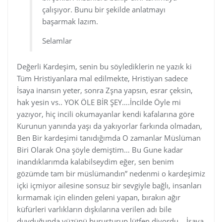
çalışıyor. Bunu bir şekilde anlatmayı
başarmak lazım.
Selamlar
Değerli Kardeşim, senin bu söylediklerin ne yazık ki
Tüm Hristiyanlara mal edilmekte, Hristiyan sadece
İsaya inansın yeter, sonra Zşna yapsın, esrar çeksin,
hak yesin vs.. YOK ÖLE BİR ŞEY….İncilde Öyle mi
yazıyor, hiç incili okumayanlar kendi kafalarına göre
Kurunun yanında yaşı da yakıyorlar farkında olmadan,
Ben Bir kardeşimi tanıdığımda O zamanlar Müslüman
Biri Olarak Ona şöyle demiştim… Bu Gune kadar
inandıklarımda kalabilseydim eğer, sen benim
gözümde tam bir müslümandın” nedenmi o kardeşimiz
içki içmiyor ailesine sonsuz bir sevgiyle bağlı, insanları
kırmamak için elinden geleni yapan, bırakın ağır
küfürleri varlıkların dışkılarına verilen adı bile
duyduğunda yüzünü buruşturup lütfen diyordu… İsaya