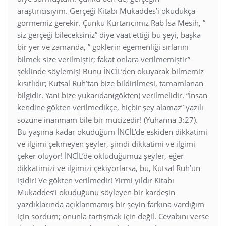
araştırıcısıyım. Gerçeği Kitabı Mukaddes’i okudukça
görmemiz gerekir. Çünkü Kurtarıcımız Rab İsa Mesih, ”
siz gerçeği bileceksiniz” diye vaat ettiği bu şeyi, başka
bir yer ve zamanda, ” göklerin egemenliği sırlarını
bilmek size verilmiştir; fakat onlara verilmemiştir”
şeklinde söylemiş! Bunu İNCİL’den okuyarak bilmemiz
kısıtlıdır; Kutsal Ruh’tan bize bildirilmesi, tamamlanan
bilgidir. Yani bize yukarıdan(gökten) verilmelidir. “İnsan
kendine gökten verilmedikçe, hiçbir şey alamaz” yazılı
sözüne inanmam bile bir mucizedir! (Yuhanna 3:27).
Bu yaşıma kadar okuduğum İNCİL’de eskiden dikkatimi
ve ilgimi çekmeyen şeyler, şimdi dikkatimi ve ilgimi
çeker oluyor! İNCİL’de okluduğumuz şeyler, eğer
dikkatimizi ve ilgimizi çekiyorlarsa, bu, Kutsal Ruh’un
işidir! Ve gökten verilmedir! Yirmi yıldır Kitabı
Mukaddes’i okuduğunu söyleyen bir kardeşin
yazdıklarında açıklanmamış bir şeyin farkına vardığım
için sordum; onunla tartışmak için değil. Cevabını verse