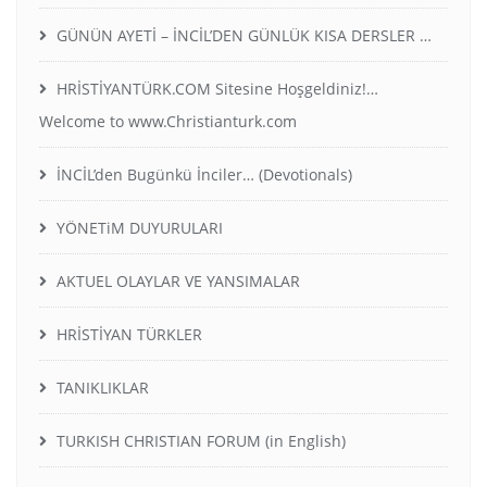
GÜNÜN AYETİ – İNCİL’DEN GÜNLÜK KISA DERSLER …
HRİSTİYANTÜRK.COM Sitesine Hoşgeldiniz!…
Welcome to www.Christianturk.com
İNCİL’den Bugünkü İnciler… (Devotionals)
YÖNETiM DUYURULARI
AKTUEL OLAYLAR VE YANSIMALAR
HRİSTİYAN TÜRKLER
TANIKLIKLAR
TURKISH CHRISTIAN FORUM (in English)