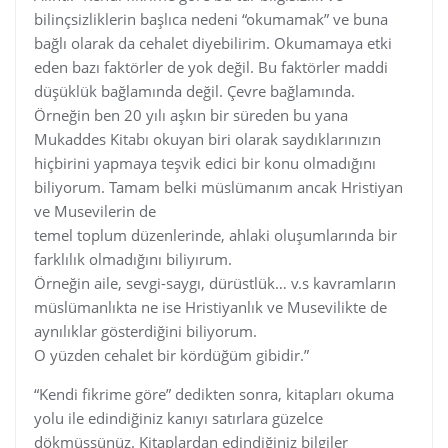
bilinçsizliklerin başlıca nedeni “okumamak” ve buna
bağlı olarak da cehalet diyebilirim. Okumamaya etki
eden bazı faktörler de yok değil. Bu faktörler maddi
düşüklük bağlamında değil. Çevre bağlamında.
Örneğin ben 20 yılı aşkın bir süreden bu yana
Mukaddes Kitabı okuyan biri olarak saydıklarınızın
hiçbirini yapmaya teşvik edici bir konu olmadığını
biliyorum. Tamam belki müslümanım ancak Hristiyan
ve Musevilerin de
temel toplum düzenlerinde, ahlaki oluşumlarında bir
farklılık olmadığını biliyırum.
Örneğin aile, sevgi-saygı, dürüstlük… v.s kavramların
müslümanlıkta ne ise Hristiyanlık ve Musevilikte de
aynılıklar gösterdiğini biliyorum.
O yüzden cehalet bir kördüğüm gibidir.”
“Kendi fikrime göre” dedikten sonra, kitapları okuma
yolu ile edindiğiniz kanıyı satırlara güzelce
dökmüşsünüz. Kitaplardan edindiğiniz bilgiler