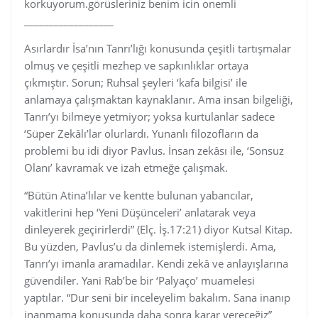
korkuyorum.görüsleriniz benim icin onemli
__________________
Asırlardır İsa’nın Tanrı’lığı konusunda çeşitli tartışmalar
olmuş ve çeşitli mezhep ve sapkınlıklar ortaya
çıkmıştır. Sorun; Ruhsal şeyleri ‘kafa bilgisi’ ile
anlamaya çalışmaktan kaynaklanır. Ama insan bilgeliği,
Tanrı’yı bilmeye yetmiyor; yoksa kurtulanlar sadece
‘Süper Zekâlı’lar olurlardı. Yunanlı filozofların da
problemi bu idi diyor Pavlus. İnsan zekâsı ile, ‘Sonsuz
Olanı’ kavramak ve izah etmeğe çalışmak.
“Bütün Atina’lılar ve kentte bulunan yabancılar,
vakitlerini hep ‘Yeni Düşünceleri’ anlatarak veya
dinleyerek geçirirlerdi” (Elç. İş.17:21) diyor Kutsal Kitap.
Bu yüzden, Pavlus’u da dinlemek istemişlerdi. Ama,
Tanrı’yı imanla aramadılar. Kendi zekâ ve anlayışlarına
güvendiler. Yani Rab’be bir ‘Palyaço’ muamelesi
yaptılar. “Dur seni bir inceleyelim bakalım. Sana inanıp
inanmama konusunda daha sonra karar vereceğiz”