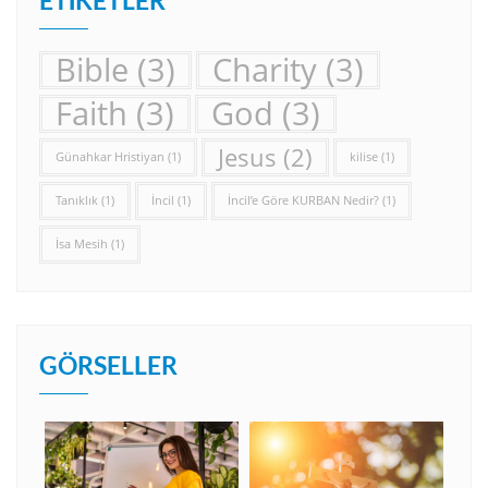
ETIKETLER
Bible
(3)
Charity
(3)
Faith
(3)
God
(3)
Jesus
(2)
Günahkar Hristiyan
(1)
kilise
(1)
Tanıklık
(1)
İncil
(1)
İncil’e Göre KURBAN Nedir?
(1)
İsa Mesih
(1)
GÖRSELLER