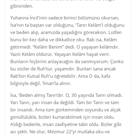
gibisinden.
Yuhanna İncil’inin sadece birinci bölümünü okursan,
İsa’nın ta baştan var olduğunu, ‘Tanrı Kelâm’I olduğunu
ve beden alıp, aramızda yaşadığını göreceksin. Lütfen
bunu bir kez daha ve dikkatlice oku. Rab isa, Kelâm
getirmedi. “Kelâm Benim” dedi. O yaşayan kelâmdır.
Yazılı Kelâm öldürür. Yaşayan Kelâm hayat verir.
Bunların hiçbirini anlayacağını da sanmıyorum. Çünkü
bu sözler de Ruh’tur, yaşamdır. Bunları sana ancak
Rab’bin Kutsal Ruh’u öğretebilir. Ama O da, kafa
bilgisiyle değil, ‘İman’la alınır.
İsa, ‘Beden almış Tanrı’dır. O, 30 yaşında Tanrı olmadı.
Yarı Tanrı, yarı insan da değildi. Tam bir Tanrı ve tam
bir insandı. Ama tüm görkeminden soyundu ve alçak
gönüllülükle, bizleri kurtarabilmek için insan oldu.
Aldığı bedenle, insan zaafiyetine tabii oldu. Bizler gibi
acı çekti. Ne olur, Mezmur 22’yi mutlaka oku ve