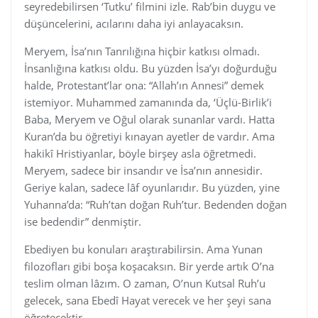
seyredebilirsen ‘Tutku’ filmini izle. Rab’bin duygu ve
düşüncelerini, acılarını daha iyi anlayacaksın.
Meryem, İsa’nın Tanrılığına hiçbir katkısı olmadı.
İnsanlığına katkısı oldu. Bu yüzden İsa’yı doğurduğu
halde, Protestant’lar ona: “Allah’ın Annesi” demek
istemiyor. Muhammed zamanında da, ‘Üçlü-Birlik’i
Baba, Meryem ve Oğul olarak sunanlar vardı. Hatta
Kuran’da bu öğretiyi kınayan ayetler de vardır. Ama
hakikî Hristiyanlar, böyle birşey asla öğretmedi.
Meryem, sadece bir insandır ve İsa’nın annesidir.
Geriye kalan, sadece lâf oyunlarıdır. Bu yüzden, yine
Yuhanna’da: “Ruh’tan doğan Ruh’tur. Bedenden doğan
ise bedendir” denmiştir.
Ebediyen bu konuları araştırabilirsin. Ama Yunan
filozofları gibi boşa koşacaksın. Bir yerde artık O’na
teslim olman lâzım. O zaman, O’nun Kutsal Ruh’u
gelecek, sana Ebedî Hayat verecek ve her şeyi sana
öğretecektir.