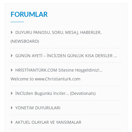
FORUMLAR
DUYURU PANOSU, SORU, MESAJ, HABERLER,
(NEWSBOARD)
GÜNÜN AYETİ – İNCİL’DEN GÜNLÜK KISA DERSLER …
HRİSTİYANTÜRK.COM Sitesine Hoşgeldiniz!…
Welcome to www.Christianturk.com
İNCİL’den Bugünkü İnciler… (Devotionals)
YÖNETiM DUYURULARI
AKTUEL OLAYLAR VE YANSIMALAR