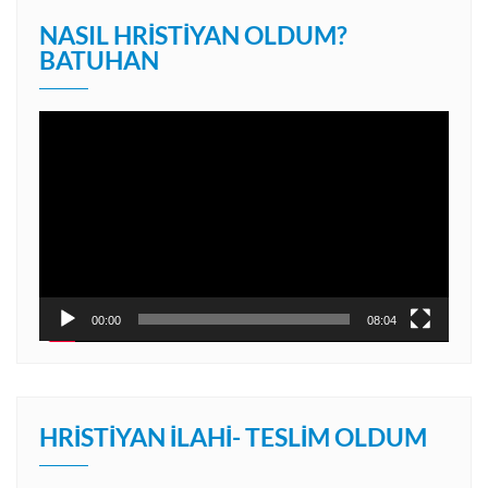
NASIL HRISTIYAN OLDUM?
BATUHAN
Video
oynatıcı
00:00
08:04
HRISTIYAN İLAHI- TESLIM OLDUM