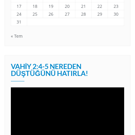
17
18
19
20
21
22
23
24
25
26
27
28
29
30
31
« Tem
VAHIY 2:4-5 NEREDEN
DÜŞTÜĞÜNÜ HATIRLA!
Video
oynatıcı