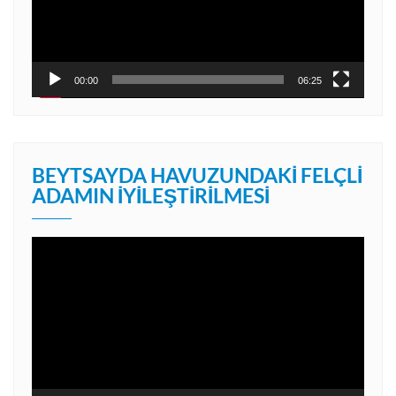
00:00
06:25
BEYTSAYDA HAVUZUNDAKI FELÇLI
ADAMIN İYILEŞTIRILMESI
Video
oynatıcı