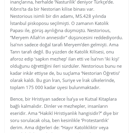
inançlarına, herhalde ‘Nasturilik’ deniyor Türkçe’de.
Kıbrıs’ta da bir Nestorian kilise binası var.
Nestorious isimli bir din adamı, MS.428 yılında
İstanbul piskoposu seçilmişti. O zamanın Katolik
Papası ile, görüş ayrılığına düşmüştü. Nestorious,
“Meryem Allah’ın annesidir” düşüncesini reddediyordu.
İsa’nın sadece doğal tarafı Meryem’den gelmişti. Ama
Tanrı tarafı değil. Bu yüzden de Katolik Kilisesi, onu
aforoz edip ‘sapkın mezhep’ ilan etti ve İsa’nın ‘iki kişi’
olduğunu öğrettiğini ileri sürdüler. Nestorious bunu ne
kadar inkâr ettiyse de, bu suçlama ‘Nestorian Öğretisi’
olarak kaldı. Bu gün İran, Suriye ve İrak ülkelerinde,
toplam 175 000 kadar üyesi bulunmaktadır.
Bence, bir Hristiyan sadece İsa’ya ve Kutsal Kitaplara
bağlı kalmalıdır. Dinler ve mezhepler, insanların
eseridir. Ama “Hakikî Hristiyanlık hangisidir?” diye bir
soru sorulacak olsa, ben kesinlikle ‘Protestantlık’
derim. Ama diğerleri de: “Hayır Katolikliktir veya