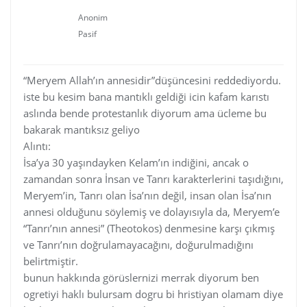
Anonim
Pasif
“Meryem Allah’ın annesidir”düşüncesini reddediyordu.
iste bu kesim bana mantıklı geldiği icin kafam karıstı
aslında bende protestanlık diyorum ama ücleme bu
bakarak mantıksız geliyo
Alıntı:
İsa’ya 30 yaşındayken Kelam’ın indiğini, ancak o
zamandan sonra İnsan ve Tanrı karakterlerini taşıdığını,
Meryem’in, Tanrı olan İsa’nın değil, insan olan İsa’nın
annesi olduğunu söylemiş ve dolayısıyla da, Meryem’e
“Tanrı’nın annesi” (Theotokos) denmesine karşı çıkmış
ve Tanrı’nın doğrulamayacağını, doğurulmadığını
belirtmiştir.
bunun hakkında görüslernizi merrak diyorum ben
ogretiyi haklı bulursam dogru bi hristiyan olamam diye