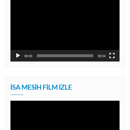
Video
oynatıcı
00:00
06:54
İSA MESIH FILM İZLE
Video
oynatıcı