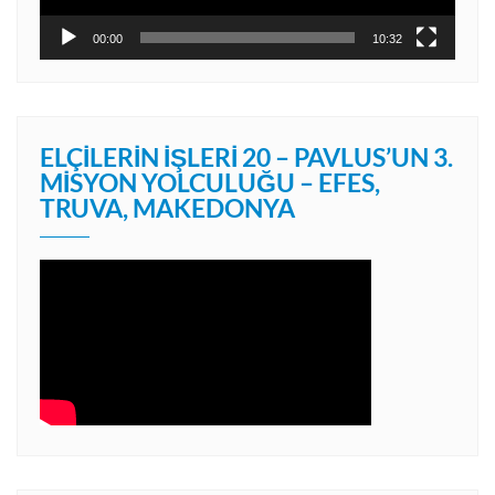
00:00
10:32
ELÇILERIN İŞLERI 20 – PAVLUS’UN 3.
MISYON YOLCULUĞU – EFES,
TRUVA, MAKEDONYA