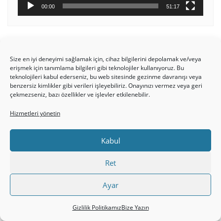
00:00
51:17
Size en iyi deneyimi sağlamak için, cihaz bilgilerini depolamak ve/veya
Kullanıcı
erişmek için tanımlama bilgileri gibi teknolojiler kullanıyoruz. Bu
teknolojileri kabul ederseniz, bu web sitesinde gezinme davranışı veya
adı:
benzersiz kimlikler gibi verileri işleyebiliriz. Onayınızı vermez veya geri
çekmezseniz, bazı özellikler ve işlevler etkilenebilir.
Hizmetleri yönetin
Parola:
Kabul
Beni
Ret
hatırla
Ayar
Giriş yap
Gizlilik Politikamız
Bize Yazın