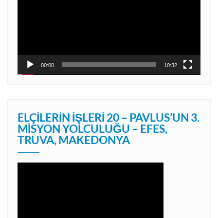
00:00
10:32
ELÇILERIN İŞLERI 20 – PAVLUS’UN 3.
MISYON YOLCULUĞU – EFES,
TRUVA, MAKEDONYA