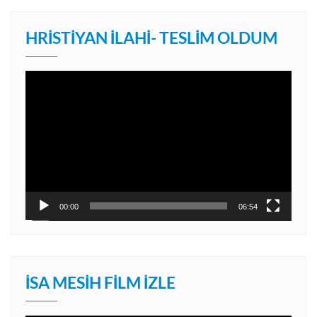
HRISTIYAN İLAHI- TESLIM OLDUM
Video
oynatıcı
00:00
06:54
İSA MESIH FILM İZLE