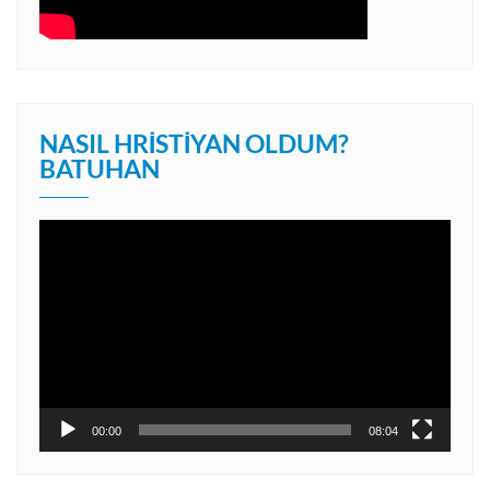
NASIL HRISTIYAN OLDUM?
BATUHAN
Video
oynatıcı
00:00
08:04