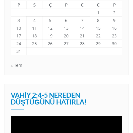
P
S
Ç
P
C
C
P
1
2
3
4
5
6
7
8
9
10
11
12
13
14
15
16
17
18
19
20
21
22
23
24
25
26
27
28
29
30
31
« Tem
VAHIY 2:4-5 NEREDEN
DÜŞTÜĞÜNÜ HATIRLA!
Video
oynatıcı