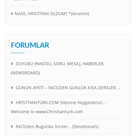
NASIL HRİSTİYAN OLDUM? *(Anonim)
FORUMLAR
DUYURU PANOSU, SORU, MESAJ, HABERLER,
(NEWSBOARD)
GÜNÜN AYETİ – İNCİL’DEN GÜNLÜK KISA DERSLER …
HRİSTİYANTÜRK.COM Sitesine Hoşgeldiniz!…
Welcome to www.Christianturk.com
İNCİL’den Bugünkü İnciler… (Devotionals)