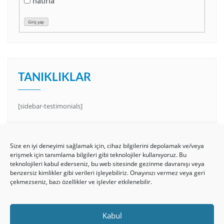
hatırla
Giriş yap
TANIKLIKLAR
[sidebar-testimonials]
Size en iyi deneyimi sağlamak için, cihaz bilgilerini depolamak ve/veya
erişmek için tanımlama bilgileri gibi teknolojiler kullanıyoruz. Bu
teknolojileri kabul ederseniz, bu web sitesinde gezinme davranışı veya
benzersiz kimlikler gibi verileri işleyebiliriz. Onayınızı vermez veya geri
çekmezseniz, bazı özellikler ve işlevler etkilenebilir.
HAKKIMIZDA
Üyelik Kuralları
Bize Yazın
Kabul
Gizlilik Politikamız
İncil’den Dersler
Makaleler