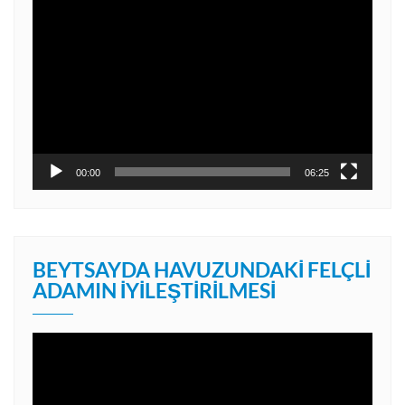
Video
oynatıcı
00:00
06:25
BEYTSAYDA HAVUZUNDAKI FELÇLI
ADAMIN İYILEŞTIRILMESI
Video
oynatıcı