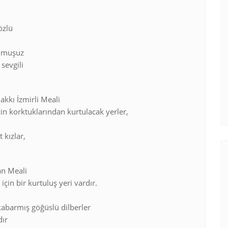
özlü
olmuşuz
sevgili
akkı İzmirli Meali
in korktuklarından kurtulacak yerler,
 kızlar,
an Meali
için bir kurtuluş yeri vardır.
kabarmış göğüslü dilberler
dır