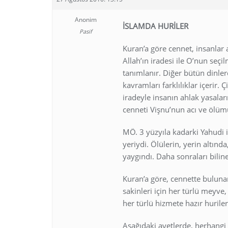
Anonim
İSLAMDA HURİLER
Pasif
Kuran’a göre cennet, insanlar
Allah’ın iradesi ile O’nun seçi
tanımlanır. Diğer bütün dinle
kavramları farklılıklar içerir. 
iradeyle insanın ahlak yasaları
cenneti Vişnu’nun acı ve ölümü
MÖ. 3 yüzyıla kadarki Yahudi i
yeriydi. Ölülerin, yerin altın
yaygındı. Daha sonraları bilin
Kuran’a göre, cennette bulun
sakinleri için her türlü meyve,
her türlü hizmete hazır hurile
Aşağıdaki ayetlerde, herhangi