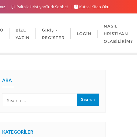
mız
Paltalk HristiyanTurk Sohbet
Kutsal Kitap Oku
NASIL
LÜ
BIZE
GIRIŞ –
LOGIN
HRISTIYAN
YAZIN
REGISTER
OLABILIRIM?
ARA
KATEGORILER