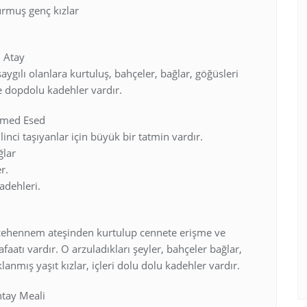
urmuş genç kızlar
n Atay
aygılı olanlara kurtuluş, bahçeler, bağlar, göğüsleri
e dopdolu kadehler vardır.
mmed Esed
linci taşıyanlar için büyük bir tatmin vardır.
ğlar
r.
adehleri.
, cehennem ateşinden kurtulup cennete erişme ve
aatı vardır. O arzuladıkları şeyler, bahçeler bağlar,
nmış yaşıt kızlar, içleri dolu dolu kadehler vardır.
ntay Meali