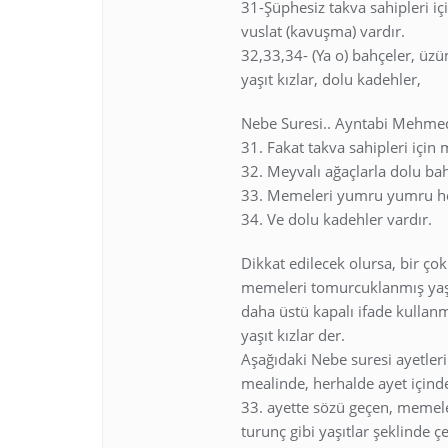
31-Şüphesiz takva sahipleri iç
vuslat (kavuşma) vardır.
32,33,34- (Ya o) bahçeler, ü
yaşıt kızlar, dolu kadehler,
Nebe Suresi.. Ayntabi Mehmed
31. Fakat takva sahipleri için 
32. Meyvalı ağaçlarla dolu ba
33. Memeleri yumru yumru hep
34. Ve dolu kadehler vardır.
Dikkat edilecek olursa, bir ço
memeleri tomurcuklanmış yaşıt 
daha üstü kapalı ifade kullan
yaşıt kızlar der.
Aşağıdaki Nebe suresi ayetler
mealinde, herhalde ayet içind
33. ayette sözü geçen, memeler
turunç gibi yaşıtlar şeklinde 