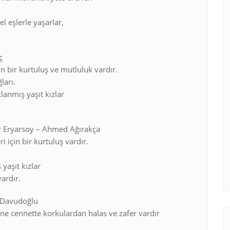
el eşlerle yaşarlar,
ç
in bir kurtuluş ve mutluluk vardır.
ları.
anmış yaşıt kızlar
ir Eryarsoy – Ahmed Ağırakça
i için bir kurtuluş vardır.
yaşıt kızlar
ardır.
 Davudoğlu
ine cennette korkulardan halas ve zafer vardır