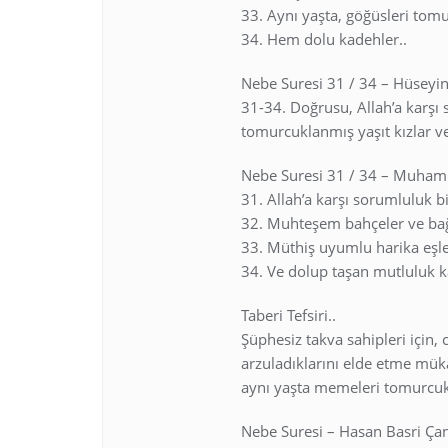
33. Aynı yaşta, göğüsleri tom
34. Hem dolu kadehler..
Nebe Suresi 31 / 34 – Hüseyi
31-34. Doğrusu, Allah’a karşı s
tomurcuklanmış yaşıt kızlar v
Nebe Suresi 31 / 34 – Muha
31. Allah’a karşı sorumluluk bi
32. Muhteşem bahçeler ve ba
33. Müthiş uyumlu harika eşle
34. Ve dolup taşan mutluluk k
Taberi Tefsiri..
Şüphesiz takva sahipleri için
arzuladıklarını elde etme mükaf
aynı yaşta memeleri tomurcukla
Nebe Suresi – Hasan Basri Ça