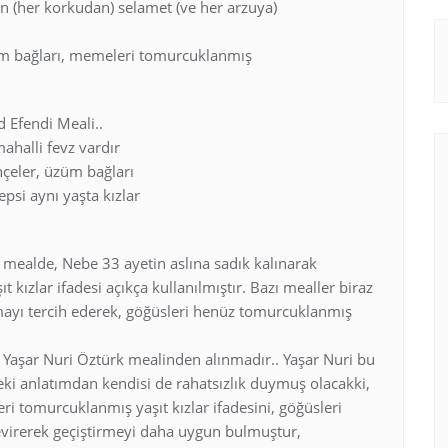
in (her korkudan) selamet (ve her arzuya)
züm bağları, memeleri tomurcuklanmış
 Efendi Meali..
mahalli fevz vardır
hçeler, üzüm bağları
si aynı yaşta kızlar
k mealde, Nebe 33 ayetin aslına sadık kalınarak
kızlar ifadesi açıkça kullanılmıştır. Bazı mealler biraz
mayı tercih ederek, göğüsleri henüz tomurcuklanmış
i Yaşar Nuri Öztürk mealinden alınmadır.. Yaşar Nuri bu
eki anlatımdan kendisi de rahatsızlık duymuş olacakki,
i tomurcuklanmış yaşıt kızlar ifadesini, göğüsleri
çevirerek geçiştirmeyi daha uygun bulmuştur,