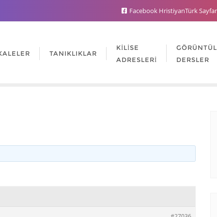
Facebook HristiyanTürk Sayfa
KILISE
GÖRÜNTÜ
KALELER
TANIKLIKLAR
ADRESLERI
DERSLER
#27036