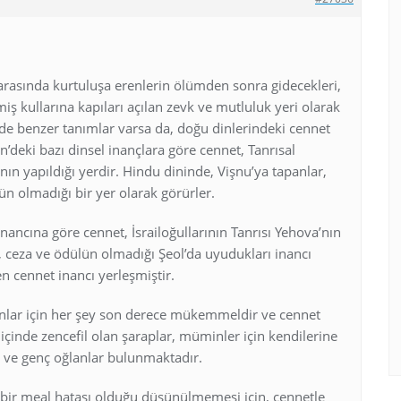
 arasında kurtuluşa erenlerin ölümden sonra gidecekleri,
lmiş kullarına kapıları açılan zevk ve mutluluk yeri olarak
rde benzer tanımlar varsa da, doğu dinlerindeki cennet
Çin’deki bazı dinsel inançlara göre cennet, Tanrısal
nın yapıldığı yerdir. Hindu dininde, Vişnu’ya tapanlar,
n olmadığı bir yer olarak görürler.
nancına göre cennet, İsrailoğullarının Tanrısı Yehova’nın
da, ceza ve ödülün olmadığı Şeol’da uyudukları inancı
en cennet inancı yerleşmiştir.
anlar için her şey son derece mükemmeldir ve cennet
 içinde zencefil olan şaraplar, müminler için kendilerine
r ve genç oğlanlar bulunmaktadır.
 bir meal hatası olduğu düşünülmemesi için, cennetle