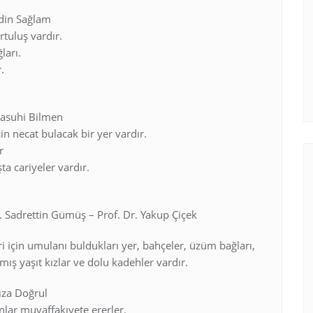
din Sağlam
urtuluş vardır.
ları.
.
Nasuhi Bilmen
in necat bulacak bir yer vardır.
r
ta cariyeler vardır.
. Sadrettin Gümüş – Prof. Dr. Yakup Çiçek
i için umulanı buldukları yer, bahçeler, üzüm bağları,
ış yaşıt kızlar ve dolu kadehler vardır.
ıza Doğrul
nlar muvaffakıyete ererler.