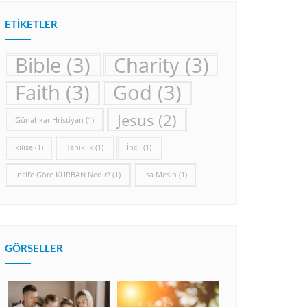
ETIKETLER
Bible
(3)
Charity
(3)
Faith
(3)
God
(3)
Jesus
(2)
Günahkar Hristiyan
(1)
kilise
(1)
Tanıklık
(1)
İncil
(1)
İncil’e Göre KURBAN Nedir?
(1)
İsa Mesih
(1)
GÖRSELLER