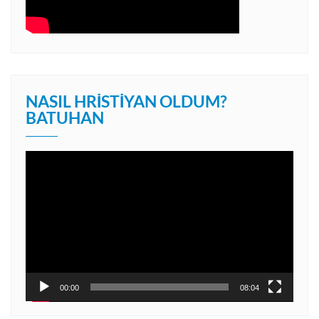
NASIL HRISTIYAN OLDUM?
BATUHAN
Video
oynatıcı
00:00
08:04