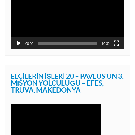
00:00
10:32
ELÇILERIN İŞLERI 20 – PAVLUS’UN 3.
MISYON YOLCULUĞU – EFES,
TRUVA, MAKEDONYA