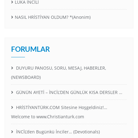
LUKA İNCİLİ
NASIL HRİSTİYAN OLDUM? *(Anonim)
FORUMLAR
DUYURU PANOSU, SORU, MESAJ, HABERLER,
(NEWSBOARD)
GÜNÜN AYETİ – İNCİL’DEN GÜNLÜK KISA DERSLER …
HRİSTİYANTÜRK.COM Sitesine Hoşgeldiniz!…
Welcome to www.Christianturk.com
İNCİL’den Bugünkü İnciler… (Devotionals)