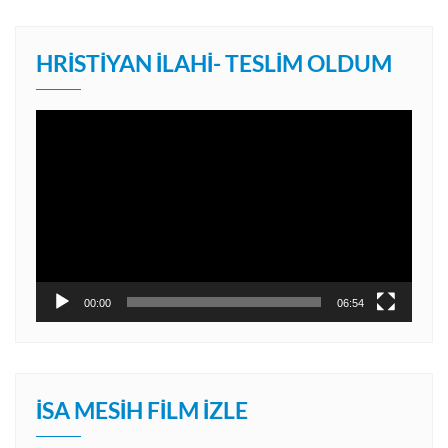
HRISTIYAN İLAHI- TESLIM OLDUM
Video
oynatıcı
00:00
06:54
İSA MESIH FILM İZLE