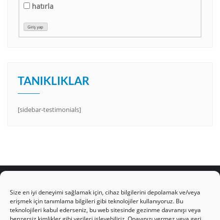
hatırla
Giriş yap
TANIKLIKLAR
[sidebar-testimonials]
Size en iyi deneyimi sağlamak için, cihaz bilgilerini depolamak ve/veya
erişmek için tanımlama bilgileri gibi teknolojiler kullanıyoruz. Bu
teknolojileri kabul ederseniz, bu web sitesinde gezinme davranışı veya
HAKKIMIZDA
Üyelik Kuralları
Bize Yazın
benzersiz kimlikler gibi verileri işleyebiliriz. Onayınızı vermez veya geri