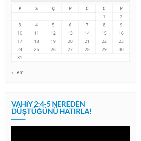
P
S
Ç
P
C
C
P
1
2
3
4
5
6
7
8
9
10
11
12
13
14
15
16
17
18
19
20
21
22
23
24
25
26
27
28
29
30
31
« Tem
VAHIY 2:4-5 NEREDEN
DÜŞTÜĞÜNÜ HATIRLA!
Video
oynatıcı