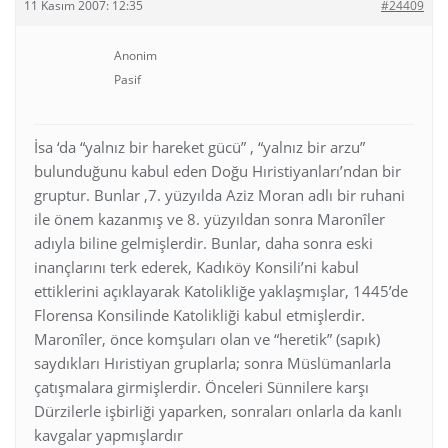
11 Kasım 2007: 12:35
#24409
Anonim
Pasif
İsa ‘da “yalnız bir hareket gücü” , “yalnız bir arzu”
bulunduğunu kabul eden Doğu Hıristiyanları’ndan bir
gruptur. Bunlar ,7. yüzyılda Aziz Moran adlı bir ruhani
ile önem kazanmış ve 8. yüzyıldan sonra Maronîler
adıyla biline gelmişlerdir. Bunlar, daha sonra eski
inançlarını terk ederek, Kadıköy Konsili’ni kabul
ettiklerini açıklayarak Katolikliğe yaklaşmışlar, 1445’de
Florensa Konsilinde Katolikliği kabul etmişlerdir.
Maronîler, önce komşuları olan ve “heretik” (sapık)
saydıkları Hıristiyan gruplarla; sonra Müslümanlarla
çatışmalara girmişlerdir. Önceleri Sünnilere karşı
Dürzilerle işbirliği yaparken, sonraları onlarla da kanlı
kavgalar yapmışlardır