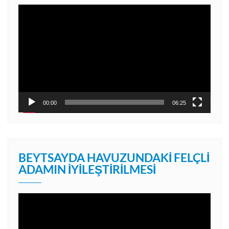
Video
oynatıcı
00:00
06:25
BEYTSAYDA HAVUZUNDAKI FELÇLI
ADAMIN İYILEŞTIRILMESI
Video
oynatıcı