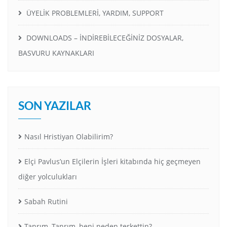
ÜYELİK PROBLEMLERİ, YARDIM, SUPPORT
DOWNLOADS – İNDİREBİLECEĞİNİZ DOSYALAR,
BASVURU KAYNAKLARI
SON YAZILAR
Nasıl Hristiyan Olabilirim?
Elçi Pavlus’un Elçilerin İşleri kitabında hiç geçmeyen
diğer yolculukları
Sabah Rutini
Tanrım, Tanrım, beni neden terkettin?