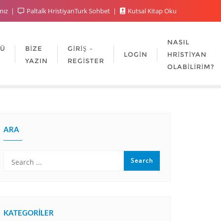
mız
Paltalk HristiyanTurk Sohbet
Kutsal Kitap Oku
NASIL
LÜ
BIZE
GIRIŞ –
LOGIN
HRISTIYAN
YAZIN
REGISTER
OLABILIRIM?
ARA
KATEGORILER