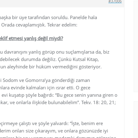
#37006
a başka bir üye tarafından soruldu. Panelde hala
z. Orada cevaplamıştık. Tekrar edelim:
klif etmesi yanlış değil miydi?
bu davranışını yanlış görüp onu suçlamışlarsa da, biz
bilecek durumda değiliz. Çünkü Kutsal Kitap,
t’un aleyhinde bir hüküm vermediğini gösteriyor.
ini Sodom ve Gomorra’ya gönderdiği zaman
ara evinde kalmaları için ısrar etti. O gece
evi kuşatıp şöyle bağırdı: “Bu gece senin yanına giren o
ar, ve onlarla ilişkide bulunabilelim”. Tekv. 18: 20, 21;
çirmeye çalıştı ve şöyle yalvardı: “İşte, benim ere
derim onları size çıkarayım, ve onlara gözünüzde iyi