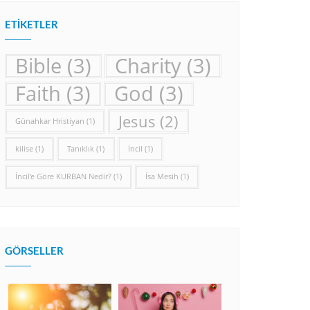
ETIKETLER
Bible
(3)
Charity
(3)
Faith
(3)
God
(3)
Jesus
(2)
Günahkar Hristiyan
(1)
kilise
(1)
Tanıklık
(1)
İncil
(1)
İncil’e Göre KURBAN Nedir?
(1)
İsa Mesih
(1)
GÖRSELLER