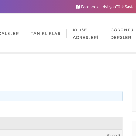
Facebook HristiyanTürk Sayfa
KILISE
GÖRÜNTÜ
KALELER
TANIKLIKLAR
ADRESLERI
DERSLER
#27739