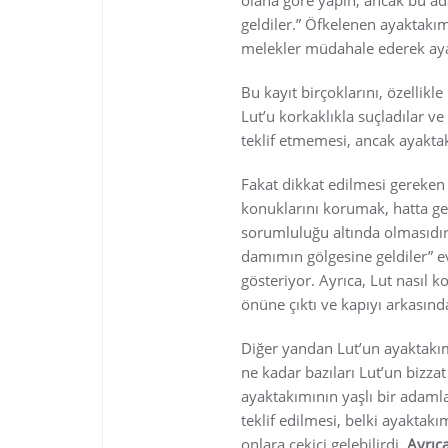
olana göre yapın; ancak bu a
geldiler.” Öfkelenen ayaktakım
melekler müdahale ederek aya
Bu kayıt birçoklarını, özellikle
Lut’u korkaklıkla suçladılar ve
teklif etmemesi, ancak ayaktak
Fakat dikkat edilmesi gereken
konuklarını korumak, hatta g
sorumluluğu altında olmasıdır
damımın gölgesine geldiler” e
gösteriyor. Ayrıca, Lut nasıl 
önüne çıktı ve kapıyı arkasınd
Diğer yandan Lut’un ayaktakım
ne kadar bazıları Lut’un bizzat
ayaktakımının yaşlı bir adamla
teklif edilmesi, belki ayaktakım
onlara çekici gelebilirdi.
Ayrıca