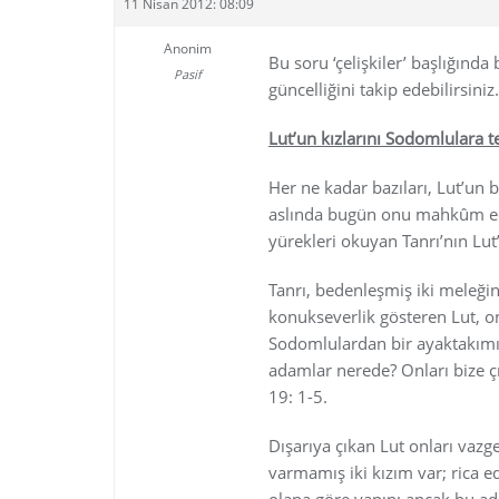
11 Nisan 2012: 08:09
Anonim
Bu soru ‘çelişkiler’ başlığınd
Pasif
güncelliğini takip edebilirsini
Lut’un kızlarını Sodomlulara te
Her ne kadar bazıları, Lut’un 
aslında bugün onu mahkûm ede
yürekleri okuyan Tanrı’nın Lu
Tanrı, bedenleşmiş iki meleğ
konukseverlik gösteren Lut, onl
Sodomlulardan bir ayaktakımı 
adamlar nerede? Onları bize çık
19: 1-5.
Dışarıya çıkan Lut onları vazge
varmamış iki kızım var; rica e