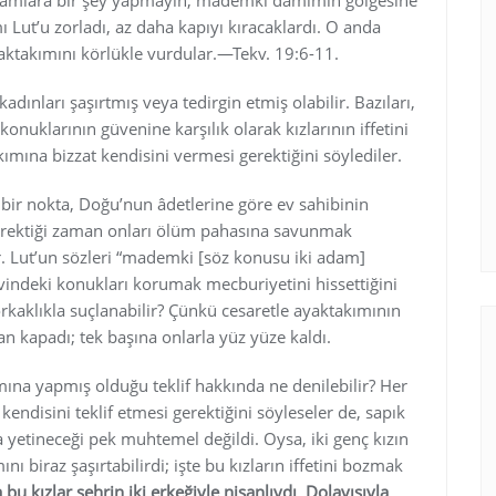
damlara bir şey yapmayın; mademki damımın gölgesine
ı Lut’u zorladı, az daha kapıyı kıracaklardı. O anda
ktakımını körlükle vurdular.—Tekv. 19:6-11.
 kadınları şaşırtmış veya tedirgin etmiş olabilir. Bazıları,
 konuklarının güvenine karşılık olarak kızlarının iffetini
ımına bizzat kendisini vermesi gerektiğini söylediler.
 bir nokta, Doğu’nun âdetlerine göre ev sahibinin
erektiği zaman onları ölüm pahasına savunmak
. Lut’un sözleri “mademki [söz konusu iki adam]
vindeki konukları korumak mecburiyetini hissettiğini
korkaklıkla suçlanabilir? Çünkü cesaretle ayaktakımının
an kapadı; tek başına onlarla yüz yüze kaldı.
ına yapmış olduğu teklif hakkında ne denilebilir? Her
 kendisini teklif etmesi gerektiğini söyleseler de, sapık
 yetineceği pek muhtemel değildi. Oysa, iki genç kızın
ını biraz şaşırtabilirdi; işte bu kızların iffetini bozmak
 bu kızlar şehrin iki erkeğiyle nişanlıydı
.
Dolayısıyla