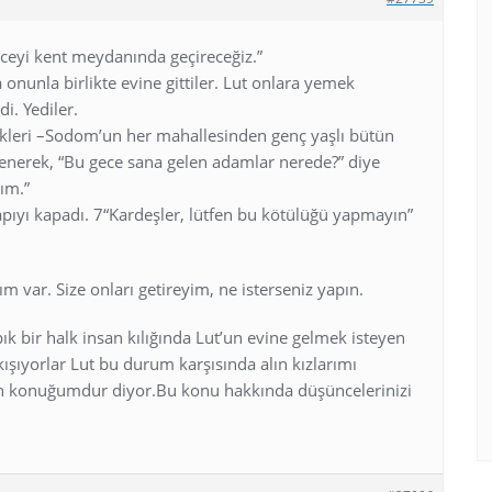
eceyi kent meydanında geçireceğiz.”
onunla birlikte evine gittiler. Lut onlara yemek
i. Yediler.
kleri –Sodom’un her mahallesinden genç yaşlı bütün
slenerek, “Bu gece sana gelen adamlar nerede?” diye
lım.”
kapıyı kapadı. 7“Kardeşler, lütfen bu kötülüğü yapmayın”
m var. Size onları getireyim, ne isterseniz yapın.
ık bir halk insan kılığında Lut’un evine gelmek isteyen
ışıyorlar Lut bu durum karşısında alın kızlarımı
akın konuğumdur diyor.Bu konu hakkında düşüncelerinizi