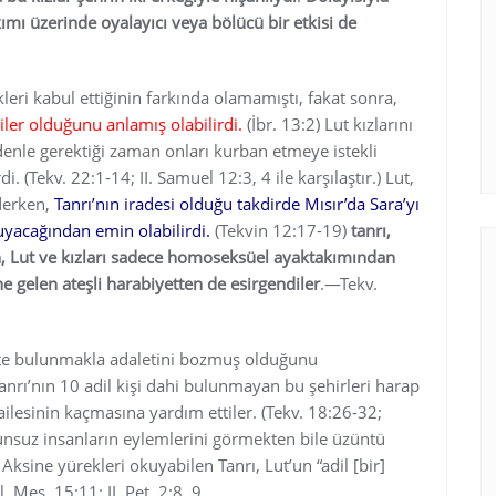
kımı üzerinde oyalayıcı veya bölücü bir etkisi de
eri kabul ettiğinin farkında olamamıştı, fakat sonra,
iler olduğunu anlamış olabilirdi.
(İbr. 13:2) Lut kızlarını
nle gerektiği zaman onları kurban etmeye istekli
. (Tekv. 22:1-14; II. Samuel 12:3, 4 ile karşılaştır.) Lut,
ederken,
Tanrı’nın iradesi olduğu takdirde Mısır’da Sara’yı
uyacağından emin olabilirdi.
(Tekvin 12:17-19)
tanrı,
en, Lut ve kızları sadece homoseksüel ayaktakımından
ne gelen ateşli harabiyetten de esirgendiler
.—Tekv.
lifte bulunmakla adaletini bozmuş olduğunu
nrı’nın 10 adil kişi dahi bulunmayan bu şehirleri harap
 ailesinin kaçmasına yardım ettiler. (Tekv. 18:26-32;
nsuz insanların eylemlerini görmekten bile üzüntü
Aksine yürekleri okuyabilen Tanrı, Lut’un “adil [bir]
Mes. 15:11; II. Pet. 2:8, 9.