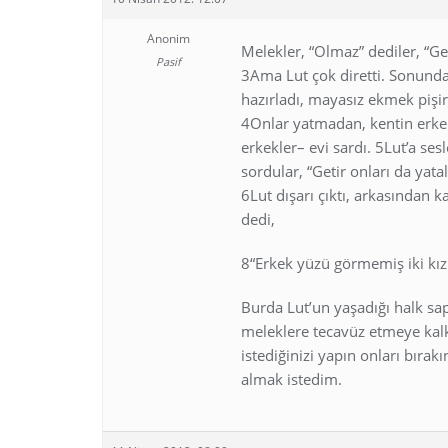
Anonim
Melekler, “Olmaz” dediler, “G
Pasif
3Ama Lut çok diretti. Sonunda 
hazırladı, mayasız ekmek pişird
4Onlar yatmadan, kentin erke
erkekler– evi sardı. 5Lut’a se
sordular, “Getir onları da yata
6Lut dışarı çıktı, arkasından 
dedi,
8“Erkek yüzü görmemiş iki kızı
Burda Lut’un yaşadığı halk sap
meleklere tecavüz etmeye kalk
istediğinizi yapın onları bır
almak istedim.