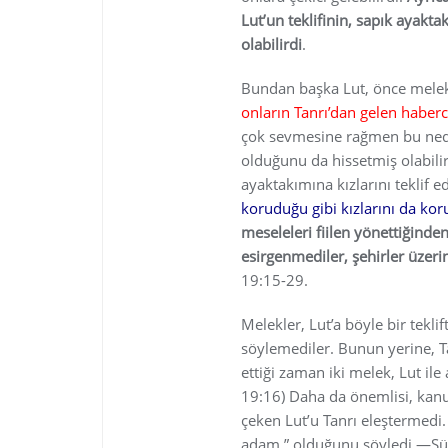
Lut’un teklifinin, sapık ayakta
olabilirdi
.
Bundan başka Lut, önce melekl
onların Tanrı’dan gelen haberc
çok sevmesine rağmen bu nede
olduğunu da hissetmiş olabilirdi
ayaktakımına kızlarını teklif 
koruduğu gibi kızlarını da kor
meseleleri fiilen yönettiğind
esirgenmediler, şehirler üzeri
19:15-29.
Melekler, Lut’a böyle bir tek
söylemediler. Bunun yerine, Ta
ettiği zaman iki melek, Lut ile
19:16) Daha da önemlisi, kanu
çeken Lut’u Tanrı eleştermedi. 
adam ” olduğunu söyledi.—Sül. 