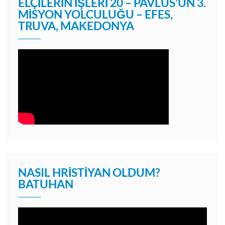
ELÇILERIN İŞLERI 20 – PAVLUS’UN 3.
MISYON YOLCULUĞU – EFES,
TRUVA, MAKEDONYA
NASIL HRISTIYAN OLDUM?
BATUHAN
Video