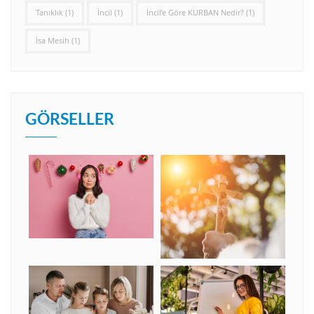
Tanıklık
(1)
İncil
(1)
İncil’e Göre KURBAN Nedir?
(1)
İsa Mesih
(1)
GÖRSELLER