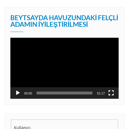
BEYTSAYDA HAVUZUNDAKI FELÇLI
ADAMIN İYILEŞTIRILMESI
Video
oynatıcı
00:00
51:17
Kullanıcı