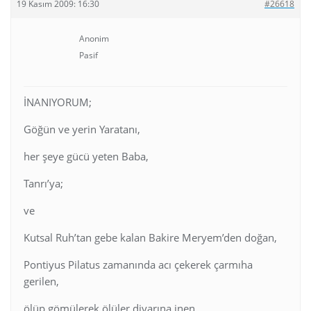
19 Kasım 2009: 16:30
#26618
Anonim
Pasif
İNANIYORUM;
Göğün ve yerin Yaratanı,
her şeye gücü yeten Baba,
Tanrı’ya;
ve
Kutsal Ruh’tan gebe kalan Bakire Meryem’den doğan,
Pontiyus Pilatus zamanında acı çekerek çarmıha
gerilen,
ölüp gömülerek ölüler diyarına inen,