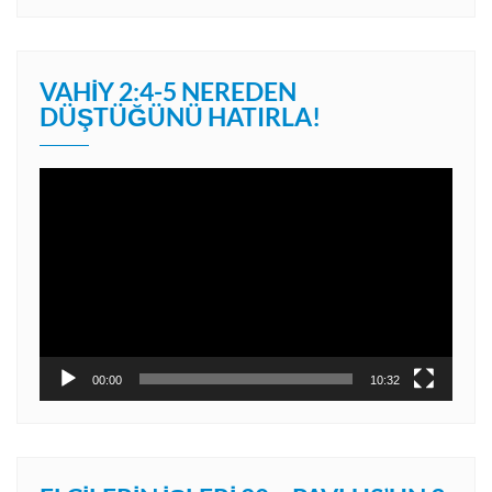
VAHIY 2:4-5 NEREDEN
DÜŞTÜĞÜNÜ HATIRLA!
Video
oynatıcı
00:00
10:32