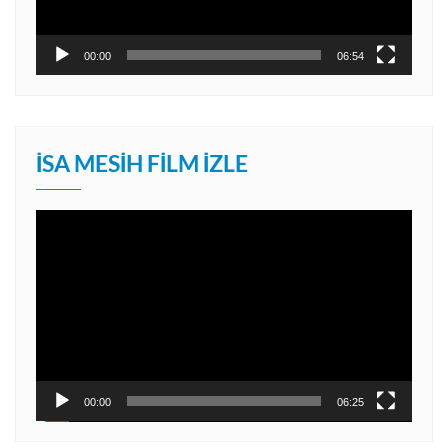
00:00
06:54
İSA MESIH FILM İZLE
Video
oynatıcı
00:00
06:25