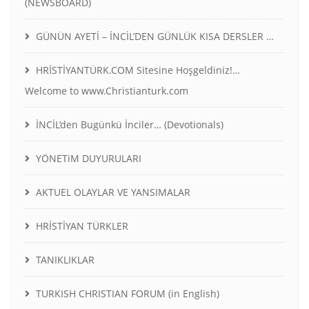
(NEWSBOARD)
GÜNÜN AYETİ – İNCİL’DEN GÜNLÜK KISA DERSLER …
HRİSTİYANTÜRK.COM Sitesine Hoşgeldiniz!…
Welcome to www.Christianturk.com
İNCİL’den Bugünkü İnciler… (Devotionals)
YÖNETiM DUYURULARI
AKTUEL OLAYLAR VE YANSIMALAR
HRİSTİYAN TÜRKLER
TANIKLIKLAR
TURKISH CHRISTIAN FORUM (in English)