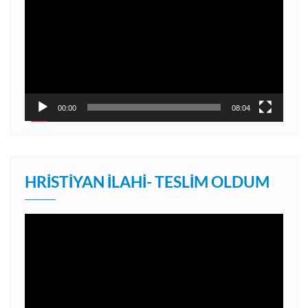
oynatıcı
00:00
08:04
HRISTIYAN İLAHI- TESLIM OLDUM
Video
oynatıcı