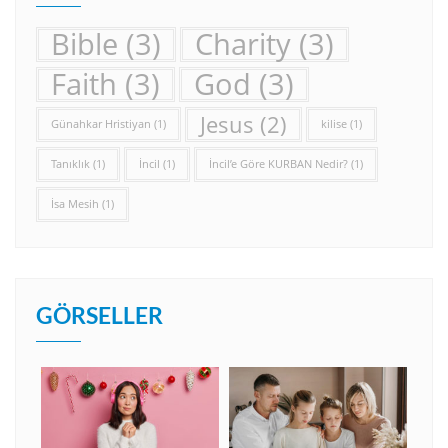
Bible
(3)
Charity
(3)
Faith
(3)
God
(3)
Jesus
(2)
Günahkar Hristiyan
(1)
kilise
(1)
Tanıklık
(1)
İncil
(1)
İncil’e Göre KURBAN Nedir?
(1)
İsa Mesih
(1)
GÖRSELLER