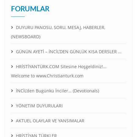
FORUMLAR
DUYURU PANOSU, SORU, MESAJ, HABERLER,
(NEWSBOARD)
GÜNÜN AYETİ – İNCİL’DEN GÜNLÜK KISA DERSLER …
HRİSTİYANTÜRK.COM Sitesine Hoşgeldiniz!…
Welcome to www.Christianturk.com
İNCİL’den Bugünkü İnciler… (Devotionals)
YÖNETiM DUYURULARI
AKTUEL OLAYLAR VE YANSIMALAR
HRİSTİYAN TÜRKLER