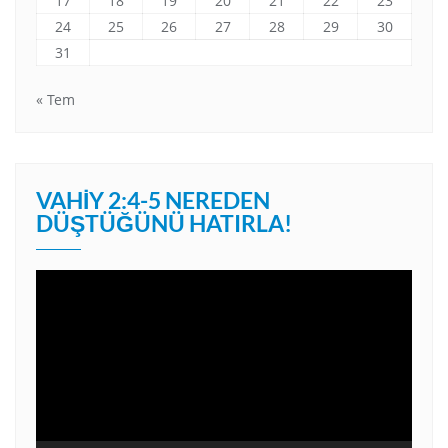
17
18
19
20
21
22
23
24
25
26
27
28
29
30
31
« Tem
VAHIY 2:4-5 NEREDEN
DÜŞTÜĞÜNÜ HATIRLA!
Video
oynatıcı