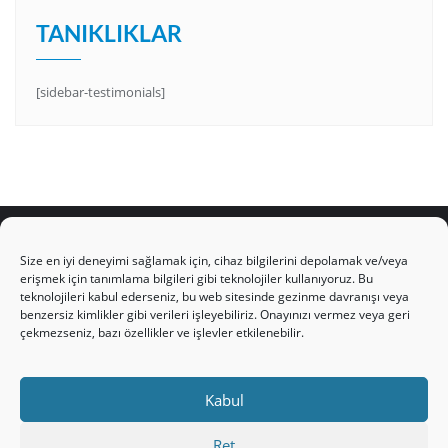
TANIKLIKLAR
[sidebar-testimonials]
Size en iyi deneyimi sağlamak için, cihaz bilgilerini depolamak ve/veya
erişmek için tanımlama bilgileri gibi teknolojiler kullanıyoruz. Bu
teknolojileri kabul ederseniz, bu web sitesinde gezinme davranışı veya
HAKKIMIZDA
Üyelik Kuralları
Bize Yazın
benzersiz kimlikler gibi verileri işleyebiliriz. Onayınızı vermez veya geri
Gizlilik Politikamız
İncil’den Dersler
Makaleler
çekmezseniz, bazı özellikler ve işlevler etkilenebilir.
Online Kutsal Kitap
Video Öğrencilik Dersleri
ABNSAT Türkiye – Canlı İzleyin
Kabul
Ahuva Hizmetleri YouTube Sayfası
Hesap aç
Üye Girişi
Kayıt
Register
Register
Ret