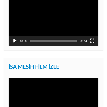
oynatıcı
00:00
06:54
İSA MESIH FILM İZLE
Video
oynatıcı