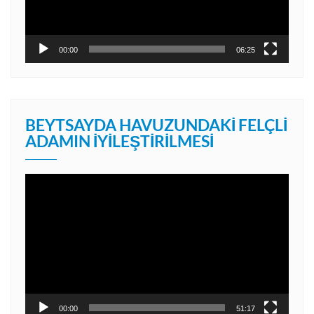
00:00
06:25
BEYTSAYDA HAVUZUNDAKI FELÇLI
ADAMIN İYILEŞTIRILMESI
Video
oynatıcı
00:00
51:17