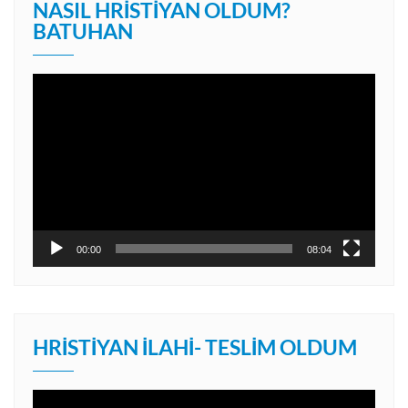
NASIL HRISTIYAN OLDUM?
BATUHAN
Video
oynatıcı
00:00
08:04
HRISTIYAN İLAHI- TESLIM OLDUM
Video