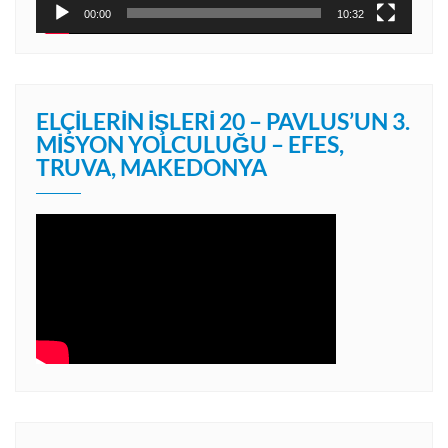
00:00
10:32
ELÇILERIN İŞLERI 20 – PAVLUS’UN 3.
MISYON YOLCULUĞU – EFES,
TRUVA, MAKEDONYA