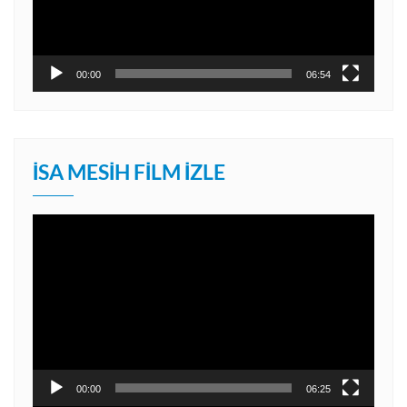
00:00
06:54
İSA MESIH FILM İZLE
Video
oynatıcı
00:00
06:25