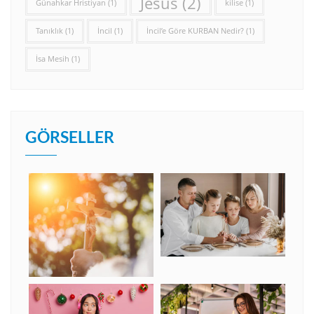
Jesus
(2)
Günahkar Hristiyan
(1)
kilise
(1)
Tanıklık
(1)
İncil
(1)
İncil’e Göre KURBAN Nedir?
(1)
İsa Mesih
(1)
GÖRSELLER