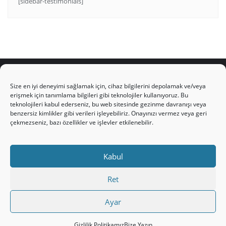
[sidebar-testimonials]
Size en iyi deneyimi sağlamak için, cihaz bilgilerini depolamak ve/veya
erişmek için tanımlama bilgileri gibi teknolojiler kullanıyoruz. Bu
teknolojileri kabul ederseniz, bu web sitesinde gezinme davranışı veya
HAKKIMIZDA
Üyelik Kuralları
Bize Yazın
benzersiz kimlikler gibi verileri işleyebiliriz. Onayınızı vermez veya geri
Gizlilik Politikamız
İncil’den Dersler
Makaleler
çekmezseniz, bazı özellikler ve işlevler etkilenebilir.
Online Kutsal Kitap
Video Öğrencilik Dersleri
ABNSAT Türkiye – Canlı İzleyin
Kabul
Ahuva Hizmetleri YouTube Sayfası
Hesap aç
Üye Girişi
Kayıt
Register
Register
Ret
Paltalk Sohbet Odası
Üye Girişi
Ayar
Copyright ©2026 hristiyanturk.com . All rights reserved.
Powered by
WordPress
&
Designed by
Bizberg Themes
Gizlilik Politikamız
Bize Yazın