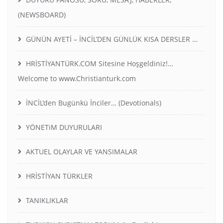
(NEWSBOARD)
GÜNÜN AYETİ – İNCİL’DEN GÜNLÜK KISA DERSLER …
HRİSTİYANTÜRK.COM Sitesine Hoşgeldiniz!…
Welcome to www.Christianturk.com
İNCİL’den Bugünkü İnciler… (Devotionals)
YÖNETiM DUYURULARI
AKTUEL OLAYLAR VE YANSIMALAR
HRİSTİYAN TÜRKLER
TANIKLIKLAR