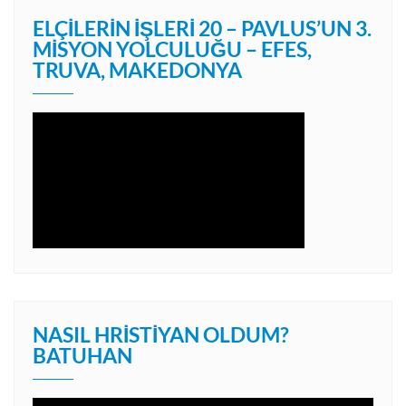
ELÇILERIN İŞLERI 20 – PAVLUS’UN 3.
MISYON YOLCULUĞU – EFES,
TRUVA, MAKEDONYA
NASIL HRISTIYAN OLDUM?
BATUHAN