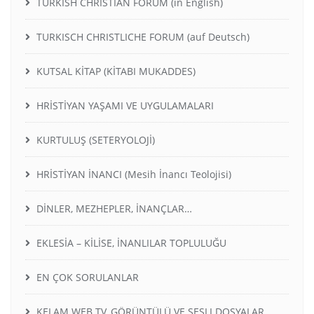
TURKISH CHRISTIAN FORUM (in English)
TURKISCH CHRISTLICHE FORUM (auf Deutsch)
KUTSAL KİTAP (KİTABI MUKADDES)
HRİSTİYAN YAŞAMI VE UYGULAMALARI
KURTULUŞ (SETERYOLOJİ)
HRİSTİYAN İNANCI (Mesih İnancı Teolojisi)
DİNLER, MEZHEPLER, İNANÇLAR…
EKLESİA – KİLİSE, İNANLILAR TOPLULUĞU
EN ÇOK SORULANLAR
KELAM WEB TV, GÖRÜNTÜLÜ VE SESLI DOSYALAR