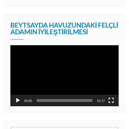
BEYTSAYDA HAVUZUNDAKI FELÇLI
ADAMIN İYILEŞTIRILMESI
Video
oynatıcı
00:00
51:17