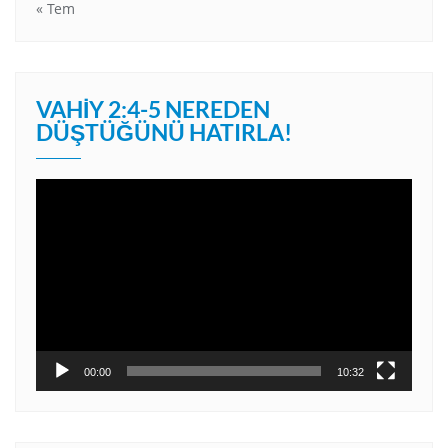
« Tem
VAHIY 2:4-5 NEREDEN
DÜŞTÜĞÜNÜ HATIRLA!
Video
oynatıcı
00:00
10:32