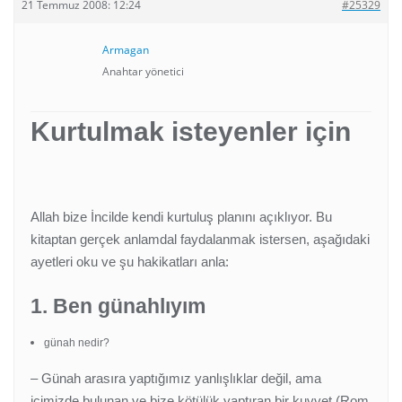
21 Temmuz 2008: 12:24
#25329
Armagan
Anahtar yönetici
Kurtulmak isteyenler için
Allah bize İncilde kendi kurtuluş planını açıklıyor. Bu
kitaptan gerçek anlamdal faydalanmak istersen, aşağıdaki
ayetleri oku ve şu hakikatları anla:
1. Ben günahlıyım
günah nedir?
–
Günah arasıra yaptığımız yanlışlıklar değil, ama
içimizde bulunan ve bize kötülük yaptıran bir kuvvet (Rom