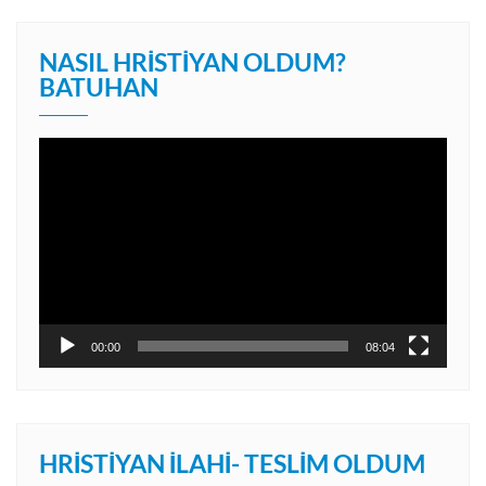
NASIL HRISTIYAN OLDUM?
BATUHAN
Video
oynatıcı
00:00
08:04
HRISTIYAN İLAHI- TESLIM OLDUM