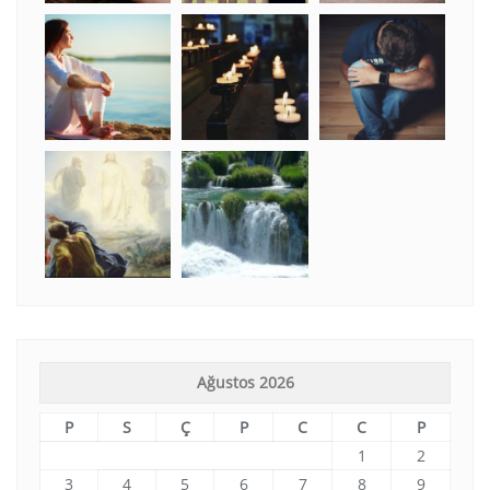
Ağustos 2026
P
S
Ç
P
C
C
P
1
2
3
4
5
6
7
8
9