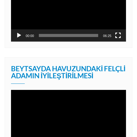
00:00
06:25
BEYTSAYDA HAVUZUNDAKI FELÇLI
ADAMIN İYILEŞTIRILMESI
Video
oynatıcı