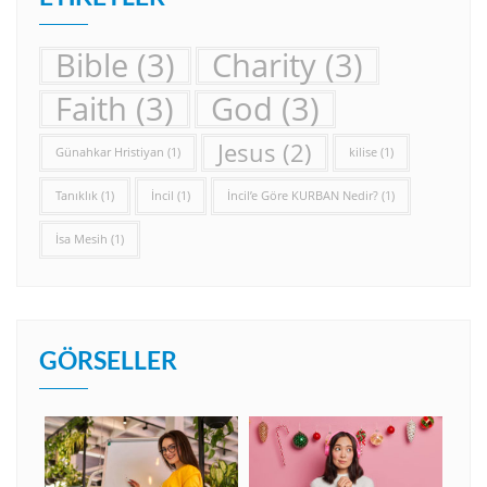
Bible
(3)
Charity
(3)
Faith
(3)
God
(3)
Jesus
(2)
Günahkar Hristiyan
(1)
kilise
(1)
Tanıklık
(1)
İncil
(1)
İncil’e Göre KURBAN Nedir?
(1)
İsa Mesih
(1)
GÖRSELLER