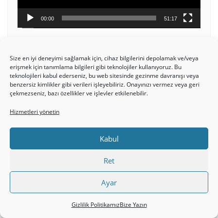
00:00
51:17
Size en iyi deneyimi sağlamak için, cihaz bilgilerini depolamak ve/veya
erişmek için tanımlama bilgileri gibi teknolojiler kullanıyoruz. Bu
teknolojileri kabul ederseniz, bu web sitesinde gezinme davranışı veya
Kullanıcı
benzersiz kimlikler gibi verileri işleyebiliriz. Onayınızı vermez veya geri
adı:
çekmezseniz, bazı özellikler ve işlevler etkilenebilir.
Hizmetleri yönetin
Parola:
Kabul
Ret
Beni
Ayar
hatırla
Gizlilik Politikamız
Bize Yazın
Giriş yap