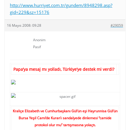
http://www.hurriyet.com.tr/gundem/8948298.asp?
gid=229&sz=15176
16 Mayıs 2008: 09:28
#29059
Anonim
Pasif
Papa’ya mesaj mı yolladı, Türkiye’ye destek mi verdi?
Kraliçe Elizabeth ve Cumhurba
şkanı Gül’ün eşi Hayrunnisa Gül’ün
Bursa Yeşil Cami’de Kuran’ı sandalyede dinlemesi “camide
protokol olur mu” tart
ışmasına yolaçtı.