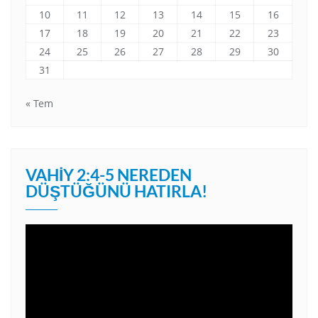
10
11
12
13
14
15
16
17
18
19
20
21
22
23
24
25
26
27
28
29
30
31
« Tem
VAHIY 2:4-5 NEREDEN
DÜŞTÜĞÜNÜ HATIRLA!
Video
oynatıcı