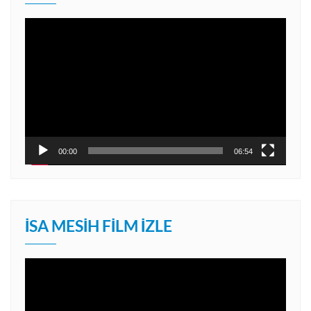
Video
oynatıcı
00:00
06:54
İSA MESIH FILM İZLE
Video
oynatıcı