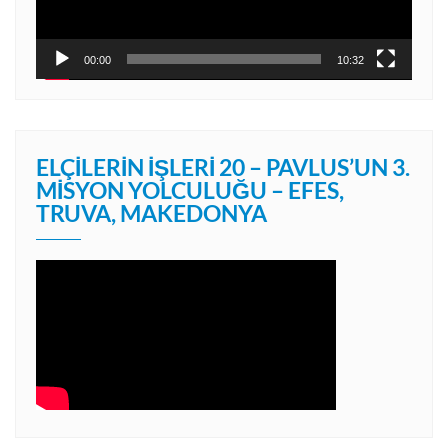
00:00
10:32
ELÇILERIN İŞLERI 20 – PAVLUS’UN 3.
MISYON YOLCULUĞU – EFES,
TRUVA, MAKEDONYA