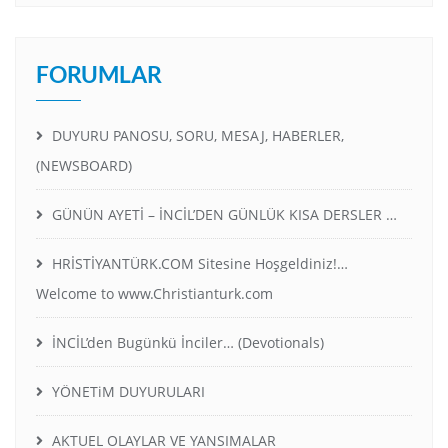
FORUMLAR
DUYURU PANOSU, SORU, MESAJ, HABERLER,
(NEWSBOARD)
GÜNÜN AYETİ – İNCİL’DEN GÜNLÜK KISA DERSLER …
HRİSTİYANTÜRK.COM Sitesine Hoşgeldiniz!…
Welcome to www.Christianturk.com
İNCİL’den Bugünkü İnciler… (Devotionals)
YÖNETiM DUYURULARI
AKTUEL OLAYLAR VE YANSIMALAR