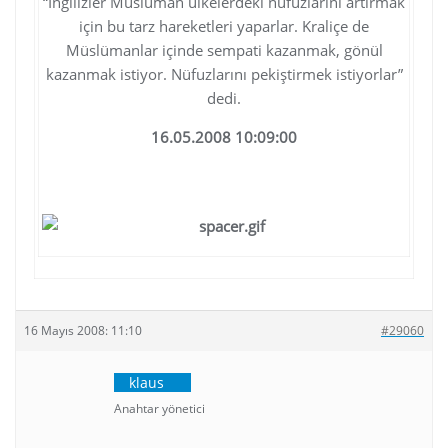
“İngilizler Müslüman ülkelerdeki nüfuzlarını artırmak
için bu tarz hareketleri yaparlar. Kraliçe de
Müslümanlar içinde sempati kazanmak, gönül
kazanmak istiyor. Nüfuzlarını pekiştirmek istiyorlar”
dedi.
16.05.2008 10:09:00
http://www.stargazete.com.tr/index.asp?
haberID=158547
16 Mayıs 2008: 11:10
#29060
klaus
Anahtar yönetici