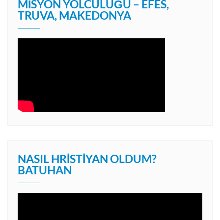
MISYON YOLCULUĞU – EFES,
TRUVA, MAKEDONYA
NASIL HRISTIYAN OLDUM?
BATUHAN
Video
oynatıcı