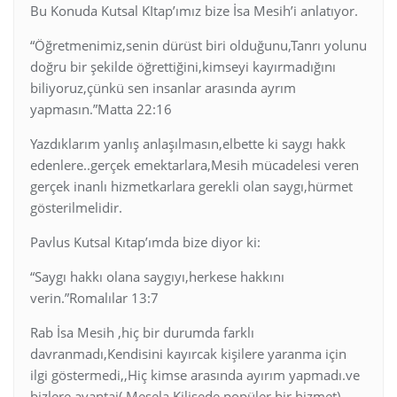
Bu Konuda Kutsal KItap’ımız bize İsa Mesih’i anlatıyor.
“Öğretmenimiz,senin dürüst biri olduğunu,Tanrı yolunu
doğru bir şekilde öğrettiğini,kimseyi kayırmadığını
biliyoruz,çünkü sen insanlar arasında ayrım
yapmasın.”Matta 22:16
Yazdıklarım yanlış anlaşılmasın,elbette ki saygı hakk
edenlere..gerçek emektarlara,Mesih mücadelesi veren
gerçek inanlı hizmetkarlara gerekli olan saygı,hürmet
gösterilmelidir.
Pavlus Kutsal Kıtap’ımda bize diyor ki:
“Saygı hakkı olana saygıyı,herkese hakkını
verin.”Romalılar 13:7
Rab İsa Mesih ,hiç bir durumda farklı
davranmadı,Kendisini kayırcak kişilere yaranma için
ilgi göstermedi,,Hiç kimse arasında ayırım yapmadı.ve
bizlere avantaj( Mesela Kilisede popüler bir hizmet)