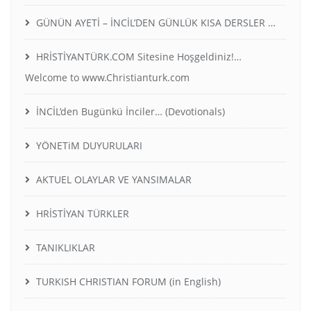
GÜNÜN AYETİ – İNCİL’DEN GÜNLÜK KISA DERSLER …
HRİSTİYANTÜRK.COM Sitesine Hoşgeldiniz!…
Welcome to www.Christianturk.com
İNCİL’den Bugünkü İnciler… (Devotionals)
YÖNETiM DUYURULARI
AKTUEL OLAYLAR VE YANSIMALAR
HRİSTİYAN TÜRKLER
TANIKLIKLAR
TURKISH CHRISTIAN FORUM (in English)