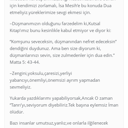
için kendimizi zorlamalı, İsa Mesih’e bu konuda Dua
etmeliyiz.yüreklerimize sevgi ekmesi için.
–Düşmanımızın olduğunu farzedelim ki,Kutsal
Kıtap’ımız bunu kesinlikle kabul etmiyor ve diyor ki:
“Komşunu seveceksin, düşmanından nefret edeceksin”
dendiğini duydunuz. Ama ben size diyorum ki,
düşmanlarınızı sevin, size zulmedenler için dua edin.”
Matta 5: 43-44.
–Zengini,yoksulu,çaresizi,yerliyi
yabancıyı,önemliyi,önemsizi ayrım yapmadan
sevmeliyiz.
Yukarda yazdıklarımı yapabiliyorsak,Ancak O zaman
“Tanrı’yı,seviyorum diyebiliriz.Tek başına eylemsiz İman
ölüdür.
Bazı insanlar umutsuz,yanlız,ve onlarla ilğilenecek