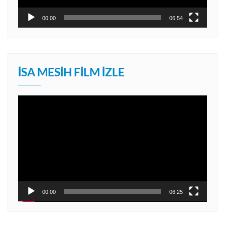
00:00
06:54
İSA MESIH FILM İZLE
Video
oynatıcı
00:00
06:25