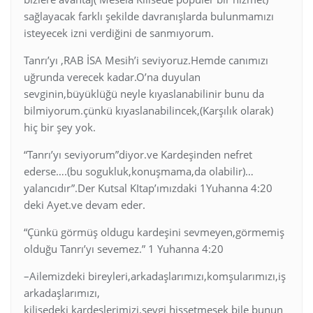
sağlayacak farklı şekilde davranışlarda bulunmamızı
isteyecek izni verdiğini de sanmıyorum.
Tanrı’yı ,RAB İSA Mesih’i seviyoruz.Hemde canımızı
uğrunda verecek kadar.O’na duyulan
sevginin,büyüklüğü neyle kıyaslanabilinir bunu da
bilmiyorum.çünkü kıyaslanabilincek,(Karşılık olarak)
hiç bir şey yok.
“Tanrı’yı seviyorum”diyor.ve Kardeşinden nefret
ederse….(bu sogukluk,konuşmama,da olabilir)…
yalancıdır”.Der Kutsal KItap’ımızdaki 1Yuhanna 4:20
deki Ayet.ve devam eder.
“Çünkü görmüş oldugu kardeşini sevmeyen,görmemiş
olduğu Tanrı’yı sevemez.” 1 Yuhanna 4:20
–Ailemizdeki bireyleri,arkadaşlarımızı,komşularımızı,iş
arkadaşlarımızı,
kilisedeki kardeşlerimizi,sevgi hissetmesek bile bunun