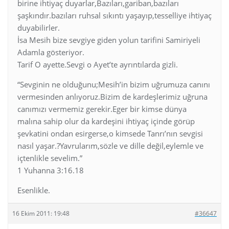
birine ihtiyaç duyarlar,Bazıları,gariban,bazıları
şaşkındır.bazıları ruhsal sıkıntı yaşayıp,tesselliye ihtiyaç
duyabilirler.
İsa Mesih bize sevgiye giden yolun tarifini Samiriyeli
Adamla gösteriyor.
Tarif O ayette.Sevgi o Ayet’te ayrıntılarda gizli.
“Sevginin ne olduğunu;Mesih’in bizim uğrumuza canını
vermesinden anlıyoruz.Bizim de kardeşlerimiz uğruna
canımızı vermemiz gerekir.Eger bir kimse dünya
malına sahip olur da kardeşini ihtiyaç içinde görüp
şevkatini ondan esirgerse,o kimsede Tanrı’nın sevgisi
nasıl yaşar.?Yavrularım,sözle ve dille değil,eylemle ve
içtenlikle sevelim.”
1 Yuhanna 3:16.18
Esenlikle.
16 Ekim 2011: 19:48
#36647