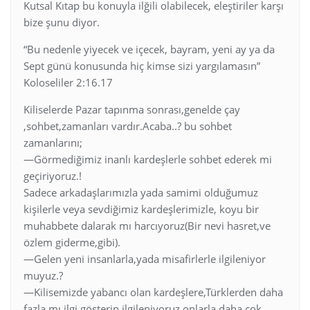
Kutsal Kıtap bu konuyla ilğili olabilecek, eleştiriler karşı
bize şunu diyor.
“Bu nedenle yiyecek ve içecek, bayram, yeni ay ya da
Sept günü konusunda hiç kimse sizi yargılamasın”
Koloseliler 2:16.17
Kiliselerde Pazar tapınma sonrası,genelde çay
,sohbet,zamanları vardır.Acaba..? bu sohbet
zamanlarını;
—Görmediğimiz inanlı kardeşlerle sohbet ederek mi
geçiriyoruz.!
Sadece arkadaşlarımızla yada samimi olduğumuz
kişilerle veya sevdiğimiz kardeşlerimizle, koyu bir
muhabbete dalarak mı harcıyoruz(Bir nevi hasret,ve
özlem giderme,gibi).
—Gelen yeni insanlarla,yada misafirlerle ilgileniyor
muyuz.?
—Kilisemizde yabancı olan kardeşlere,Türklerden daha
fazla mı ilgi gösterip ilgileniyoruz,onlarla daha çok