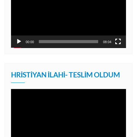
00:00
08:04
HRISTIYAN İLAHI- TESLIM OLDUM
Video
oynatıcı