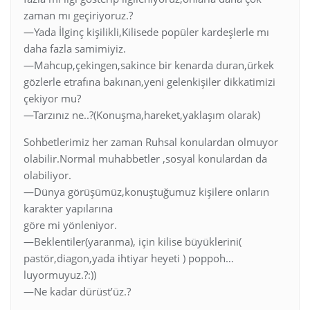
zaman mı geçiriyoruz.?
—Yada İlginç kişilikli,Kilisede popüler kardeşlerle mı
daha fazla samimiyiz.
—Mahcup,çekingen,sakince bir kenarda duran,ürkek
gözlerle etrafına bakınan,yeni gelenkişiler dikkatimizi
çekiyor mu?
—Tarzınız ne..?(Konuşma,hareket,yaklaşım olarak)
Sohbetlerimiz her zaman Ruhsal konulardan olmuyor
olabilir.Normal muhabbetler ,sosyal konulardan da
olabiliyor.
—Dünya görüşümüz,konuştuğumuz kişilere onların
karakter yapılarına
göre mi yönleniyor.
—Beklentiler(yaranma), için kilise büyüklerini(
pastör,diagon,yada ihtiyar heyeti ) poppoh…
luyormuyuz.?:))
—Ne kadar dürüst’üz.?