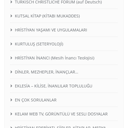
TURKISCH CHRISTLICHE FORUM (auf Deutsch)
KUTSAL KİTAP (KİTABI MUKADDES)
HRİSTİYAN YAŞAMI VE UYGULAMALARI
KURTULUŞ (SETERYOLOJİ)
HRİSTİYAN İNANCI (Mesih İnancı Teolojisi)
DİNLER, MEZHEPLER, İNANÇLAR…
EKLESİA – KİLİSE, İNANLILAR TOPLULUĞU
EN ÇOK SORULANLAR
KELAM WEB TV, GÖRÜNTÜLÜ VE SESLI DOSYALAR
HRİSTİYAN EDEBİYATI, ŞİİRLER, KİTAPLAR, MEDYA,