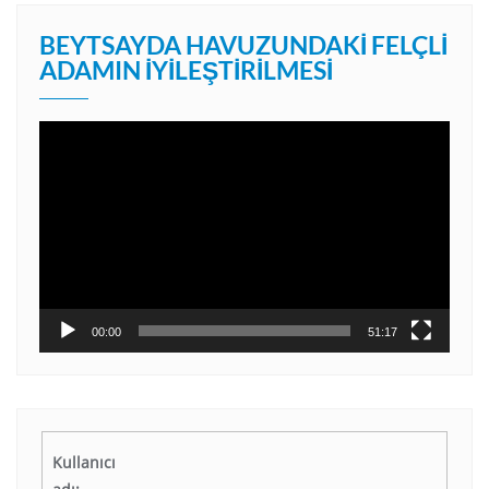
BEYTSAYDA HAVUZUNDAKI FELÇLI
ADAMIN İYILEŞTIRILMESI
Video
oynatıcı
00:00
51:17
Kullanıcı