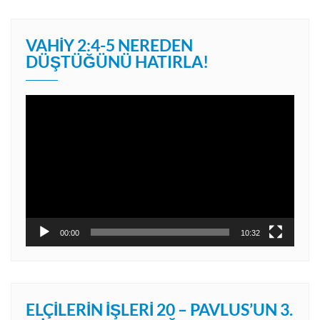
VAHIY 2:4-5 NEREDEN
DÜŞTÜĞÜNÜ HATIRLA!
Video
oynatıcı
00:00
10:32
ELÇILERIN İŞLERI 20 – PAVLUS’UN 3.