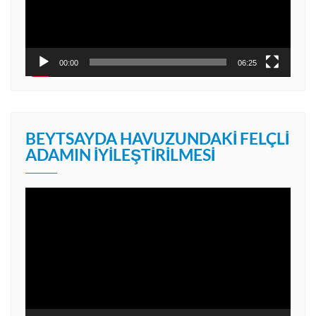
00:00
06:25
BEYTSAYDA HAVUZUNDAKI FELÇLI
ADAMIN İYILEŞTIRILMESI
Video
oynatıcı