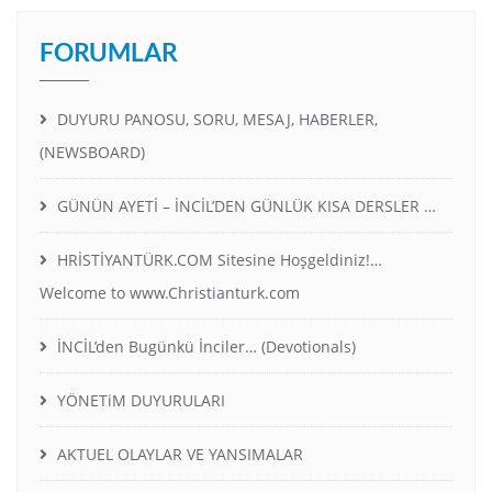
FORUMLAR
DUYURU PANOSU, SORU, MESAJ, HABERLER,
(NEWSBOARD)
GÜNÜN AYETİ – İNCİL’DEN GÜNLÜK KISA DERSLER …
HRİSTİYANTÜRK.COM Sitesine Hoşgeldiniz!…
Welcome to www.Christianturk.com
İNCİL’den Bugünkü İnciler… (Devotionals)
YÖNETiM DUYURULARI
AKTUEL OLAYLAR VE YANSIMALAR