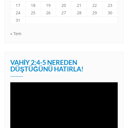
17
18
19
20
21
22
23
24
25
26
27
28
29
30
31
« Tem
VAHIY 2:4-5 NEREDEN
DÜŞTÜĞÜNÜ HATIRLA!
Video
oynatıcı