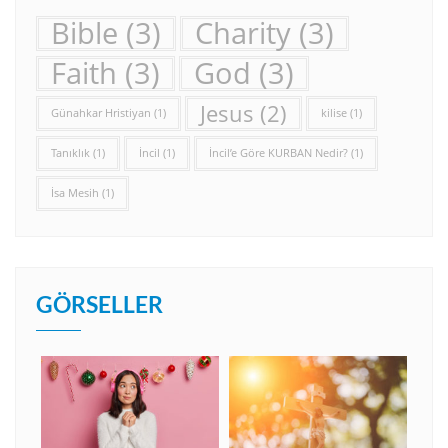
Bible
(3)
Charity
(3)
Faith
(3)
God
(3)
Jesus
(2)
Günahkar Hristiyan
(1)
kilise
(1)
Tanıklık
(1)
İncil
(1)
İncil’e Göre KURBAN Nedir?
(1)
İsa Mesih
(1)
GÖRSELLER