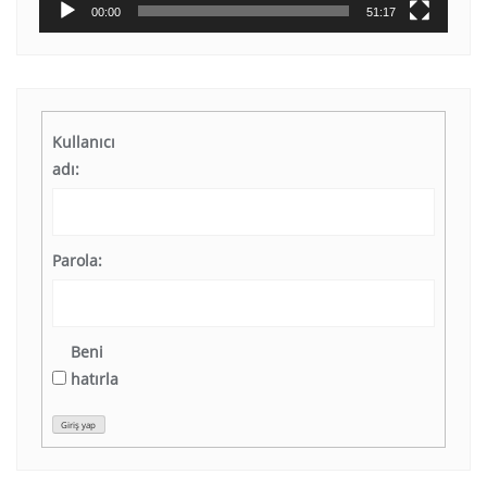
00:00
51:17
Kullanıcı
adı:
Parola:
Beni
hatırla
Giriş yap