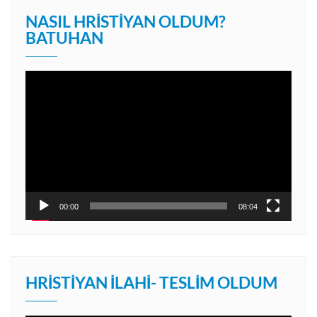
NASIL HRISTIYAN OLDUM?
BATUHAN
Video
oynatıcı
00:00
08:04
HRISTIYAN İLAHI- TESLIM OLDUM