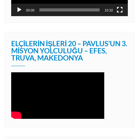
00:00
10:32
ELÇILERIN İŞLERI 20 – PAVLUS’UN 3.
MISYON YOLCULUĞU – EFES,
TRUVA, MAKEDONYA