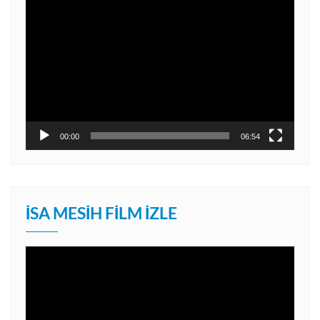
Video
oynatıcı
00:00
06:54
İSA MESIH FILM İZLE
Video
oynatıcı