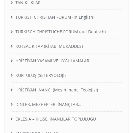
TANIKLIKLAR
TURKISH CHRISTIAN FORUM (in English)
TURKISCH CHRISTLICHE FORUM (auf Deutsch)
KUTSAL KİTAP (KİTABI MUKADDES)
HRİSTİYAN YAŞAMI VE UYGULAMALARI
KURTULUŞ (SETERYOLOJİ)
HRİSTİYAN İNANCI (Mesih İnancı Teolojisi)
DİNLER, MEZHEPLER, İNANÇLAR…
EKLESİA – KİLİSE, İNANLILAR TOPLULUĞU