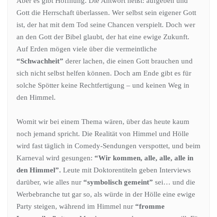
Aber es gibt Hoffnung. Die Antwort heißt: aufgeben und
Gott die Herrschaft überlassen. Wer selbst sein eigener Gott
ist, der hat mit dem Tod seine Chancen verspielt. Doch wer
an den Gott der Bibel glaubt, der hat eine ewige Zukunft.
Auf Erden mögen viele über die vermeintliche
“Schwachheit”
derer lachen, die einen Gott brauchen und
sich nicht selbst helfen können. Doch am Ende gibt es für
solche Spötter keine Rechtfertigung – und keinen Weg in
den Himmel.
Womit wir bei einem Thema wären, über das heute kaum
noch jemand spricht. Die Realität von Himmel und Hölle
wird fast täglich in Comedy-Sendungen verspottet, und beim
Karneval wird gesungen:
“Wir kommen, alle, alle, alle in
den Himmel”.
Leute mit Doktorentiteln geben Interviews
darüber, wie alles nur
“symbolisch gemeint”
sei… und die
Werbebranche tut gar so, als würde in der Hölle eine ewige
Party steigen, während im Himmel nur
“fromme