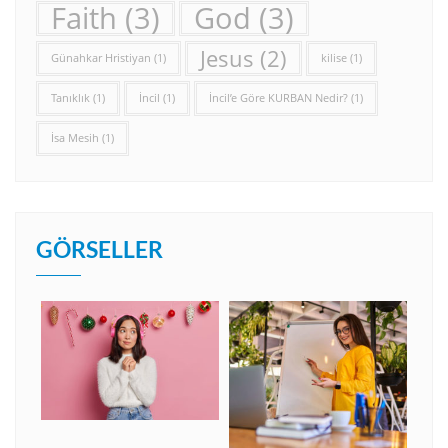
Faith
(3)
God
(3)
Jesus
(2)
Günahkar Hristiyan
(1)
kilise
(1)
Tanıklık
(1)
İncil
(1)
İncil’e Göre KURBAN Nedir?
(1)
İsa Mesih
(1)
GÖRSELLER