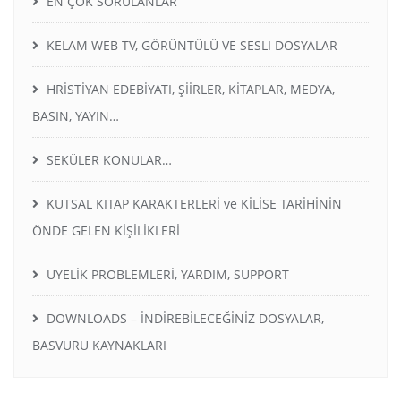
EN ÇOK SORULANLAR
KELAM WEB TV, GÖRÜNTÜLÜ VE SESLI DOSYALAR
HRİSTİYAN EDEBİYATI, ŞİİRLER, KİTAPLAR, MEDYA,
BASIN, YAYIN…
SEKÜLER KONULAR…
KUTSAL KITAP KARAKTERLERİ ve KİLİSE TARİHİNİN
ÖNDE GELEN KİŞİLİKLERİ
ÜYELİK PROBLEMLERİ, YARDIM, SUPPORT
DOWNLOADS – İNDİREBİLECEĞİNİZ DOSYALAR,
BASVURU KAYNAKLARI