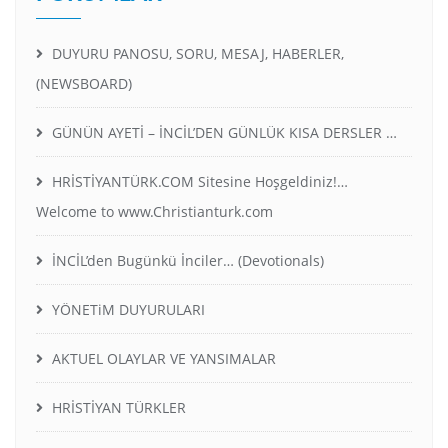
DUYURU PANOSU, SORU, MESAJ, HABERLER,
(NEWSBOARD)
GÜNÜN AYETİ – İNCİL’DEN GÜNLÜK KISA DERSLER …
HRİSTİYANTÜRK.COM Sitesine Hoşgeldiniz!…
Welcome to www.Christianturk.com
İNCİL’den Bugünkü İnciler… (Devotionals)
YÖNETiM DUYURULARI
AKTUEL OLAYLAR VE YANSIMALAR
HRİSTİYAN TÜRKLER