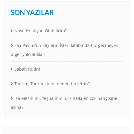
SON YAZILAR
Nasıl Hristiyan Olabilirim?
Elçi Pavlus’un Elçilerin İşleri kitabında hiç geçmeyen
diğer yolculukları
Sabah Rutini
Tanrım, Tanrım, beni neden terkettin?
İsa Mesih mi, Yeşua mı? Türk halkı en çok hangisine
aşina?