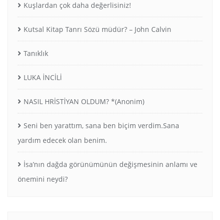
Kuşlardan çok daha değerlisiniz!
Kutsal Kitap Tanrı Sözü müdür? – John Calvin
Tanıklık
LUKA İNCİLİ
NASIL HRİSTİYAN OLDUM? *(Anonim)
Seni ben yarattım, sana ben biçim verdim.Sana
yardım edecek olan benim.
İsa’nın dağda görünümünün değişmesinin anlamı ve
önemini neydi?