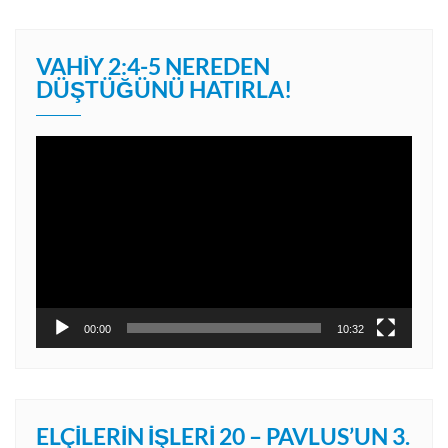
VAHIY 2:4-5 NEREDEN
DÜŞTÜĞÜNÜ HATIRLA!
Video
oynatıcı
00:00
10:32
ELÇILERIN İŞLERI 20 – PAVLUS’UN 3.