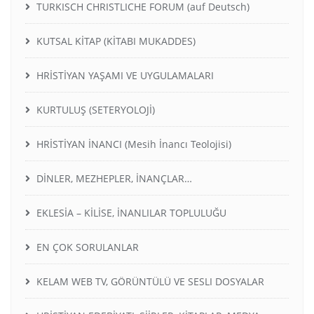
TURKISCH CHRISTLICHE FORUM (auf Deutsch)
KUTSAL KİTAP (KİTABI MUKADDES)
HRİSTİYAN YAŞAMI VE UYGULAMALARI
KURTULUŞ (SETERYOLOJİ)
HRİSTİYAN İNANCI (Mesih İnancı Teolojisi)
DİNLER, MEZHEPLER, İNANÇLAR…
EKLESİA – KİLİSE, İNANLILAR TOPLULUĞU
EN ÇOK SORULANLAR
KELAM WEB TV, GÖRÜNTÜLÜ VE SESLI DOSYALAR