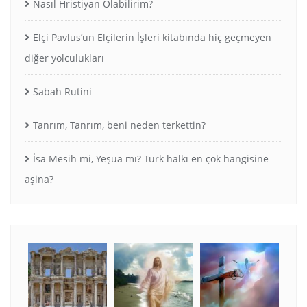
Nasıl Hristiyan Olabilirim?
Elçi Pavlus’un Elçilerin İşleri kitabında hiç geçmeyen
diğer yolculukları
Sabah Rutini
Tanrım, Tanrım, beni neden terkettin?
İsa Mesih mi, Yeşua mı? Türk halkı en çok hangisine
aşina?