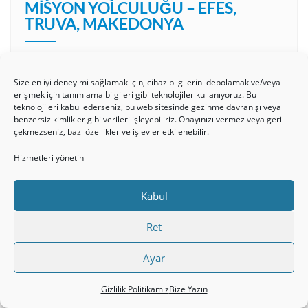
MISYON YOLCULUĞU – EFES,
TRUVA, MAKEDONYA
Size en iyi deneyimi sağlamak için, cihaz bilgilerini depolamak ve/veya
erişmek için tanımlama bilgileri gibi teknolojiler kullanıyoruz. Bu
teknolojileri kabul ederseniz, bu web sitesinde gezinme davranışı veya
benzersiz kimlikler gibi verileri işleyebiliriz. Onayınızı vermez veya geri
çekmezseniz, bazı özellikler ve işlevler etkilenebilir.
Hizmetleri yönetin
Kabul
NASIL HRISTIYAN OLDUM?
Ret
BATUHAN
Ayar
Video
Gizlilik Politikamız
Bize Yazın
oynatıcı