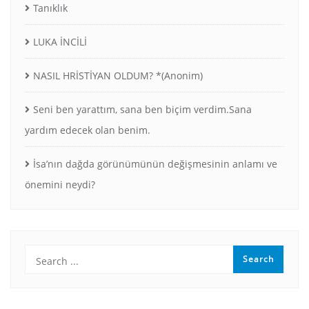
Tanıklık
LUKA İNCİLİ
NASIL HRİSTİYAN OLDUM? *(Anonim)
Seni ben yarattım, sana ben biçim verdim.Sana
yardım edecek olan benim.
İsa’nın dağda görünümünün değişmesinin anlamı ve
önemini neydi?