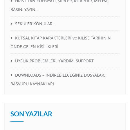
HRİSTİYAN EDEBİYATI, ŞİİRLER, KİTAPLAR, MEDYA,
BASIN, YAYIN…
SEKÜLER KONULAR…
KUTSAL KITAP KARAKTERLERİ ve KİLİSE TARİHİNİN
ÖNDE GELEN KİŞİLİKLERİ
ÜYELİK PROBLEMLERİ, YARDIM, SUPPORT
DOWNLOADS – İNDİREBİLECEĞİNİZ DOSYALAR,
BASVURU KAYNAKLARI
SON YAZILAR