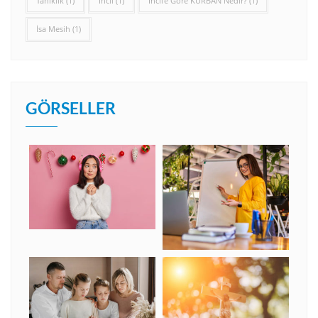
Tanıklık
(1)
İncil
(1)
İncil’e Göre KURBAN Nedir?
(1)
İsa Mesih
(1)
GÖRSELLER