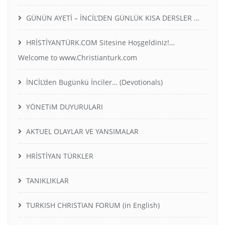
GÜNÜN AYETİ – İNCİL’DEN GÜNLÜK KISA DERSLER …
HRİSTİYANTÜRK.COM Sitesine Hoşgeldiniz!…
Welcome to www.Christianturk.com
İNCİL’den Bugünkü İnciler… (Devotionals)
YÖNETiM DUYURULARI
AKTUEL OLAYLAR VE YANSIMALAR
HRİSTİYAN TÜRKLER
TANIKLIKLAR
TURKISH CHRISTIAN FORUM (in English)