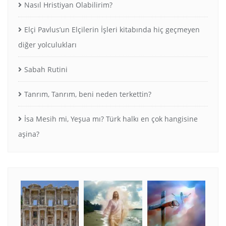
Nasıl Hristiyan Olabilirim?
Elçi Pavlus’un Elçilerin İşleri kitabında hiç geçmeyen
diğer yolculukları
Sabah Rutini
Tanrım, Tanrım, beni neden terkettin?
İsa Mesih mi, Yeşua mı? Türk halkı en çok hangisine
aşina?