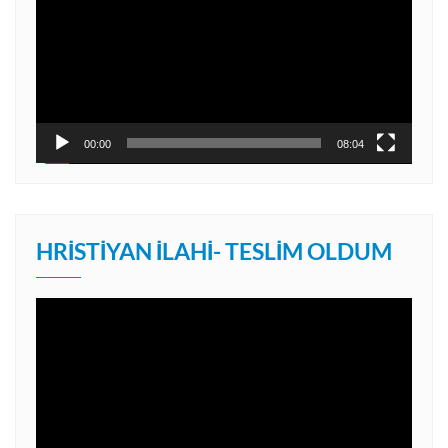
00:00
08:04
HRISTIYAN İLAHI- TESLIM OLDUM
Video
oynatıcı