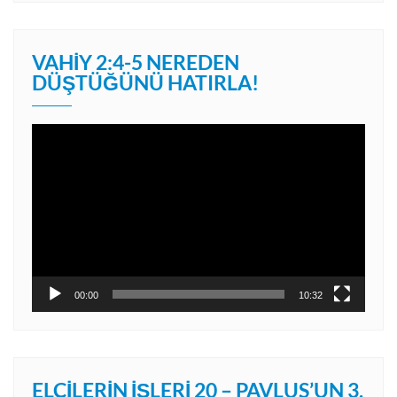
VAHIY 2:4-5 NEREDEN
DÜŞTÜĞÜNÜ HATIRLA!
Video
oynatıcı
00:00
10:32
ELÇILERIN İŞLERI 20 – PAVLUS’UN 3.