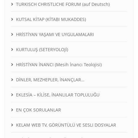
TURKISCH CHRISTLICHE FORUM (auf Deutsch)
KUTSAL KİTAP (KİTABI MUKADDES)
HRİSTİYAN YAŞAMI VE UYGULAMALARI
KURTULUŞ (SETERYOLOJİ)
HRİSTİYAN İNANCI (Mesih İnancı Teolojisi)
DİNLER, MEZHEPLER, İNANÇLAR…
EKLESİA – KİLİSE, İNANLILAR TOPLULUĞU
EN ÇOK SORULANLAR
KELAM WEB TV, GÖRÜNTÜLÜ VE SESLI DOSYALAR