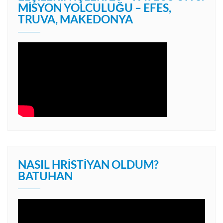
MISYON YOLCULUĞU – EFES,
TRUVA, MAKEDONYA
NASIL HRISTIYAN OLDUM?
BATUHAN
Video
oynatıcı