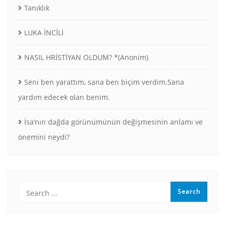
Tanıklık
LUKA İNCİLİ
NASIL HRİSTİYAN OLDUM? *(Anonim)
Seni ben yarattım, sana ben biçim verdim.Sana
yardım edecek olan benim.
İsa’nın dağda görünümünün değişmesinin anlamı ve
önemini neydi?