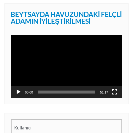
BEYTSAYDA HAVUZUNDAKI FELÇLI
ADAMIN İYILEŞTIRILMESI
Video
oynatıcı
00:00
51:17
Kullanıcı