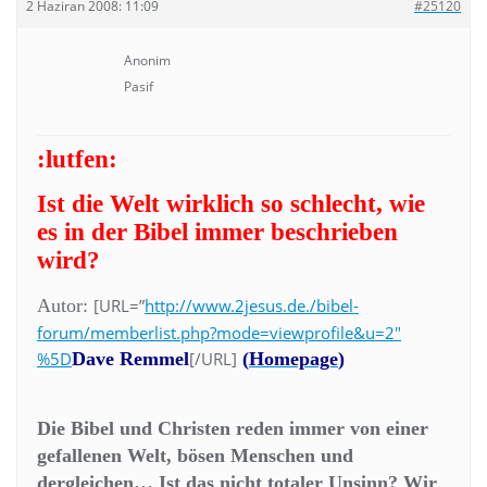
2 Haziran 2008: 11:09
#25120
Anonim
Pasif
:lutfen:
Ist die Welt wirklich so schlecht, wie
es in der Bibel immer beschrieben
wird?
Autor:
[URL=”
http://www.2jesus.de./bibel-
forum/memberlist.php?mode=viewprofile&u=2″
%5D
Dave Remmel
[/URL]
(
Homepage
)
Die Bibel und Christen reden immer von einer
gefallenen Welt, bösen Menschen und
dergleichen… Ist das nicht totaler Unsinn? Wir