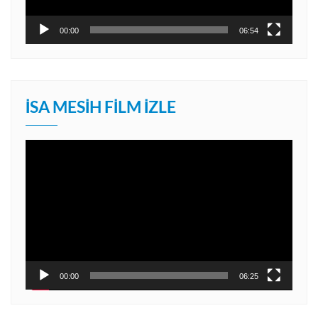
00:00
06:54
İSA MESIH FILM İZLE
Video
oynatıcı
00:00
06:25