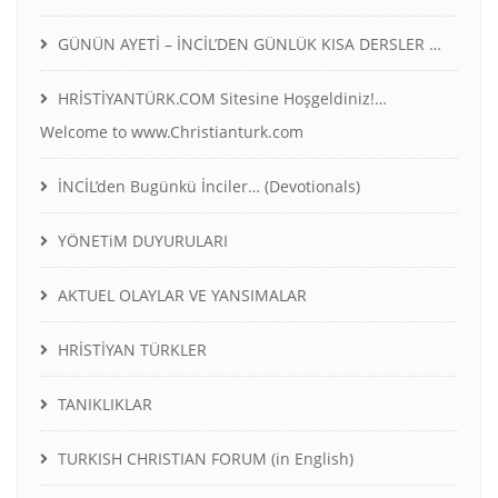
GÜNÜN AYETİ – İNCİL’DEN GÜNLÜK KISA DERSLER …
HRİSTİYANTÜRK.COM Sitesine Hoşgeldiniz!…
Welcome to www.Christianturk.com
İNCİL’den Bugünkü İnciler… (Devotionals)
YÖNETiM DUYURULARI
AKTUEL OLAYLAR VE YANSIMALAR
HRİSTİYAN TÜRKLER
TANIKLIKLAR
TURKISH CHRISTIAN FORUM (in English)