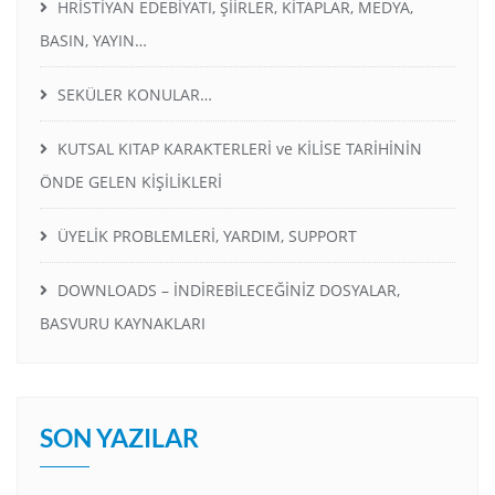
HRİSTİYAN EDEBİYATI, ŞİİRLER, KİTAPLAR, MEDYA,
BASIN, YAYIN…
SEKÜLER KONULAR…
KUTSAL KITAP KARAKTERLERİ ve KİLİSE TARİHİNİN
ÖNDE GELEN KİŞİLİKLERİ
ÜYELİK PROBLEMLERİ, YARDIM, SUPPORT
DOWNLOADS – İNDİREBİLECEĞİNİZ DOSYALAR,
BASVURU KAYNAKLARI
SON YAZILAR