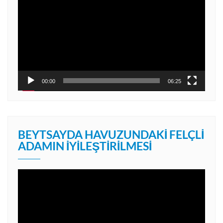
oynatıcı
00:00
06:25
BEYTSAYDA HAVUZUNDAKI FELÇLI
ADAMIN İYILEŞTIRILMESI
Video
oynatıcı