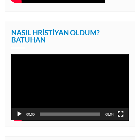
NASIL HRISTIYAN OLDUM?
BATUHAN
Video
oynatıcı
00:00
08:04