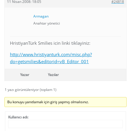
11 Nisan 2008: 18:05
#24818
Armagan
Anahtar yönetici
HristiyanTürk Smilies icin linki tiklayiniz:
http://www.hristiyanturk.com/misc.php?
do=getsmilies&editorid=vB_Editor_001
Yazar
Yazılar
1 yazı görüntüleniyor (toplam 1)
Bu konuyu yanıtlamak için giriş yapmış olmalısınız.
Kullanıcı adı: