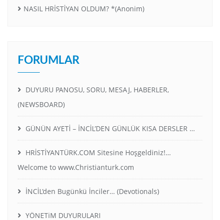
NASIL HRİSTİYAN OLDUM? *(Anonim)
FORUMLAR
DUYURU PANOSU, SORU, MESAJ, HABERLER,
(NEWSBOARD)
GÜNÜN AYETİ – İNCİL’DEN GÜNLÜK KISA DERSLER …
HRİSTİYANTÜRK.COM Sitesine Hoşgeldiniz!…
Welcome to www.Christianturk.com
İNCİL’den Bugünkü İnciler… (Devotionals)
YÖNETiM DUYURULARI