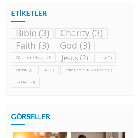
ETIKETLER
Bible
(3)
Charity
(3)
Faith
(3)
God
(3)
Jesus
(2)
Günahkar Hristiyan
(1)
kilise
(1)
Tanıklık
(1)
İncil
(1)
İncil’e Göre KURBAN Nedir?
(1)
İsa Mesih
(1)
GÖRSELLER