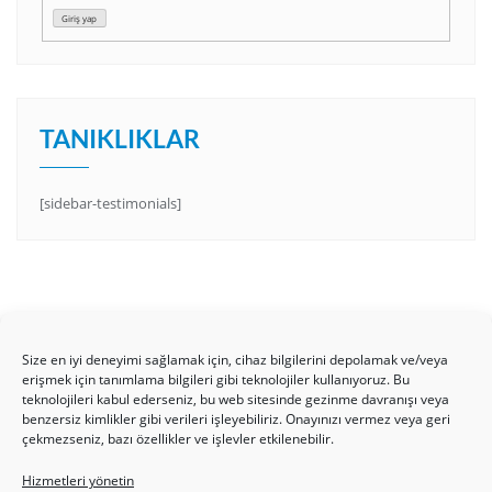
Giriş yap
TANIKLIKLAR
[sidebar-testimonials]
Size en iyi deneyimi sağlamak için, cihaz bilgilerini depolamak ve/veya
erişmek için tanımlama bilgileri gibi teknolojiler kullanıyoruz. Bu
teknolojileri kabul ederseniz, bu web sitesinde gezinme davranışı veya
benzersiz kimlikler gibi verileri işleyebiliriz. Onayınızı vermez veya geri
HAKKIMIZDA
Üyelik Kuralları
Bize Yazın
çekmezseniz, bazı özellikler ve işlevler etkilenebilir.
Gizlilik Politikamız
İncil’den Dersler
Makaleler
Hizmetleri yönetin
Online Kutsal Kitap
Video Öğrencilik Dersleri