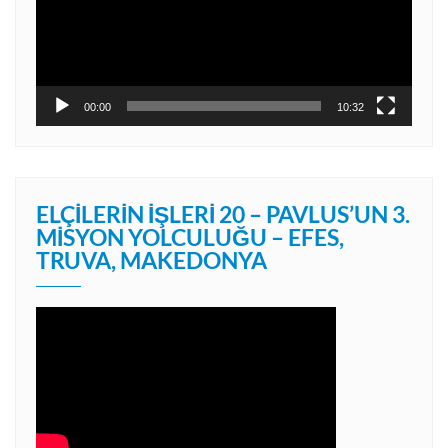
00:00
10:32
ELÇILERIN İŞLERI 20 – PAVLUS’UN 3.
MISYON YOLCULUĞU – EFES,
TRUVA, MAKEDONYA