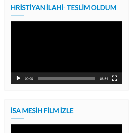
HRISTIYAN İLAHI- TESLIM OLDUM
Video
oynatıcı
00:00
06:54
İSA MESIH FILM İZLE
Video