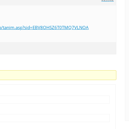
itap/tanim.asp?sid=EBV8OHSZ6T0TMQ7VLNOA