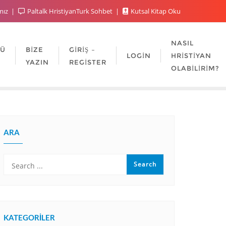
mız
Paltalk HristiyanTurk Sohbet
Kutsal Kitap Oku
NASIL
LÜ
BIZE
GIRIŞ –
LOGIN
HRISTIYAN
YAZIN
REGISTER
OLABILIRIM?
ARA
KATEGORILER