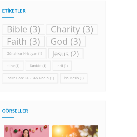
ETIKETLER
Bible
(3)
Charity
(3)
Faith
(3)
God
(3)
Jesus
(2)
Günahkar Hristiyan
(1)
kilise
(1)
Tanıklık
(1)
İncil
(1)
İncil’e Göre KURBAN Nedir?
(1)
İsa Mesih
(1)
GÖRSELLER