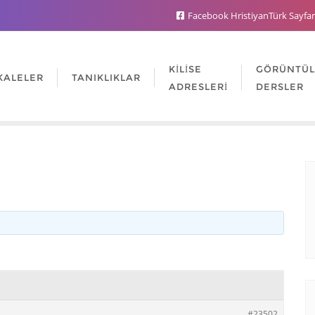
Facebook HristiyanTürk Sayfa
KILISE
GÖRÜNTÜ
KALELER
TANIKLIKLAR
ADRESLERI
DERSLER
#23502