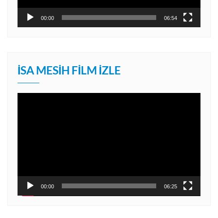
00:00
06:54
İSA MESIH FILM İZLE
Video
oynatıcı
00:00
06:25