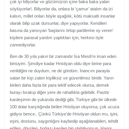
çok iyi biliyorlar ve gözümüzün içine baka baka yalan
söylüyorlar!. Biliyorlar da, onlara bi ‘çamur’ atalım da izi
kalsın, millet onları böyle aşağılık, kötü maksatlı insanlar
olarak bilip uzak dursunlar, diye yapıyorlar. Kendileri
basına da yansıyan ‘başlarını örtüp partilerine oy veren’
kişilere parasal yardım yaptıkları için, herkesi öyle
zannediyorlar.
Ben de 30 yıla yakın bir zamandır İsa Mesih’e iman eden
birisiyim. Şimdiye kadar Hristiyan oldu diye birine para
verildiğini ne duydum, ne de gördüm. İnancını parayla
satan bir kişi zaten kişiliksiz ve güvenilmez biridir. Yarın
birileri daha fazla bir para teklif edecek olursa, demek
burayı bırakıp diğer yere de rahatlıkla gidebilir. Pastör
kardeşimin de yukarıda dediği gibi, Türkiye gibi bir ülkede
100 dolar karşılığında birileri Hristiyan oluyorsa, çok ucuza
gidiyor bence.. Çünkü Türkiye’de Hristiyan oldun mu, işini,
eşini, dostunu, saygınlığını kaybedip aşağılanabilen, tehdit
edilen, dövülen, boğazı kesilen biri olabiliyorsun. Hangi