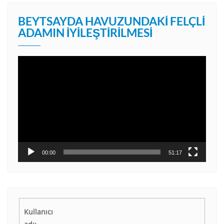
BEYTSAYDA HAVUZUNDAKI FELÇLI
ADAMIN İYILEŞTIRILMESI
Video
oynatıcı
00:00
51:17
Kullanıcı