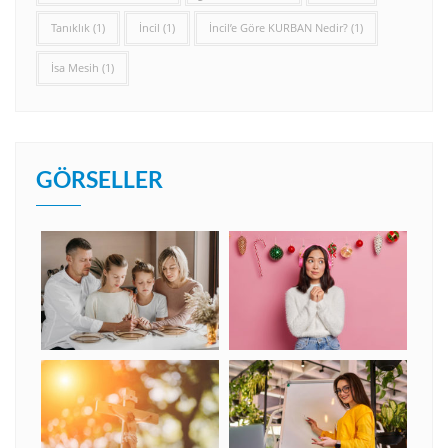
Tanıklık
(1)
İncil
(1)
İncil’e Göre KURBAN Nedir?
(1)
İsa Mesih
(1)
GÖRSELLER