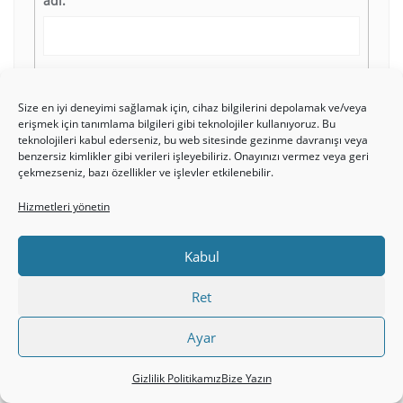
adı:
Parola:
Size en iyi deneyimi sağlamak için, cihaz bilgilerini depolamak ve/veya
erişmek için tanımlama bilgileri gibi teknolojiler kullanıyoruz. Bu
teknolojileri kabul ederseniz, bu web sitesinde gezinme davranışı veya
Beni
benzersiz kimlikler gibi verileri işleyebiliriz. Onayınızı vermez veya geri
çekmezseniz, bazı özellikler ve işlevler etkilenebilir.
hatırla
Hizmetleri yönetin
Giriş yap
Kabul
Ret
TANIKLIKLAR
Ayar
[sidebar-testimonials]
Gizlilik Politikamız
Bize Yazın