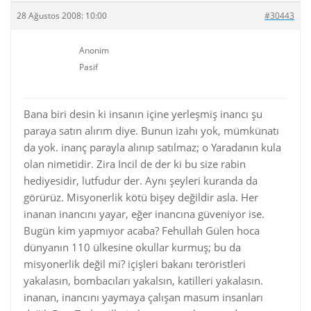
28 Ağustos 2008: 10:00
#30443
Anonim
Pasif
Bana biri desin ki insanın içine yerleşmiş inancı şu
paraya satın alırım diye. Bunun izahı yok, mümkünatı
da yok. inanç parayla alınıp satılmaz; o Yaradanın kula
olan nimetidir. Zira Incil de der ki bu size rabin
hediyesidir, lutfudur der. Aynı şeyleri kuranda da
görürüz. Misyonerlik kötü bişey değildir asla. Her
inanan inancını yayar, eğer inancına güveniyor ise.
Bugün kim yapmıyor acaba? Fehullah Gülen hoca
dünyanın 110 ülkesine okullar kurmuş; bu da
misyonerlik değil mi? içişleri bakanı teröristleri
yakalasın, bombacıları yakalsın, katilleri yakalasın.
inanan, inancını yaymaya çalışan masum insanları