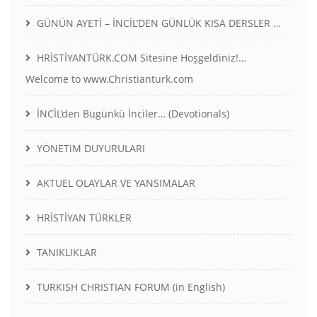
GÜNÜN AYETİ – İNCİL’DEN GÜNLÜK KISA DERSLER …
HRİSTİYANTÜRK.COM Sitesine Hoşgeldiniz!…
Welcome to www.Christianturk.com
İNCİL’den Bugünkü İnciler… (Devotionals)
YÖNETiM DUYURULARI
AKTUEL OLAYLAR VE YANSIMALAR
HRİSTİYAN TÜRKLER
TANIKLIKLAR
TURKISH CHRISTIAN FORUM (in English)