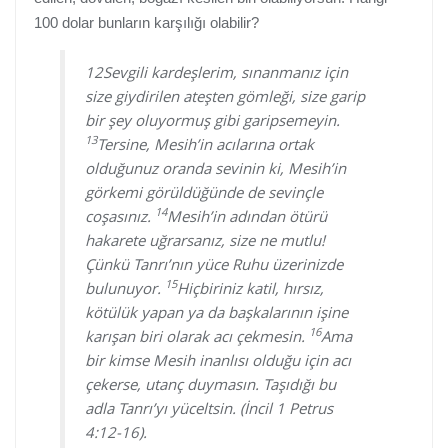
100 dolar bunların karşılığı olabilir?
12Sevgili kardeşlerim, sınanmanız için
size giydirilen ateşten gömleği, size garip
bir şey oluyormuş gibi garipsemeyin.
13
Tersine, Mesih’in acılarına ortak
olduğunuz oranda sevinin ki, Mesih’in
görkemi görüldüğünde de sevinçle
14
coşasınız.
Mesih’in adından ötürü
hakarete uğrarsanız, size ne mutlu!
Çünkü Tanrı’nın yüce Ruhu üzerinizde
15
bulunuyor.
Hiçbiriniz katil, hırsız,
kötülük yapan ya da başkalarının işine
16
karışan biri olarak acı çekmesin.
Ama
bir kimse Mesih inanlısı olduğu için acı
çekerse, utanç duymasın. Taşıdığı bu
adla Tanrı’yı yüceltsin. (İncil 1 Petrus
4:12-16).