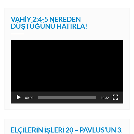
VAHIY 2:4-5 NEREDEN
DÜŞTÜĞÜNÜ HATIRLA!
Video
oynatıcı
00:00
10:32
ELÇILERIN İŞLERI 20 – PAVLUS’UN 3.