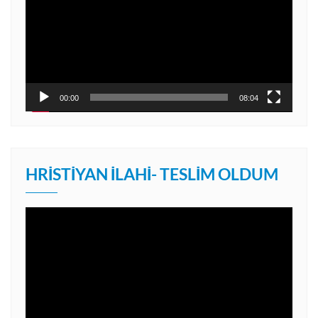
00:00
08:04
HRISTIYAN İLAHI- TESLIM OLDUM
Video
oynatıcı