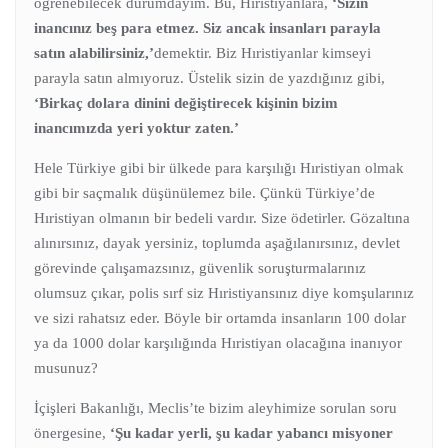
öğrenebilecek durumdayım. Bu, Hıristiyanlara,
‘Sizin
inancınız beş para etmez. Siz ancak insanları parayla
satın alabilirsiniz,’
demektir. Biz Hıristiyanlar kimseyi
parayla satın almıyoruz. Üstelik sizin de yazdığınız gibi,
‘Birkaç dolara dinini değiştirecek kişinin bizim
inancımızda yeri yoktur zaten.’
Hele Türkiye gibi bir ülkede para karşılığı Hıristiyan olmak
gibi bir saçmalık düşünülemez bile. Çünkü Türkiye’de
Hıristiyan olmanın bir bedeli vardır. Size ödetirler. Gözaltına
alınırsınız, dayak yersiniz, toplumda aşağılanırsınız, devlet
görevinde çalışamazsınız, güvenlik soruşturmalarınız
olumsuz çıkar, polis sırf siz Hıristiyansınız diye komşularınız
ve sizi rahatsız eder. Böyle bir ortamda insanların 100 dolar
ya da 1000 dolar karşılığında Hıristiyan olacağına inanıyor
musunuz?
İçişleri Bakanlığı, Meclis’te bizim aleyhimize sorulan soru
önergesine,
‘Şu kadar yerli, şu kadar yabancı misyoner