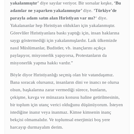
yakalanmıştır’
diye sayılar veriyor. Bir sorsalar keşke,
‘Bu
adamlar ne yaparken yakalanmıştır’
diye.
‘Türkiye’de
parayla adam satın alan Hıristiyan var mı?
‘ diye.
Yakalananlar hep Hıristiyan oldukları için yakalanmıştır.
Görevliler Hıristiyanlara baskı yaptığı için, insan haklarına
saygı göstermediği için yakalanmışlardır. Laik ülkemizde
nasıl Müslümanlar, Budistler, vb. inançlarını açıkça
paylaşıyor, misyonerlik yapıyorsa, Protestanların da
misyonerlik yapma hakkı vardır.”
Böyle diyor Hıristiyanlığı seçmiş olan bir vatandaşımız.
Bana soracak olursanız, insanların dini ve inancı ne olursa
olsun, başkalarına zarar vermediği sürece, bunların,
çekişme, kavga ve münazara konusu haline getirilmesinin,
bir toplum için utanç verici olduğunu düşünüyorum. İsteyen
istediğine inanır veya inanmaz. Kimse kimsenin inanç
bekçisi olmamalıdır. Ve toplumsal enerjimizi boş yere
harcayıp durmayalım derim.