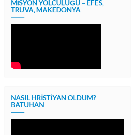
MISYON YOLCULUĞU – EFES,
TRUVA, MAKEDONYA
NASIL HRISTIYAN OLDUM?
BATUHAN
Video
oynatıcı