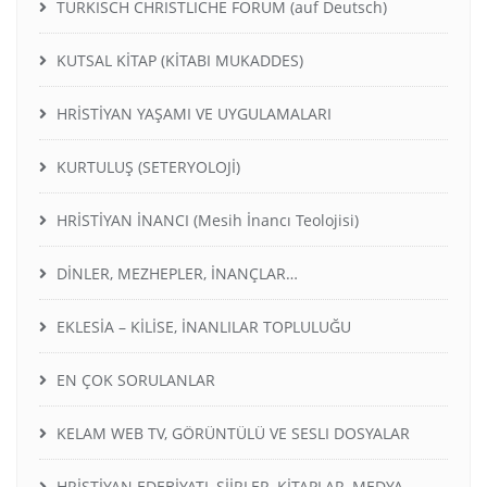
TURKISCH CHRISTLICHE FORUM (auf Deutsch)
KUTSAL KİTAP (KİTABI MUKADDES)
HRİSTİYAN YAŞAMI VE UYGULAMALARI
KURTULUŞ (SETERYOLOJİ)
HRİSTİYAN İNANCI (Mesih İnancı Teolojisi)
DİNLER, MEZHEPLER, İNANÇLAR…
EKLESİA – KİLİSE, İNANLILAR TOPLULUĞU
EN ÇOK SORULANLAR
KELAM WEB TV, GÖRÜNTÜLÜ VE SESLI DOSYALAR
HRİSTİYAN EDEBİYATI, ŞİİRLER, KİTAPLAR, MEDYA,