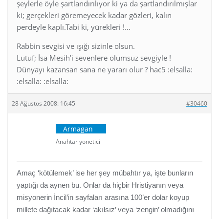
şeylerle öyle şartlandırılıyor ki ya da şartlandırılmışlar
ki; gerçekleri göremeyecek kadar gözleri, kalın
perdeyle kaplı.Tabi ki, yürekleri !…
Rabbin sevgisi ve ışığı sizinle olsun.
Lütuf; İsa Mesih’i sevenlere ölümsüz sevgiyle !
Dünyayı kazansan sana ne yararı olur ? hac5 :elsalla:
:elsalla: :elsalla:
28 Ağustos 2008: 16:45
#30460
Armagan
Anahtar yönetici
Amaç ‘kötülemek’ ise her şey mübahtır ya, işte bunların
yaptığı da aynen bu. Onlar da hiçbir Hristiyanın veya
misyonerin İncil’in sayfaları arasına 100’er dolar koyup
millete dağıtacak kadar ‘akılsız’ veya ‘zengin’ olmadığını