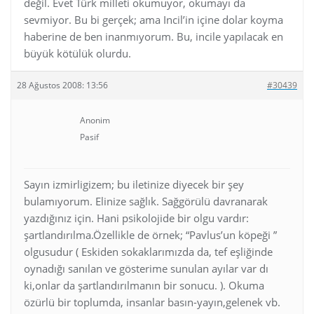
değil. Evet Türk milleti okumuyor, okumayı da
sevmiyor. Bu bi gerçek; ama Incil’in içine dolar koyma
haberine de ben inanmıyorum. Bu, incile yapılacak en
büyük kötülük olurdu.
28 Ağustos 2008: 13:56
#30439
Anonim
Pasif
Sayın izmirligizem; bu iletinize diyecek bir şey
bulamıyorum. Elinize sağlık. Sağgörülü davranarak
yazdığınız için. Hani psikolojide bir olgu vardır:
şartlandırılma.Özellikle de örnek; “Pavlus’un köpeği ”
olgusudur ( Eskiden sokaklarımızda da, tef eşliğinde
oynadığı sanılan ve gösterime sunulan ayılar var dı
ki,onlar da şartlandırılmanın bir sonucu. ). Okuma
özürlü bir toplumda, insanlar basın-yayın,gelenek vb.