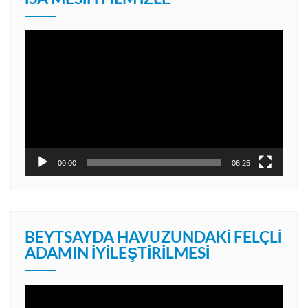
Video
oynatıcı
00:00
06:25
BEYTSAYDA HAVUZUNDAKI FELÇLI
ADAMIN İYILEŞTIRILMESI
Video