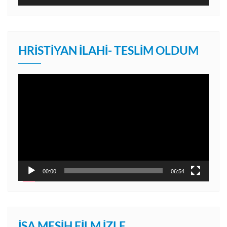
HRISTIYAN İLAHI- TESLIM OLDUM
Video
oynatıcı
00:00
06:54
İSA MESIH FILM İZLE