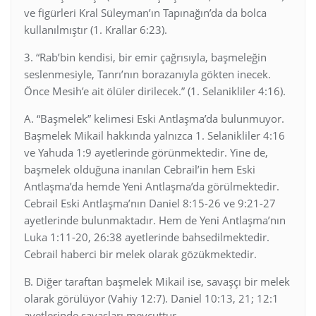
ve figürleri Kral Süleyman’ın Tapınağın’da da bolca
kullanılmıştır (1. Krallar 6:23).
3. “Rab’bin kendisi, bir emir çağrısıyla, başmeleğin
seslenmesiyle, Tanrı’nın borazanıyla gökten inecek.
Önce Mesih’e ait ölüler dirilecek.” (1. Selanikliler 4:16).
A. “Başmelek” kelimesi Eski Antlaşma’da bulunmuyor.
Başmelek Mikail hakkında yalnızca 1. Selanikliler 4:16
ve Yahuda 1:9 ayetlerinde görünmektedir. Yine de,
başmelek olduğuna inanılan Cebrail’in hem Eski
Antlaşma’da hemde Yeni Antlaşma’da görülmektedir.
Cebrail Eski Antlaşma’nın Daniel 8:15-26 ve 9:21-27
ayetlerinde bulunmaktadır. Hem de Yeni Antlaşma’nın
Luka 1:11-20, 26:38 ayetlerinde bahsedilmektedir.
Cebrail haberci bir melek olarak gözükmektedir.
B. Diğer taraftan başmelek Mikail ise, savaşçı bir melek
olarak görülüyor (Vahiy 12:7). Daniel 10:13, 21; 12:1
ayetlerinde savaşları mevcuttur.