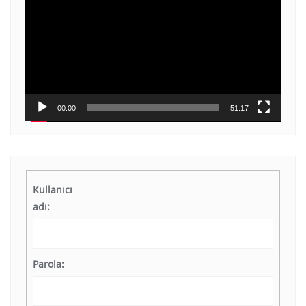
oynatıcı
00:00
51:17
Kullanıcı
adı:
Parola: