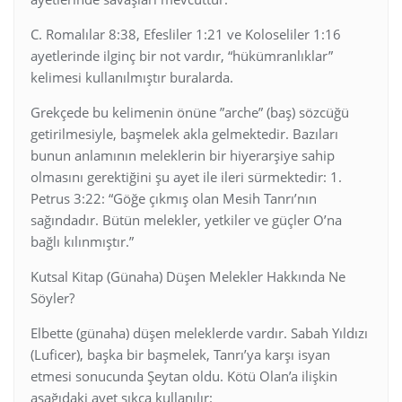
C. Romalılar 8:38, Efesliler 1:21 ve Koloseliler 1:16
ayetlerinde ilginç bir not vardır, “hükümranlıklar”
kelimesi kullanılmıştır buralarda.
Grekçede bu kelimenin önüne ”arche” (baş) sözcüğü
getirilmesiyle, başmelek akla gelmektedir. Bazıları
bunun anlamının meleklerin bir hiyerarşiye sahip
olmasını gerektiğini şu ayet ile ileri sürmektedir: 1.
Petrus 3:22: “Göğe çıkmış olan Mesih Tanrı’nın
sağındadır. Bütün melekler, yetkiler ve güçler O’na
bağlı kılınmıştır.”
Kutsal Kitap (Günaha) Düşen Melekler Hakkında Ne
Söyler?
Elbette (günaha) düşen meleklerde vardır. Sabah Yıldızı
(Luficer), başka bir başmelek, Tanrı’ya karşı isyan
etmesi sonucunda Şeytan oldu. Kötü Olan’a ilişkin
aşağıdaki ayet sıkça kullanılır: