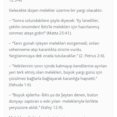
Gelecekte düşen melekler üzerine bir yargı olacaktır.
– “Sonra solundakilere şöyle diyecek: ‘Ey lanetliler,
çekilin önümden! İblis’le melekleri için hazırlanmış
sönmez ateşe gidin!” (Matta 25:41).
– “Tanrı günah işleyen melekleri esirgemedi; onları
cehenneme atıp karanlıkta zincire vurdu.
Yargılanıncaya dek orada tutulacaklar.” (2. Petrus 2:4).
– “Yetkilerinin sınırı içinde kalmayıp kendilerine ayrılan
yeri terk etmiş olan melekleri, büyük yargı günü için
çözülmez bağlarla bağlayarak karanlığa hapsetti.”
(Yahuda 1:6)
– “Büyük ejderha -İblis ya da Şeytan denen, bütün
dünyayı saptıran o eski yılan- melekleriyle birlikte
yeryüzüne atıldı.” (Vahiy 12:9).