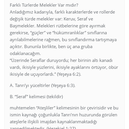
Farklı Türlerde Melekler Var mıdır?
Anladığımız kadarıyla, farklı karakterlerde ve rollerde
değişik türde melekler var: Keruv, Seraf ve
Başmelekler. Melekleri rütbelerine göre ayırmak
gerekirse, “güçler” ve “hükümranlıklar” sınıflarına
ayrılabilmelerine rağmen, bu sınıflandırma tartışmaya
açıktır. Bununla birlikte, ben üç ana gruba
odaklanacağım.
“Üzerinde Seraflar duruyordu; her birinin altı kanadı
vardı, ikisiyle yüzlerini, ikisiyle ayaklarını örtüyor, öbür
ikisiyle de uçuyorlardı.” (Yeşeya 6:2).
A. Tanrı’yı yüceltirler (Yeşeya 6:3).
B. “Seraf” kelimesi (tekildir)
muhtemelen “Ateşliler” kelimesinin bir çevirisidir ve bu
ismin kaynağı çoğunlukla Tanrı’nın huzurunda görülen
ateşlerle ilişkili imajdan kaynaklanmaktadığı
zannedilmektedir. (Hezekiel 1:27).