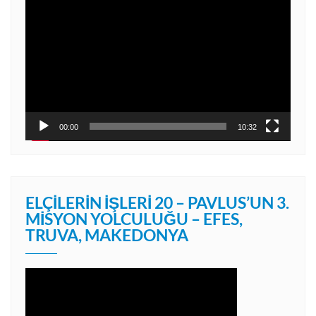
oynatıcı
00:00
10:32
ELÇILERIN İŞLERI 20 – PAVLUS’UN 3.
MISYON YOLCULUĞU – EFES,
TRUVA, MAKEDONYA