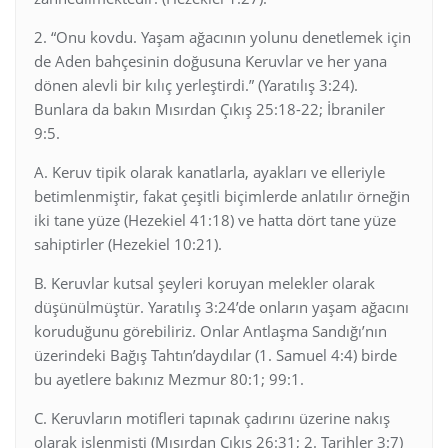
2. “Onu kovdu. Yaşam ağacının yolunu denetlemek için
de Aden bahçesinin doğusuna Keruvlar ve her yana
dönen alevli bir kılıç yerleştirdi.” (Yaratılış 3:24).
Bunlara da bakın Mısırdan Çıkış 25:18-22; İbraniler
9:5.
A. Keruv tipik olarak kanatlarla, ayakları ve elleriyle
betimlenmiştir, fakat çeşitli biçimlerde anlatılır örneğin
iki tane yüze (Hezekiel 41:18) ve hatta dört tane yüze
sahiptirler (Hezekiel 10:21).
B. Keruvlar kutsal şeyleri koruyan melekler olarak
düşünülmüştür. Yaratılış 3:24’de onların yaşam ağacını
koruduğunu görebiliriz. Onlar Antlaşma Sandığı’nın
üzerindeki Bağış Tahtın’daydılar (1. Samuel 4:4) birde
bu ayetlere bakınız Mezmur 80:1; 99:1.
C. Keruvların motifleri tapınak çadırını üzerine nakış
olarak işlenmişti (Mısırdan Çıkış 26:31; 2. Tarihler 3:7)