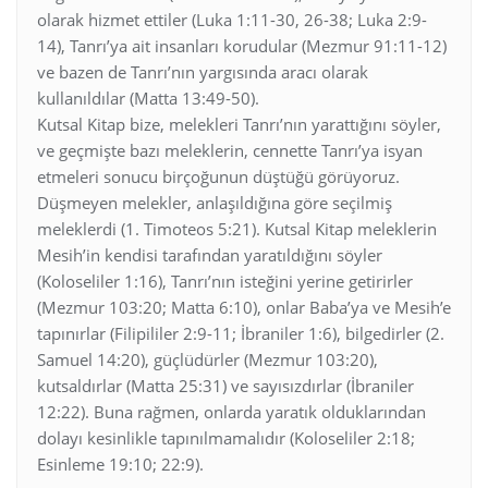
olarak hizmet ettiler (Luka 1:11-30, 26-38; Luka 2:9-
14), Tanrı’ya ait insanları korudular (Mezmur 91:11-12)
ve bazen de Tanrı’nın yargısında aracı olarak
kullanıldılar (Matta 13:49-50).
Kutsal Kitap bize, melekleri Tanrı’nın yarattığını söyler,
ve geçmişte bazı meleklerin, cennette Tanrı’ya isyan
etmeleri sonucu birçoğunun düştüğü görüyoruz.
Düşmeyen melekler, anlaşıldığına göre seçilmiş
meleklerdi (1. Timoteos 5:21). Kutsal Kitap meleklerin
Mesih’in kendisi tarafından yaratıldığını söyler
(Koloseliler 1:16), Tanrı’nın isteğini yerine getirirler
(Mezmur 103:20; Matta 6:10), onlar Baba’ya ve Mesih’e
tapınırlar (Filipililer 2:9-11; İbraniler 1:6), bilgedirler (2.
Samuel 14:20), güçlüdürler (Mezmur 103:20),
kutsaldırlar (Matta 25:31) ve sayısızdırlar (İbraniler
12:22). Buna rağmen, onlarda yaratık olduklarından
dolayı kesinlikle tapınılmamalıdır (Koloseliler 2:18;
Esinleme 19:10; 22:9).