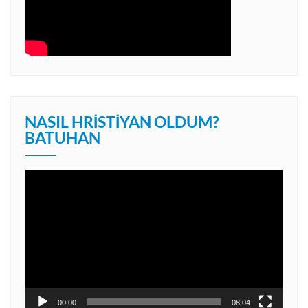
NASIL HRISTIYAN OLDUM?
BATUHAN
Video
oynatıcı
00:00
08:04