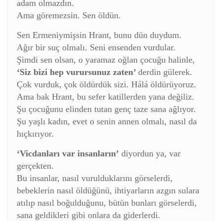
adam olmazdın.
Ama göremezsin. Sen öldün.
Sen Ermeniymişsin Hrant, bunu dün duydum.
Ağır bir suç olmalı.
Seni ensenden vurdular.
Şimdi sen olsan, o yaramaz oğlan çocuğu halinle,
‘Siz bizi hep vurursunuz zaten’
derdin gülerek.
Çok vurduk, çok öldürdük sizi. Hálá öldürüyoruz.
Ama bak Hrant, bu sefer katillerden yana değiliz.
Şu çocuğunu elinden tutan genç taze sana ağlıyor.
Şu yaşlı kadın, evet o senin annen olmalı, nasıl da
hıçkırıyor.
‘Vicdanları var insanların’
diyordun ya, var
gerçekten.
Bu insanlar, nasıl vurulduklarını görselerdi,
bebeklerin nasıl öldüğünü, ihtiyarların azgın sulara
atılıp nasıl boğulduğunu, bütün bunları görselerdi,
sana geldikleri gibi onlara da giderlerdi.