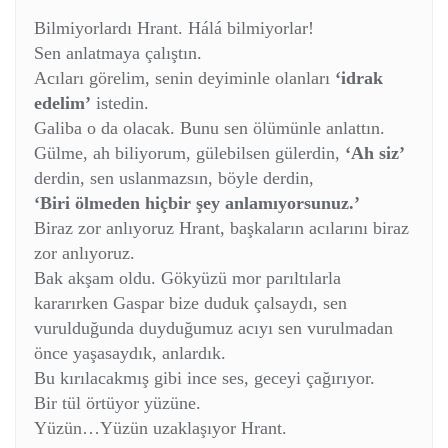
Bilmiyorlardı Hrant. Hálá bilmiyorlar!
Sen anlatmaya çalıştın.
Acıları görelim, senin deyiminle olanları
‘idrak
edelim’
istedin.
Galiba o da olacak. Bunu sen ölümünle anlattın.
Gülme, ah biliyorum, gülebilsen gülerdin,
‘Ah siz’
derdin, sen uslanmazsın, böyle derdin,
‘Biri ölmeden hiçbir şey anlamıyorsunuz.’
Biraz zor anlıyoruz Hrant, başkaların acılarını biraz
zor anlıyoruz.
Bak akşam oldu. Gökyüzü mor parıltılarla
kararırken Gaspar bize duduk çalsaydı, sen
vurulduğunda duyduğumuz acıyı sen vurulmadan
önce yaşasaydık, anlardık.
Bu kırılacakmış gibi ince ses, geceyi çağırıyor.
Bir tül örtüyor yüzüne.
Yüzün…Yüzün uzaklaşıyor Hrant.