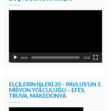
Video
oynatıcı
00:00
10:32
ELÇILERIN İŞLERI 20 – PAVLUS’UN 3.
MISYON YOLCULUĞU – EFES,
TRUVA, MAKEDONYA