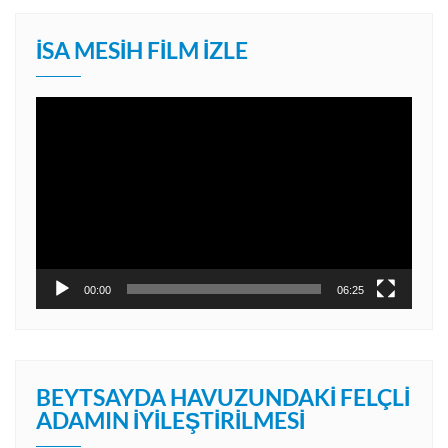
İSA MESIH FILM İZLE
Video
oynatıcı
00:00
06:25
BEYTSAYDA HAVUZUNDAKI FELÇLI
ADAMIN İYILEŞTIRILMESI