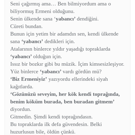
Seni çağırmış ama… Ben bilmiyordum ama o
biliyormuş Ermeni olduğunu.
Senin ülkende sana ‘
yabancı’
dendiğini.
Cüreti bundan.
Bunun için yetim bir adamdın sen, kendi ülkende
sana
‘yabancı’
dedikleri için.
Atalarının binlerce yıldır yaşadığı topraklarda
‘yabancı’
olduğun için.
Issız bir bozkır gibi bu müzik. İçim kimsesizleşiyor.
Yüz binlerce
‘yabancı’
vardı gördün mü?
‘Biz Ermeniyiz’
yazıyordu ellerindeki siyah
kağıtlarda.
‘Gözünüzü seveyim, her kök kendi toprağında,
benim köküm burada, ben buradan gitmem’
diyordun.
Gitmedin. Şimdi kendi toprağındasın.
Bu topraklarda ilk defa güvendesin. Belki
huzurlusun bile, öldün çünkü.