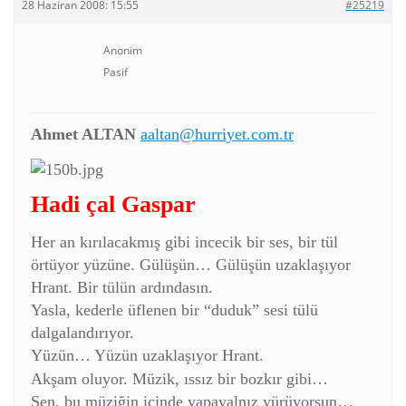
28 Haziran 2008: 15:55
#25219
Anonim
Pasif
Ahmet ALTAN
aaltan@hurriyet.com.tr
Hadi çal Gaspar
Her an kırılacakmış gibi incecik bir ses, bir tül
örtüyor yüzüne. Gülüşün… Gülüşün uzaklaşıyor
Hrant. Bir tülün ardındasın.
Yasla, kederle üflenen bir “duduk” sesi tülü
dalgalandırıyor.
Yüzün… Yüzün uzaklaşıyor Hrant.
Akşam oluyor. Müzik, ıssız bir bozkır gibi…
Sen, bu müziğin içinde yapayalnız yürüyorsun…