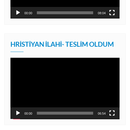
00:00
08:04
HRISTIYAN İLAHI- TESLIM OLDUM
Video
oynatıcı
00:00
06:54