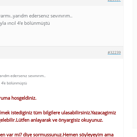
 varmı..yarıdm edersenız sevınırım..
yla ıncıl 4’e bölünmüştü
#32239
yarıdm edersenız sevınırım..
l 4’e bölünmüştü
oruma hosgeldiniz.
bilmek istediginiz tüm bilgilere ulasabilirsiniz.Yazacagimiz
 gelebilir.Lütfen anlayarak ve önyargisiz okuyunuz.
 bilen var mi? diye sormussunuz.Hemen söyleyeyim ama