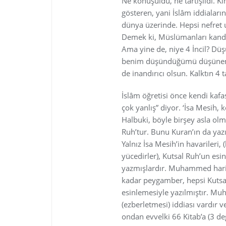
Ne konuşuldu, ne tartışıldı. K
gösteren, yani İslâm iddiaların
dünya üzerinde. Hepsi nefret 
Demek ki, Müslümanları kandı
Ama yine de, niye 4 İncil? Düş
benim düşündüğümü düşünemedil
de inandırıcı olsun. Kalktın 4 
İslâm öğretisi önce kendi kafa
çok yanlış” diyor. ‘İsa Mesih, k
Halbuki, böyle birşey asla olma
Ruh’tur. Bunu Kuran’ın da yaz
Yalnız İsa Mesih’in havariler
yücedirler), Kutsal Ruh’un esi
yazmışlardır. Muhammed hariç,
kadar peygamber, hepsi Kutsal
esinlemesiyle yazılmıştır. Mu
(ezberletmesi) iddiası vardır v
ondan evvelki 66 Kitab’a (3 değ