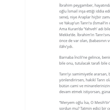
İbrahim peygamber, hayatında
oğlu İsmail inşa ettiği iddia
sene), niye Araplar hiçbir zam
ve Yakup’un Tanrı’sı (İsmail’in 
Ama Kuran’da ‘Yahveh’ adı bile
Mekke’de. İbrahim’in Tanrı’sı
önce de var olan, (babasının v
ilâhı’ydı.
Barnaba İncili’ne gelince, be
bile onu, tutulacak tarafı bile
Tanrı’yı samimiyetle ararsan, 
yönlendirirsen, hakikî Tanrı ol
bütün cami ve minarelerinizi
devam etmek istiyorsan, gün
“Meryem oğlu İsa, O Mesih’tir”
sordun mu? Tatmin edici bir ce