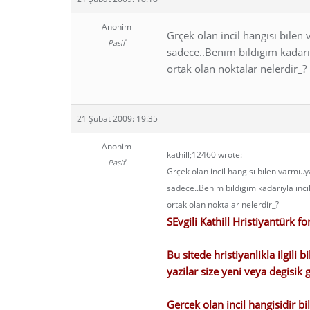
Anonim
Grçek olan incil hangısı bılen
Pasif
sadece..Benım bıldıgım kadarı
ortak olan noktalar nelerdir_?
21 Şubat 2009: 19:35
Anonim
kathill;12460 wrote:
Pasif
Grçek olan incil hangısı bılen varmı..
sadece..Benım bıldıgım kadarıyla ıncı
ortak olan noktalar nelerdir_?
SEvgili Kathill Hristiyantürk f
Bu sitede hristiyanlikla ilgili 
yazilar size yeni veya degisik
Gercek olan incil hangisidir