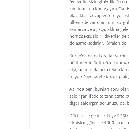
öyleydik. Sizin gibiydik. Ner
kendi adıma konuşayım, “Şu H
olacaklar. Cevap veremiyecekle
ülkenizde var olan “dini sorgu
asırlarca ve açıkça, aklına gel
homoseksüaldir” diyenler de o
dolaşmaktadırlar. Kafaları da,
Kuran’da da nakaratlar vardır. H
bölümlerde önümüze konmaktad
kişi, bunu defalarca tekrarla
mıydı? Niye böyle bozuk plak 
Aslında ben, bunları soru ola
saldırgan ifade tarzına atıfta
diğer saldırgan sorunuzu da, b
Dört incile gelince. Niye 4? Si
kimisine göre ise 4000 tane İnc