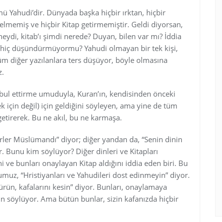
mü Yahudi’dir. Dünyada başka hiçbir ırktan, hiçbir
lmemiş ve hiçbir Kitap getirmemiştir. Geldi diyorsan,
neydi, kitab’ı şimdi nerede? Duyan, bilen var mı? İddia
ni hiç düşündürmüyormu? Yahudi olmayan bir tek kişi,
üm diğer yazılanlara ters düşüyor, böyle olmasına
z.
abul ettirme umuduyla, Kuran’ın, kendisinden önceki
 için değil) için geldiğini söyleyen, ama yine de tüm
getirerek. Bu ne akıl, bu ne karmaşa.
ler Müslümandı” diyor; diğer yandan da, “Senin dinin
. Bunu kim söylüyor? Diğer dinleri ve Kitapları
i ve bunları onaylayan Kitap aldığını iddia eden biri. Bu
muz, “Hristiyanları ve Yahudileri dost edinmeyin” diyor.
rün, kafalarını kesin” diyor. Bunları, onaylamaya
çin söylüyor. Ama bütün bunlar, sizin kafanızda hiçbir