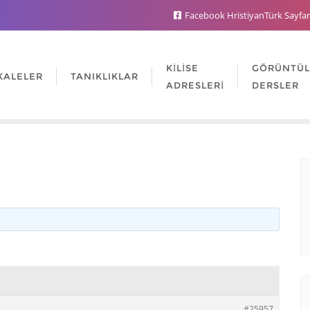
Facebook HristiyanTürk Sayfa
KILISE
GÖRÜNTÜ
KALELER
TANIKLIKLAR
ADRESLERI
DERSLER
#25957