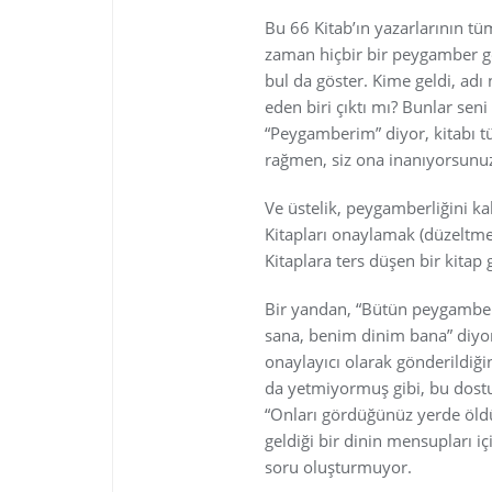
Bu 66 Kitab’ın yazarlarının tü
zaman hiçbir bir peygamber ge
bul da göster. Kime geldi, adı 
eden biri çıktı mı? Bunlar se
“Peygamberim” diyor, kitabı t
rağmen, siz ona inanıyorsunu
Ve üstelik, peygamberliğini k
Kitapları onaylamak (düzeltmek
Kitaplara ters düşen bir kitap 
Bir yandan, “Bütün peygamber
sana, benim dinim bana” diyor
onaylayıcı olarak gönderildiğin
da yetmiyormuş gibi, bu dostu
“Onları gördüğünüz yerde öldü
geldiği bir dinin mensupları i
soru oluşturmuyor.