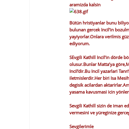
aramizda kalsin
Bütün hristiyanlar bunu biliy
bulunan gercek Incil’in bozulmu
yayiyorlar.Onlara verilmis gü
ediyorum.
SEvgili Kathill Incil’in dörde 
olusur.Bunlar Matta’ya göre,
Incil’dir.Bu Incil yazarlari Ta
iletmislerdir.Her biri Isa Mesi
degisik acilardan aktarirlar.
yasama kavusmasi icin yönlen
Sevgili Kathill sizin de iman 
vermesini ve yüreginize gerceg
Sevgilerimle