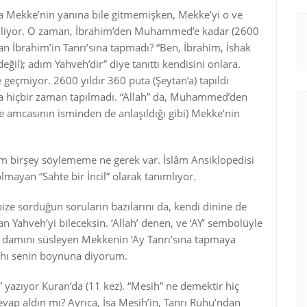
 Mekke’nin yanına bile gitmemişken, Mekke’yi o ve
 ediliyor. O zaman, İbrahim’den Muhammed’e kadar (2600
an İbrahim’in Tanrı’sına tapmadı? “Ben, İbrahim, İshak
değil); adım Yahveh’dir” diye tanıttı kendisini onlara.
 geçmiyor. 2600 yıldır 360 puta (Şeytan’a) tapıldı
na hiçbir zaman tapılmadı. “Allah” da, Muhammed’den
e amcasının isminden de anlaşıldığı gibi) Mekke’nin
nim birşey söylememe ne gerek var. İslâm Ansiklopedisi
 olmayan “Sahte bir İncil” olarak tanımlıyor.
bize sorduğun soruların bazılarını da, kendi dinine de
an Yahveh’yi bileceksin. ‘Allah’ denen, ve ‘AY’ sembolüyle
n damını süsleyen Mekkenin ‘Ay Tanrı’sına tapmaya
ahı senin boynuna diyorum.
 yazıyor Kuran’da (11 kez). “Mesih” ne demektir hiç
vap aldın mı? Ayrıca, İsa Mesih’in, Tanrı Ruhu’ndan