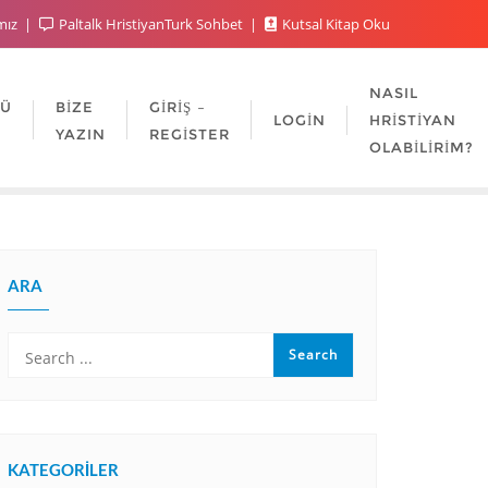
mız
Paltalk HristiyanTurk Sohbet
Kutsal Kitap Oku
NASIL
LÜ
BIZE
GIRIŞ –
LOGIN
HRISTIYAN
YAZIN
REGISTER
OLABILIRIM?
ARA
KATEGORILER