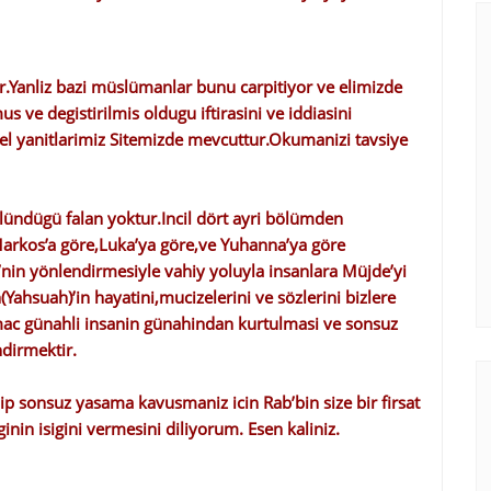
or.Yanliz bazi müslümanlar bunu carpitiyor ve elimizde
s ve degistirilmis oldugu iftirasini ve iddiasini
zel yanitlarimiz Sitemizde mevcuttur.Okumanizi tavsiye
bölündügü falan yoktur.Incil dört ayri bölümden
Markos’a göre,Luka’ya göre,ve Yuhanna’ya göre
nri’nin yönlendirmesiyle vahiy yoluyla insanlara Müjde’yi
h(Yahsuah)’in hayatini,mucizelerini ve sözlerini bizlere
Amac günahli insanin günahindan kurtulmasi ve sonsuz
dirmektir.
edip sonsuz yasama kavusmaniz icin Rab’bin size bir firsat
inin isigini vermesini diliyorum. Esen kaliniz.