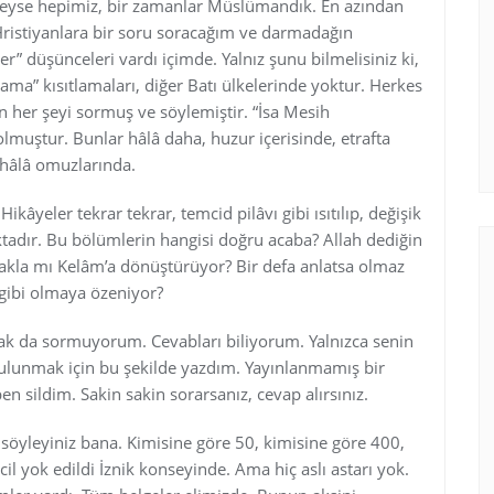
edeyse hepimiz, bir zamanlar Müslümandık. En azından
ristiyanlara bir soru soracağım ve darmadağın
r” düşünceleri vardı içimde. Yalnız şunu bilmelisiniz ki,
lama” kısıtlamaları, diğer Batı ülkelerinde yoktur. Herkes
en her şeyi sormuş ve söylemiştir. “İsa Mesih
lmuştur. Bunlar hâlâ daha, huzur içerisinde, etrafta
 hâlâ omuzlarında.
ikâyeler tekrar tekrar, temcid pilâvı gibi ısıtılıp, değişik
ır. Bu bölümlerin hangisi doğru acaba? Allah dediğin
makla mı Kelâm’a dönüştürüyor? Bir defa anlatsa olmaz
gibi olmaya özeniyor?
rak da sormuyorum. Cevabları biliyorum. Yalnızca senin
 bulunmak için bu şekilde yazdım. Yayınlanmamış bir
en sildim. Sakin sakin sorarsanız, cevap alırsınız.
z söyleyiniz bana. Kimisine göre 50, kimisine göre 400,
il yok edildi İznik konseyinde. Ama hiç aslı astarı yok.