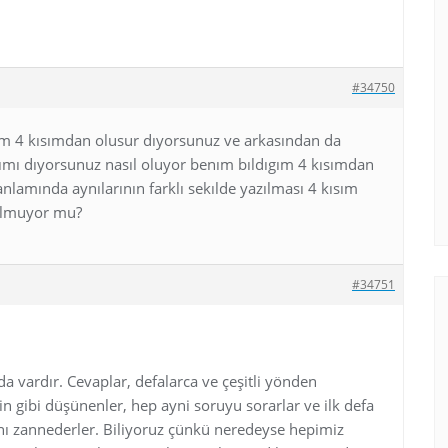
#34750
 4 kısımdan olusur dıyorsunuz ve arkasından da
erımı dıyorsunuz nasıl oluyor benım bıldıgım 4 kısımdan
anlamında aynılarının farklı sekılde yazılması 4 kısım
 olmuyor mu?
#34751
a vardır. Cevaplar, defalarca ve çeşitli yönden
zin gibi düşünenler, hep ayni soruyu sorarlar ve ilk defa
nı zannederler. Biliyoruz çünkü neredeyse hepimiz