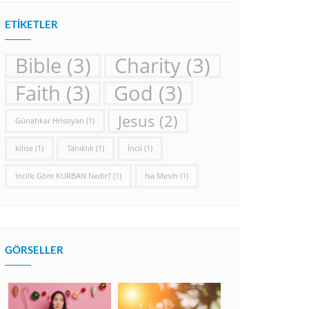
ETIKETLER
Bible
(3)
Charity
(3)
Faith
(3)
God
(3)
Jesus
(2)
Günahkar Hristiyan
(1)
kilise
(1)
Tanıklık
(1)
İncil
(1)
İncil’e Göre KURBAN Nedir?
(1)
İsa Mesih
(1)
GÖRSELLER