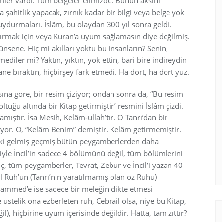
imler vardı. Tüm belgeler elimizde. Bunun aksini
a şahitlik yapacak, zırnık kadar bir bilgi veya belge yok
uydurmaları. İslâm, bu olaydan 300 yıl sonra geldi.
rmak için veya Kuran’a uyum sağlamasın diye değilmiş.
ünsene. Hiç mi akılları yoktu bu insanların? Senin,
er mi? Yaktın, yıktın, yok ettin, bari bire indireydin
tane bıraktın, hiçbirşey fark etmedi. Ha dört, ha dört yüz.
sına göre, bir resim çiziyor; ondan sonra da, “Bu resim
oltuğu altında bir Kitap getirmiştir’ resmini İslâm çizdi.
mıştır. İsa Mesih, Kelâm-ullah’tır. O Tanrı’dan bir
ıyor. O, “Kelâm Benim” demiştir. Kelâm getirmemiştir.
i, (ki gelmiş geçmiş bütün peygamberlerden daha
niyle İncil’in sadece 4 bölümünü değil, tüm bölümlerini
 tüm peygamberler, Tevrat, Zebur ve İncil’i yazan 40
 Ruh’un (Tanrı’nın yaratılmamış olan öz Ruhu)
hammed’e ise sadece bir meleğin dikte etmesi
e üstelik ona ezberleten ruh, Cebrail olsa, niye bu Kitap,
il), hiçbirine uyum içerisinde değildir. Hatta, tam zıttır?