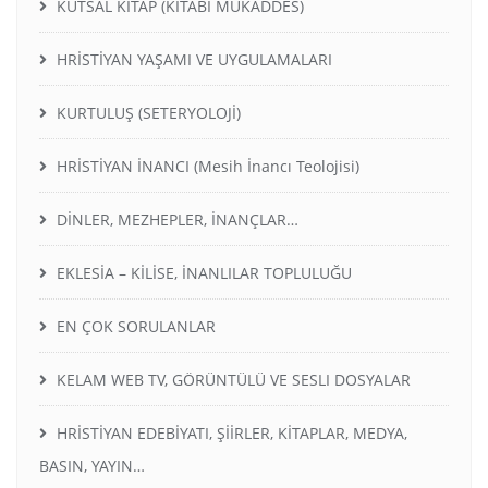
KUTSAL KİTAP (KİTABI MUKADDES)
HRİSTİYAN YAŞAMI VE UYGULAMALARI
KURTULUŞ (SETERYOLOJİ)
HRİSTİYAN İNANCI (Mesih İnancı Teolojisi)
DİNLER, MEZHEPLER, İNANÇLAR…
EKLESİA – KİLİSE, İNANLILAR TOPLULUĞU
EN ÇOK SORULANLAR
KELAM WEB TV, GÖRÜNTÜLÜ VE SESLI DOSYALAR
HRİSTİYAN EDEBİYATI, ŞİİRLER, KİTAPLAR, MEDYA,
BASIN, YAYIN…