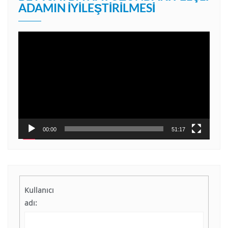
ADAMIN İYILEŞTIRILMESI
Video
oynatıcı
00:00
51:17
Kullanıcı
adı: