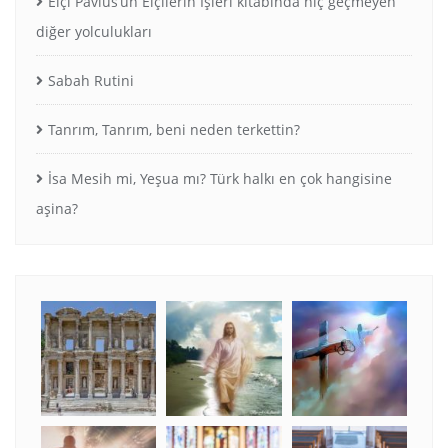
Elçi Pavlus’un Elçilerin İşleri kitabında hiç geçmeyen
diğer yolculukları
Sabah Rutini
Tanrım, Tanrım, beni neden terkettin?
İsa Mesih mi, Yeşua mı? Türk halkı en çok hangisine
aşina?