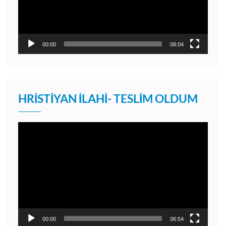
00:00
08:04
HRISTIYAN İLAHI- TESLIM OLDUM
Video
oynatıcı
00:00
06:54