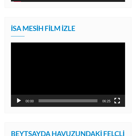
İSA MESIH FILM İZLE
Video
oynatıcı
00:00
06:25
BEYTSAYDA HAVUZUNDAKI FELÇLI