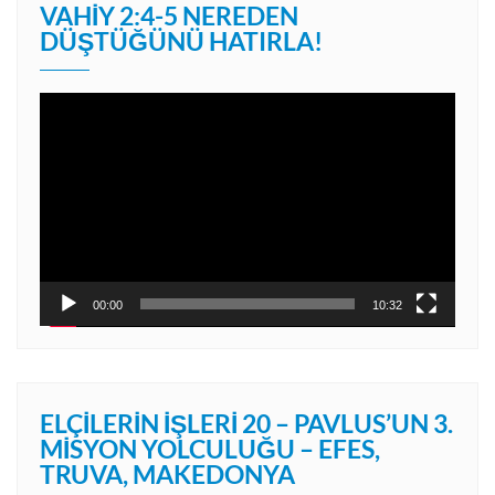
VAHIY 2:4-5 NEREDEN
DÜŞTÜĞÜNÜ HATIRLA!
Video
oynatıcı
00:00
10:32
ELÇILERIN İŞLERI 20 – PAVLUS’UN 3.
MISYON YOLCULUĞU – EFES,
TRUVA, MAKEDONYA