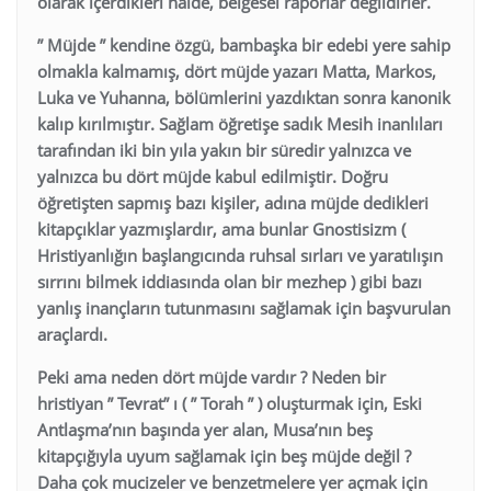
olarak içerdikleri halde, belgesel raporlar değildirler.
” Müjde ” kendine özgü, bambaşka bir edebi yere sahip
olmakla kalmamış, dört müjde yazarı Matta, Markos,
Luka ve Yuhanna, bölümlerini yazdıktan sonra kanonik
kalıp kırılmıştır. Sağlam öğretişe sadık Mesih inanlıları
tarafından iki bin yıla yakın bir süredir yalnızca ve
yalnızca bu dört müjde kabul edilmiştir. Doğru
öğretişten sapmış bazı kişiler, adına müjde dedikleri
kitapçıklar yazmışlardır, ama bunlar Gnostisizm (
Hristiyanlığın başlangıcında ruhsal sırları ve yaratılışın
sırrını bilmek iddiasında olan bir mezhep ) gibi bazı
yanlış inançların tutunmasını sağlamak için başvurulan
araçlardı.
Peki ama neden dört müjde vardır ? Neden bir
hristiyan ” Tevrat” ı ( ” Torah ” ) oluşturmak için, Eski
Antlaşma’nın başında yer alan, Musa’nın beş
kitapçığıyla uyum sağlamak için beş müjde değil ?
Daha çok mucizeler ve benzetmelere yer açmak için