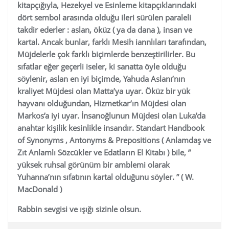
kitapçığıyla, Hezekyel ve Esinleme kitapçıklarındaki
dört sembol arasında olduğu ileri sürülen paraleli
takdir ederler : aslan, öküz ( ya da dana ), insan ve
kartal. Ancak bunlar, farklı Mesih iannlıları tarafından,
Müjdelerle çok farklı biçimlerde benzeştirilirler. Bu
sıfatlar eğer geçerli iseler, ki sanatta öyle olduğu
söylenir, aslan en iyi biçimde, Yahuda Aslanı’nın
kraliyet Müjdesi olan Matta’ya uyar. Öküz bir yük
hayvanı olduğundan, Hizmetkar’ın Müjdesi olan
Markos’a iyi uyar. İnsanoğlunun Müjdesi olan Luka’da
anahtar kişilik kesinlikle insandır. Standart Handbook
of Synonyms , Antonyms & Prepositions ( Anlamdaş ve
Zıt Anlamlı Sözcükler ve Edatların El Kitabı ) bile, ”
yüksek ruhsal görünüm bir amblemi olarak
Yuhanna’nın sıfatının kartal olduğunu söyler. ” ( W.
MacDonald )
Rabbin sevgisi ve ışığı sizinle olsun.