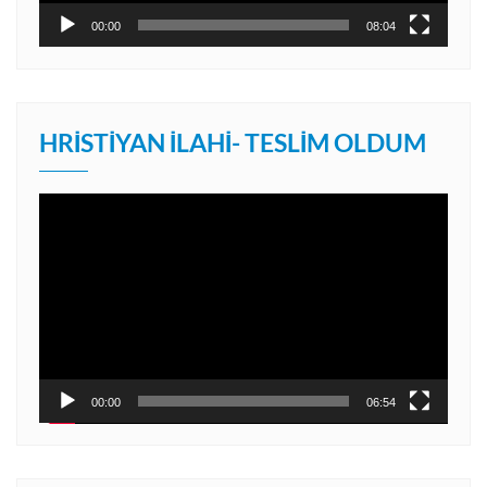
00:00
08:04
HRISTIYAN İLAHI- TESLIM OLDUM
Video
oynatıcı
00:00
06:54