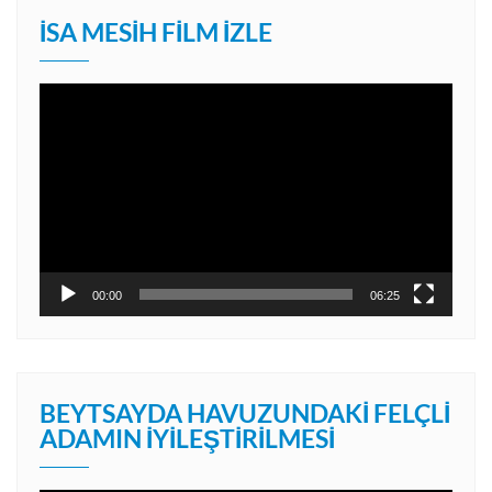
İSA MESIH FILM İZLE
Video
oynatıcı
00:00
06:25
BEYTSAYDA HAVUZUNDAKI FELÇLI
ADAMIN İYILEŞTIRILMESI