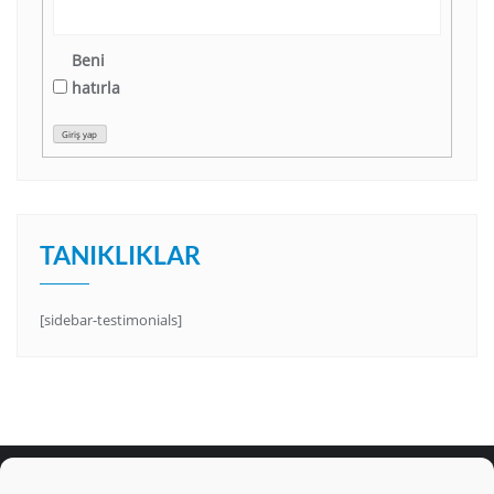
Beni
hatırla
Giriş yap
TANIKLIKLAR
[sidebar-testimonials]