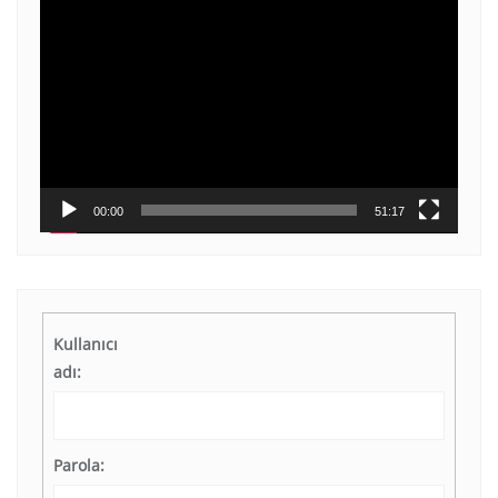
Video
oynatıcı
00:00
51:17
Kullanıcı
adı:
Parola: