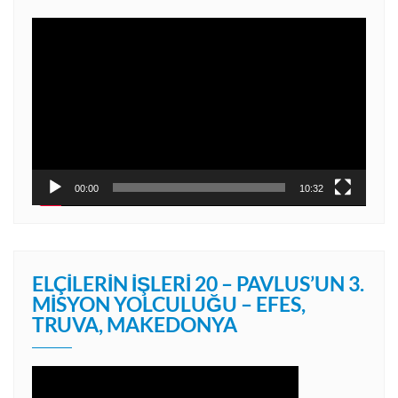
Video
oynatıcı
00:00
10:32
ELÇILERIN İŞLERI 20 – PAVLUS’UN 3.
MISYON YOLCULUĞU – EFES,
TRUVA, MAKEDONYA