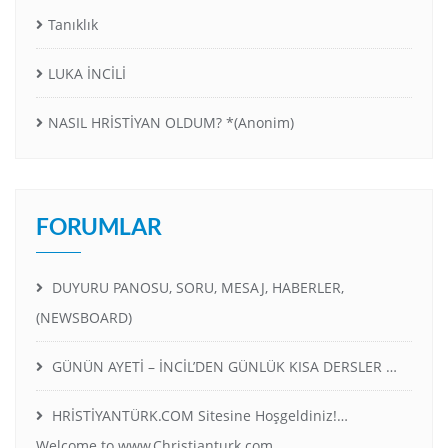
Tanıklık
LUKA İNCİLİ
NASIL HRİSTİYAN OLDUM? *(Anonim)
FORUMLAR
DUYURU PANOSU, SORU, MESAJ, HABERLER,
(NEWSBOARD)
GÜNÜN AYETİ – İNCİL’DEN GÜNLÜK KISA DERSLER …
HRİSTİYANTÜRK.COM Sitesine Hoşgeldiniz!…
Welcome to www.Christianturk.com