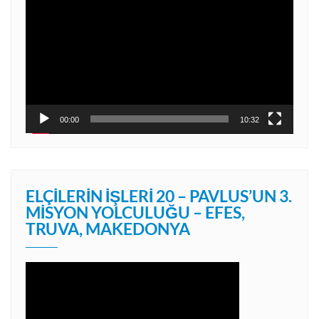
oynatıcı
00:00
10:32
ELÇILERIN İŞLERI 20 – PAVLUS’UN 3.
MISYON YOLCULUĞU – EFES,
TRUVA, MAKEDONYA