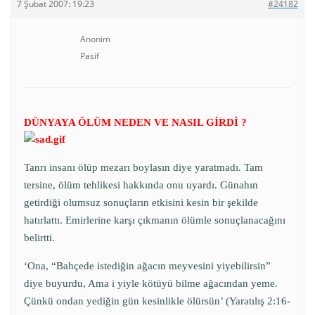
7 Şubat 2007: 19:23
#24182
Anonim
Pasif
D
ÜNYAYA ÖLÜM NEDEN VE NASIL GİRDİ ?
Tanrı insanı ölüp mezarı boylasın diye yaratmadı. Tam
tersine, ölüm tehlikesi hakkında onu uyardı. Günahın
getirdiği olumsuz sonuçların etkisini kesin bir şekilde
hatırlattı. Emirlerine karşı çıkmanın ölümle sonuçlanacağını
belirtti.
‘Ona, “Bahçede istediğin ağacın meyvesini yiyebilirsin”
diye buyurdu, Ama i yiyle kötüyü bilme ağacından yeme.
Çünkü ondan yediğin gün kesinlikle ölürsün’ (Yaratılış 2:16-