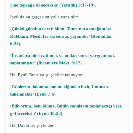
yine toprağa döneceksin’ (Yaratılış 3:17-19).
İncil’de bu gerçek şu yolla yansıtılır:
‘Çünkü günahın ücreti ölüm, Tanrı`nın armağanı ise
Rabbimiz Mesih İsa`da sonsuz yaşamdır’ (Romalılar
6:23).
‘İnsanlara bir kez ölmek ve ondan sonra yargılanmak
saptanmıştır’ (İbranilere Mekt. 9:27).
Hz. Eyub Tanrı’ya şu şekilde tapınıyor:
‘Günlerim dokumacının mekiğinden hızlı, Umutsuz
tükenmekte’ (Eyub 7:6)
‘Biliyorum, beni ölüme, Bütün canlıların toplanacağı yere
götüreceksin’ (Eyub 30:23).
Hz. Davut ise şöyle der: