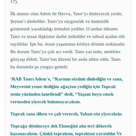
17).
İlk atamız olan Adem ile Havva, Tanrı’yı dinleyecek yerde,
Şeytan’ı dinlediler. Tanrı’ya saygısızlık ve itaatsizlik
göstererek yasakladığı üründen yediler. O andan itibaren
Tanrı ve insan ilişkisine darbe indirdiler ve ruhsal açıdan ölü
sayıldılar. İşte bu, insan yaşamının kötüye dönüm noktasıdır.
Bu durum Tanrı’ya çok acı verdi. Tanrı yas tuttu, melekler
gözyaşı döktü. Tanrı’nın düzeni bir anda altüst oldu. Tanrı
bu durumda şu yargıyı getirdi:
‘RAB Tanrı Adem`e, “Karının sözünü dinlediğin ve sana,
Meyvesini yeme dediğim ağaçtan yediğin için Toprak
senin yüzünden lanetlendi” dedi, “Yaşam boyu emek
vermeden yiyecek bulamayacaksın.
Toprak sana diken ve çalı verecek, Yaban otu yiyeceksin.
Toprağa dönünceye dek Ekmeğini alın teri dökerek
kazanacaksın. Çünkü topraksın, topraktan yaratıldın Ve