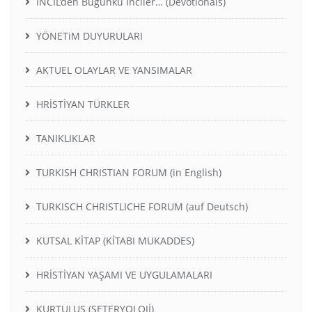
İNCİL’den Bugünkü İnciler… (Devotionals)
YÖNETiM DUYURULARI
AKTUEL OLAYLAR VE YANSIMALAR
HRİSTİYAN TÜRKLER
TANIKLIKLAR
TURKISH CHRISTIAN FORUM (in English)
TURKISCH CHRISTLICHE FORUM (auf Deutsch)
KUTSAL KİTAP (KİTABI MUKADDES)
HRİSTİYAN YAŞAMI VE UYGULAMALARI
KURTULUŞ (SETERYOLOJİ)