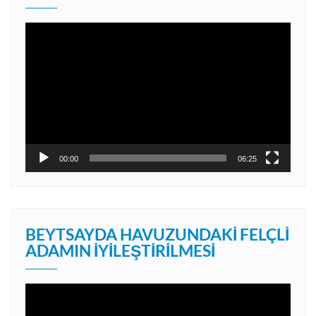
Video
oynatıcı
00:00
06:25
BEYTSAYDA HAVUZUNDAKI FELÇLI
ADAMIN İYILEŞTIRILMESI
Video
oynatıcı