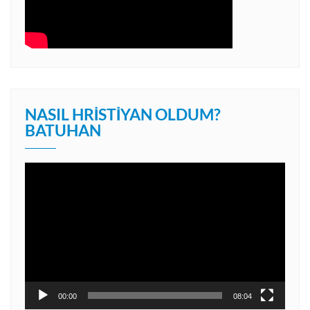
NASIL HRISTIYAN OLDUM?
BATUHAN
Video
oynatıcı
00:00
08:04