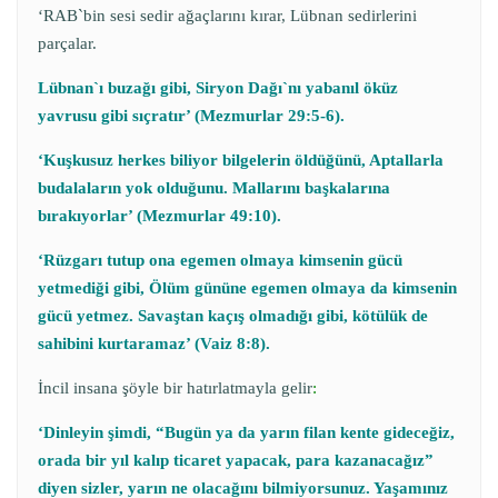
‘RAB`bin sesi sedir ağaçlarını kırar, Lübnan sedirlerini
parçalar.
Lübnan`ı buzağı gibi, Siryon Dağı`nı yabanıl öküz
yavrusu gibi sıçratır’ (Mezmurlar 29:5-6).
‘Kuşkusuz herkes biliyor bilgelerin öldüğünü, Aptallarla
budalaların yok olduğunu. Mallarını başkalarına
bırakıyorlar’ (Mezmurlar 49:10).
‘
Rüzgarı tutup ona egemen olmaya kimsenin gücü
yetmediği gibi, Ölüm gününe egemen olmaya da kimsenin
gücü yetmez. Savaştan kaçış olmadığı gibi, kötülük de
sahibini kurtaramaz’ (Vaiz 8:8).
İncil insana şöyle bir hatırlatmayla gelir
:
‘Dinleyin şimdi, “Bugün ya da yarın filan kente gideceğiz,
orada bir yıl kalıp ticaret yapacak, para kazanacağız”
diyen sizler, yarın ne olacağını bilmiyorsunuz. Yaşamınız