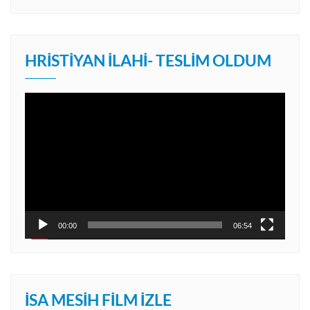
HRISTIYAN İLAHI- TESLIM OLDUM
Video
oynatıcı
00:00
06:54
İSA MESIH FILM İZLE