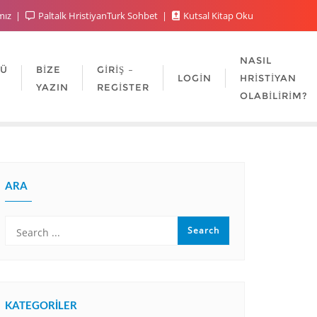
mız
Paltalk HristiyanTurk Sohbet
Kutsal Kitap Oku
NASIL
LÜ
BIZE
GIRIŞ –
LOGIN
HRISTIYAN
YAZIN
REGISTER
OLABILIRIM?
ARA
KATEGORILER