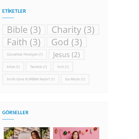
ETIKETLER
Bible
(3)
Charity
(3)
Faith
(3)
God
(3)
Jesus
(2)
Günahkar Hristiyan
(1)
kilise
(1)
Tanıklık
(1)
İncil
(1)
İncil’e Göre KURBAN Nedir?
(1)
İsa Mesih
(1)
GÖRSELLER