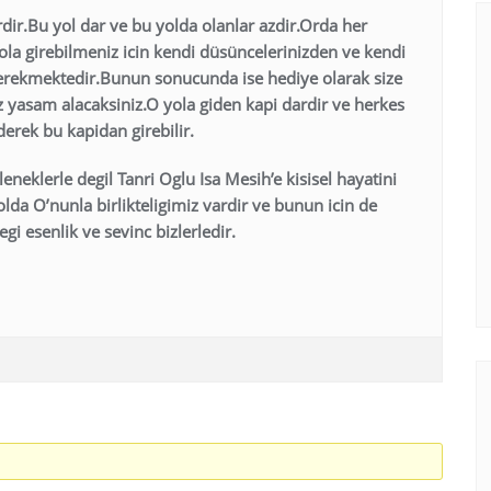
dir.Bu yol dar ve bu yolda olanlar azdir.Orda her
ola girebilmeniz icin kendi düsüncelerinizden ve kendi
erekmektedir.Bunun sonucunda ise hediye olarak size
yasam alacaksiniz.O yola giden kapi dardir ve herkes
erek bu kapidan girebilir.
leneklerle degil Tanri Oglu Isa Mesih’e kisisel hayatini
olda O’nunla birlikteligimiz vardir ve bunun icin de
egi esenlik ve sevinc bizlerledir.