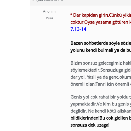
Anonim
” Dar kapidan girin.Cünkü yiki
Pasif
coktur.Oysa yasama götüren ka
7,13-14
Bazen sohbetlerde söyle sözle
yolunu kendi bulmali ya da bu
Bizim sonsuz gelecegimiz hakk
söylemektedir.Sonsuzluga giden
dar yol. Yasli ya da genc,ok
önemli olan!Tanri icin önemli 
Genis yol cok rahat bir yoldu
yapmaktadir.Ve kim bu genis 
degildir. Ne kendi kötü aliska
bildiklerinden!Bu cok gidilen 
sonsuza dek uzaga!