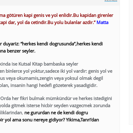
ma götüren kapi genis ve yol enlidir.Bu kapidan girenler
pi dar, yol da cetindir.Bu yolu bulanlar azdir.”
Matta
r duyariz: “herkes kendi dogrusunda”,herkes kendi
na benzer seyler.
inda ise Kutsal Kitap bambaska seyler
 binlerce yol yoktur,sadece iki yol vardir: genis yol ve
umus veya okumamis,zengin veya yoksul olmak degil
olan, insanin hangi hedefi gözeterek yasadigidir.
r;Orda her fikri bulmak mümkündür ve herkes istedigini
yolda gitmek isterse hicbir seyden vazgecmek zorunda
nliklarindan
,
ne gururdan ne de kendi dogru
bir yol ama sonu nereye gidiyor? Yikima,Tanri’dan