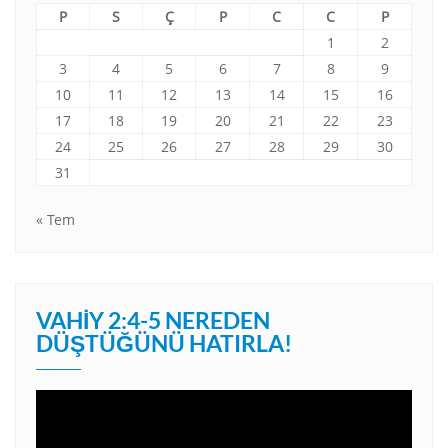
P
S
Ç
P
C
C
P
1
2
3
4
5
6
7
8
9
10
11
12
13
14
15
16
17
18
19
20
21
22
23
24
25
26
27
28
29
30
31
« Tem
VAHIY 2:4-5 NEREDEN
DÜŞTÜĞÜNÜ HATIRLA!
Video
oynatıcı