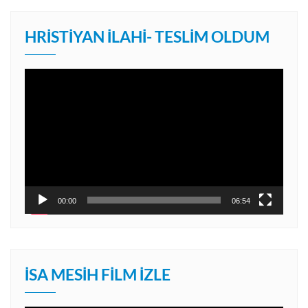
HRISTIYAN İLAHI- TESLIM OLDUM
Video
oynatıcı
00:00
06:54
İSA MESIH FILM İZLE