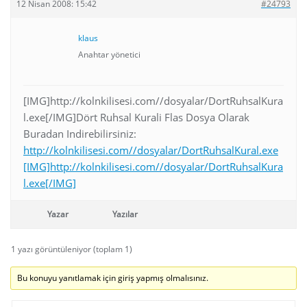
12 Nisan 2008: 15:42
#24793
klaus
Anahtar yönetici
[IMG]http://kolnkilisesi.com//dosyalar/DortRuhsalKura
l.exe[/IMG]Dört Ruhsal Kurali Flas Dosya Olarak
Buradan Indirebilirsiniz:
http://kolnkilisesi.com//dosyalar/DortRuhsalKural.exe
[IMG]http://kolnkilisesi.com//dosyalar/DortRuhsalKura
l.exe[/IMG]
Yazar
Yazılar
1 yazı görüntüleniyor (toplam 1)
Bu konuyu yanıtlamak için giriş yapmış olmalısınız.