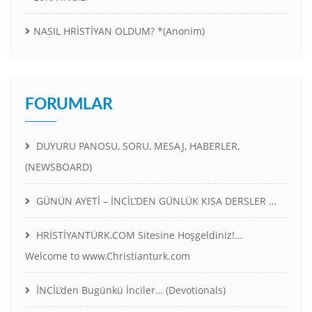
NASIL HRİSTİYAN OLDUM? *(Anonim)
FORUMLAR
DUYURU PANOSU, SORU, MESAJ, HABERLER,
(NEWSBOARD)
GÜNÜN AYETİ – İNCİL’DEN GÜNLÜK KISA DERSLER …
HRİSTİYANTÜRK.COM Sitesine Hoşgeldiniz!…
Welcome to www.Christianturk.com
İNCİL’den Bugünkü İnciler… (Devotionals)