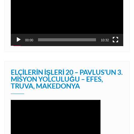
00:00
10:32
ELÇILERIN İŞLERI 20 – PAVLUS’UN 3.
MISYON YOLCULUĞU – EFES,
TRUVA, MAKEDONYA