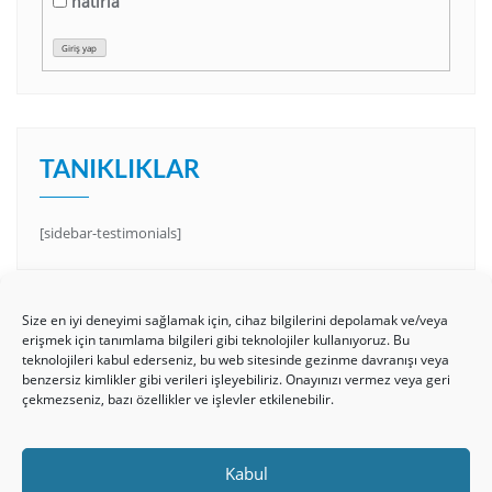
hatırla
Giriş yap
TANIKLIKLAR
[sidebar-testimonials]
Size en iyi deneyimi sağlamak için, cihaz bilgilerini depolamak ve/veya
erişmek için tanımlama bilgileri gibi teknolojiler kullanıyoruz. Bu
teknolojileri kabul ederseniz, bu web sitesinde gezinme davranışı veya
benzersiz kimlikler gibi verileri işleyebiliriz. Onayınızı vermez veya geri
çekmezseniz, bazı özellikler ve işlevler etkilenebilir.
HAKKIMIZDA
Üyelik Kuralları
Bize Yazın
Kabul
Gizlilik Politikamız
İncil’den Dersler
Makaleler