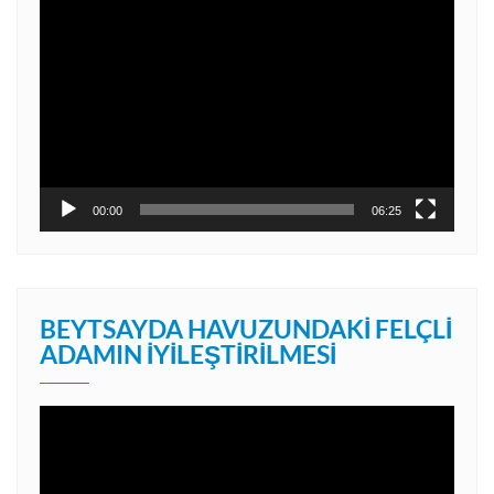
Video
oynatıcı
00:00
06:25
BEYTSAYDA HAVUZUNDAKI FELÇLI
ADAMIN İYILEŞTIRILMESI
Video
oynatıcı