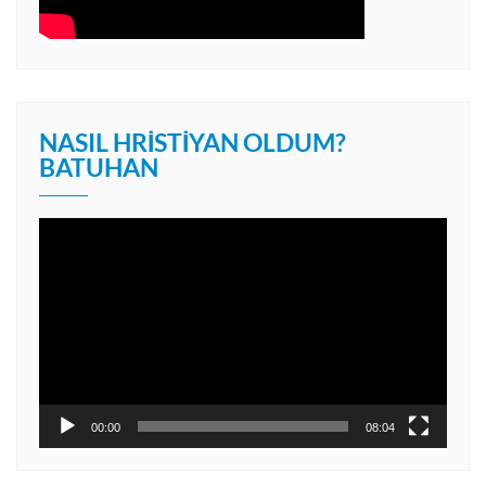
NASIL HRISTIYAN OLDUM?
BATUHAN
Video
oynatıcı
00:00
08:04