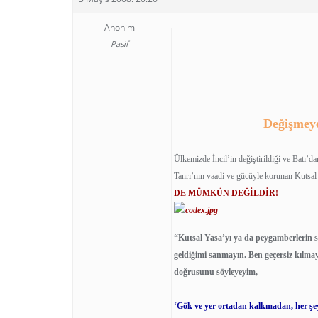
Anonim
Pasif
Değişmeye
Ülkemizde İncil’in değiştirildiği ve Batı’d
Tanrı’nın vaadi ve gücüyle korunan Kutsa
DE MÜMKÜN DEĞİLDİR!
“Kutsal Yasa’yı ya da peygamberlerin sö
geldiğimi sanmayın. Ben geçersiz kılma
doğrusunu söyleyeyim,
‘Gök ve yer ortadan kalkmadan, her şe