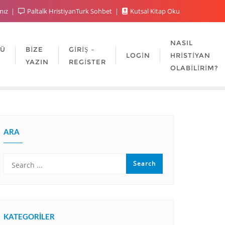
mız
Paltalk HristiyanTurk Sohbet
Kutsal Kitap Oku
NASIL
LÜ
BIZE
GIRIŞ –
LOGIN
HRISTIYAN
YAZIN
REGISTER
OLABILIRIM?
ARA
KATEGORILER