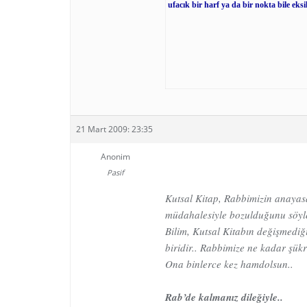
ufacık bir harf ya da bir nokta bile ek
21 Mart 2009: 23:35
Anonim
Pasif
Kutsal Kitap, Rabbimizin anayasas
müdahalesiyle bozulduğunu söylem
Bilim, Kutsal Kitabın değişmediğ
biridir.. Rabbimize ne kadar şükr
Ona binlerce kez hamdolsun..
Rab’de kalmanız dileğiyle..