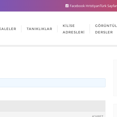
Facebook HristiyanTürk Sayfa
KILISE
GÖRÜNTÜ
KALELER
TANIKLIKLAR
ADRESLERI
DERSLER
#24957