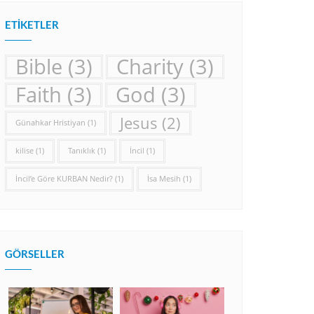
ETIKETLER
Bible
(3)
Charity
(3)
Faith
(3)
God
(3)
Jesus
(2)
Günahkar Hristiyan
(1)
kilise
(1)
Tanıklık
(1)
İncil
(1)
İncil’e Göre KURBAN Nedir?
(1)
İsa Mesih
(1)
GÖRSELLER