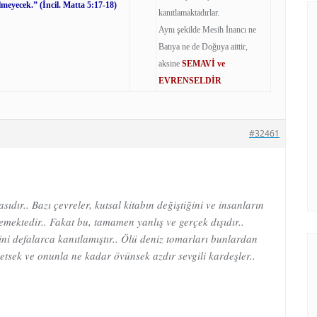
silmeyecek.”
(İncil. Matta 5:17-18)
kanıtlamaktadırlar.
Aynı şekilde Mesih İnancı ne
Batıya ne de Doğuya aittir,
aksine
SEMAVİ ve
EVRENSELDİR
#32461
ıdır.. Bazı çevreler, kutsal kitabın değiştiğini ve insanların
ektedir.. Fakat bu, tamamen yanlış ve gerçek dışıdır..
ini defalarca kanıtlamıştır.. Ölü deniz tomarları bunlardan
etsek ve onunla ne kadar övünsek azdır sevgili kardeşler..