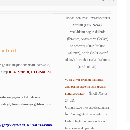
Tevrat, Zebur ve Peygamberlerin
Yazıları
(Luk.24:44),
yazıldıkları özgün dillerde
(İbranice, Aramice ve Grekçe)
ne geçersiz kılınır (hükmü
n İncil
kalkmaz), ne de eksilir (tahrif
olmaz). İncil de ortadan kalkmaz
an geldiği düşünülmektedir. Ne var ki,
(nesih olmaz):
l Kitap
DEĞİŞMEDİ, DEĞİŞMESİ
“
Gök ve yer ortadan kalkacak,
ama benim sözlerim asla ortadan
(İncil. Matta
kalkmayacaktır .”
zlerini geçersiz kılmak için
24:35).
ya değil, tamamlamaya geldim. Size
Günümüzde mevcut elyazmaları,
İncil’in değiştirilmeden elimize
kadar ulaştığını tereddüde yer
y gerçekleşmeden, Kutsal Yasa’dan
bırakmayacak şekilde