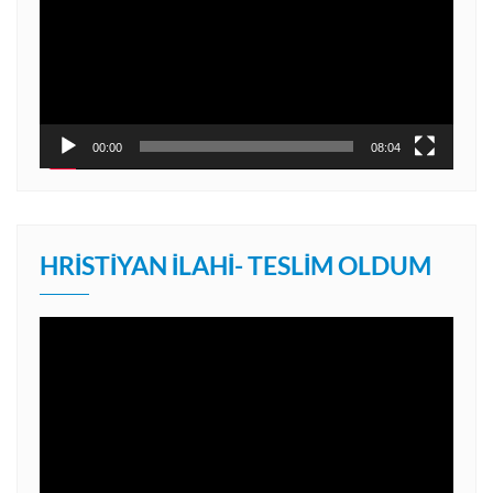
00:00
08:04
HRISTIYAN İLAHI- TESLIM OLDUM
Video
oynatıcı