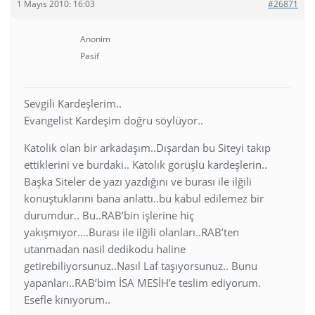
1 Mayıs 2010: 16:03
#26871
Anonim
Pasif
Sevgili Kardeşlerim..
Evangelist Kardeşim doğru söylüyor..
Katolik olan bir arkadaşım..Dışardan bu Siteyi takıp
ettiklerini ve burdaki.. Katolık görüşlü kardeşlerin..
Başka Siteler de yazı yazdığını ve burası ile ilğili
konuştuklarını bana anlattı..bu kabul edilemez bir
durumdur.. Bu..RAB’bin işlerine hiç
yakışmıyor….Burası ile ilğili olanları..RAB’ten
utanmadan nasil dedikodu haline
getirebiliyorsunuz..Nasıl Laf taşıyorsunuz.. Bunu
yapanları..RAB’bim İSA MESİH’e teslim ediyorum.
Esefle kınıyorum..