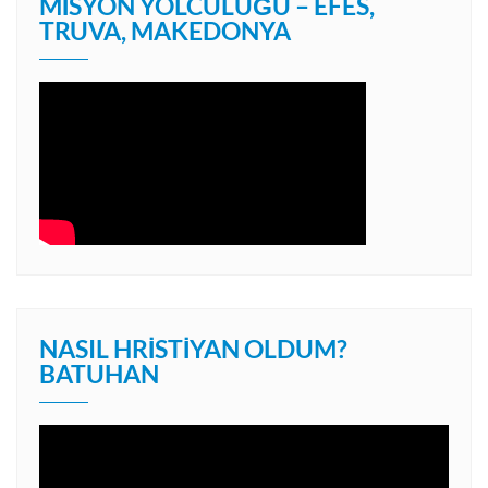
MISYON YOLCULUĞU – EFES,
TRUVA, MAKEDONYA
NASIL HRISTIYAN OLDUM?
BATUHAN
Video
oynatıcı