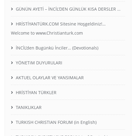
GÜNÜN AYETİ – İNCİL’DEN GÜNLÜK KISA DERSLER …
HRİSTİYANTÜRK.COM Sitesine Hoşgeldiniz!…
Welcome to www.Christianturk.com
İNCİL’den Bugünkü İnciler… (Devotionals)
YÖNETiM DUYURULARI
AKTUEL OLAYLAR VE YANSIMALAR
HRİSTİYAN TÜRKLER
TANIKLIKLAR
TURKISH CHRISTIAN FORUM (in English)