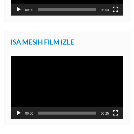
00:00
06:54
İSA MESIH FILM İZLE
Video
oynatıcı
00:00
06:25