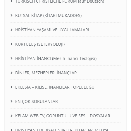
TURKISCH CHRISTLICHE FORUM (auf Deutsch)
KUTSAL KİTAP (KİTABI MUKADDES)
HRİSTİYAN YAŞAMI VE UYGULAMALARI
KURTULUŞ (SETERYOLOJİ)
HRİSTİYAN İNANCI (Mesih İnancı Teolojisi)
DİNLER, MEZHEPLER, İNANÇLAR…
EKLESİA – KİLİSE, İNANLILAR TOPLULUĞU
EN ÇOK SORULANLAR
KELAM WEB TV, GÖRÜNTÜLÜ VE SESLI DOSYALAR
HRİSTİYAN EDEBİYATI, ŞİİRLER, KİTAPLAR, MEDYA,