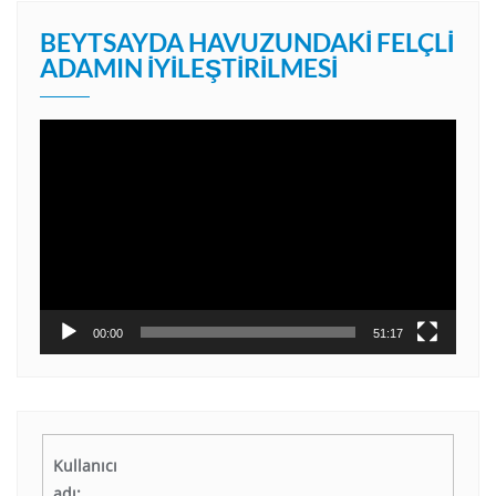
BEYTSAYDA HAVUZUNDAKI FELÇLI
ADAMIN İYILEŞTIRILMESI
Video
oynatıcı
00:00
51:17
Kullanıcı
adı: