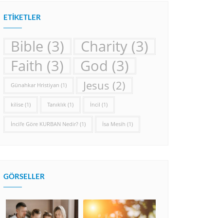
ETIKETLER
Bible
(3)
Charity
(3)
Faith
(3)
God
(3)
Jesus
(2)
Günahkar Hristiyan
(1)
kilise
(1)
Tanıklık
(1)
İncil
(1)
İncil’e Göre KURBAN Nedir?
(1)
İsa Mesih
(1)
GÖRSELLER