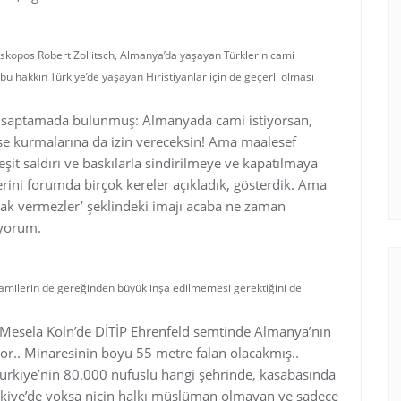
iskopos Robert Zollitsch, Almanya’da yaşayan Türklerin cami
bu hakkın Türkiye’de yaşayan Hıristiyanlar için de geçerli olması
ir saptamada bulunmuş: Almanyada cami istiyorsan,
lise kurmalarına da izin vereceksin! Ama maalesef
çeşit saldırı ve baskılarla sindirilmeye ve kapatılmaya
rini forumda birçok kereler açıkladık, gösterdik. Ama
, hak vermezler’ şeklindeki imajı acaba ne zaman
iyorum.
 camilerin de gereğinden büyük inşa edilmemesi gerektiğini de
Mesela Köln’de DİTİP Ehrenfeld semtinde Almanya’nın
or.. Minaresinin boyu 55 metre falan olacakmış..
Türkiye’nin 80.000 nüfuslu hangi şehrinde, kasabasında
rkiye’de yoksa niçin halkı müslüman olmayan ve sadece