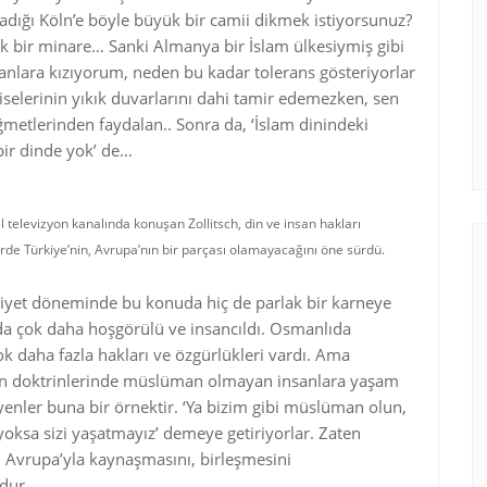
ığı Köln’e böyle büyük bir camii dikmek istiyorsunuz?
k bir minare… Sanki Almanya bir İslam ülkesiymiş gibi
nlara kızıyorum, neden bu kadar tolerans gösteriyorlar
kiliselerinin yıkık duvarlarını dahi tamir edemezken, sen
iğmetlerinden faydalan.. Sonra da, ‘İslam dinindeki
bir dinde yok’ de…
l televizyon kanalında konuşan Zollitsch, din ve insan hakları
e Türkiye’nin, Avrupa’nın bir parçası olamayacağını öne sürdü.
yet döneminde bu konuda hiç de parlak bir karneye
da çok daha hoşgörülü ve insancıldı. Osmanlıda
k daha fazla hakları ve özgürlükleri vardı. Ama
arın doktrinlerinde müslüman olmayan insanlara yaşam
diyenler buna bir örnektir. ‘Ya bizim gibi müslüman olun,
yoksa sizi yaşatmayız’ demeye getiriyorlar. Zaten
in Avrupa’yla kaynaşmasını, birleşmesini
dur.