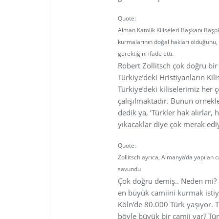
Quote:
Alman Katolik Kiliseleri Başkanı Başp
kurmalarının doğal hakları olduğunu, 
gerektiğini ifade etti.
Robert Zollitsch çok doğru b
Türkiye’deki Hristiyanların Ki
Türkiye’deki kiliselerimiz her 
çalışılmaktadır. Bunun örnekle
dedik ya, ‘Türkler hak alırlar
yıkacaklar diye çok merak ed
Quote:
Zollitsch ayrıca, Almanya’da yapılan
savundu
Çok doğru demiş.. Neden mi? 
en büyük camiini kurmak istiy
Köln’de 80.000 Türk yaşıyor. 
böyle büyük bir camii var? Tü