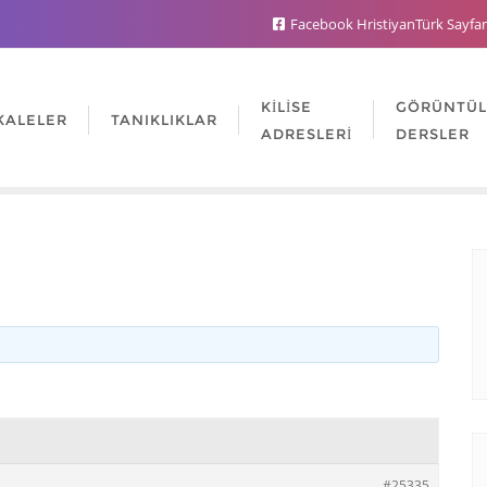
Facebook HristiyanTürk Sayfa
KILISE
GÖRÜNTÜ
KALELER
TANIKLIKLAR
ADRESLERI
DERSLER
#25335