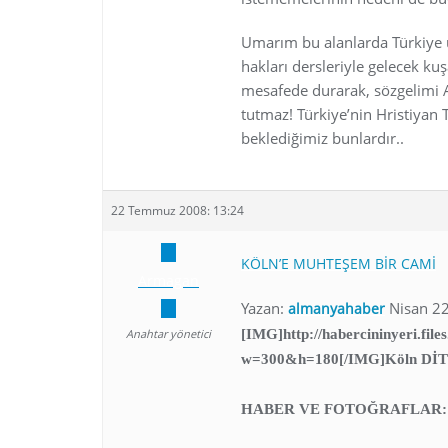
Umarım bu alanlarda Türkiye 
hakları dersleriyle gelecek kuş
mesafede durarak, sözgelimi Al
tutmaz! Türkiye’nin Hristiyan
beklediğimiz bunlardır..
22 Temmuz 2008: 13:24
KÖLN’E MUHTEŞEM BİR CAMİ
Armagan
Yazan:
Nisan 22
almanyahaber
Anahtar yönetici
[IMG]http://habercininyeri.fil
w=300&h=180[/IMG]Köln DİTİB
HABER VE FOTOĞRAFLAR: