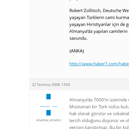
Robert Zollitsch, Deutsche We
yaşayan Türklerin cami kurmal
yaşayan Hıristiyanlar için de ge
Almanya’da yapılan camilerin
savundu.
(ANKA)
http://www.haber7.com/habe
22 Temmuz 2008: 13:02
Almanya’da 7000’in üzerinde 
Armagan
Müslüman bir Türk nüfus bulun
hak olarak görülür ve sokakta
tercih olduğunu düşünür ve ol
Anahtar yönetici
gerisini karıştırmaz. Bu bir kü