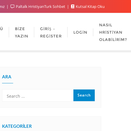
mız
Paltalk HristiyanTurk Sohbet
Kutsal Kitap Oku
NASIL
LÜ
BIZE
GIRIŞ –
LOGIN
HRISTIYAN
YAZIN
REGISTER
OLABILIRIM?
ARA
KATEGORILER