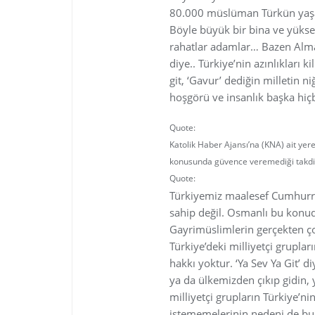
80.000 müslüman Türkün yaşad
Böyle büyük bir bina ve yükse
rahatlar adamlar… Bazen Alma
diye.. Türkiye’nin azınlıkları 
git, ‘Gavur’ dediğin milletin n
hoşgörü ve insanlık başka hiç
Quote:
Katolik Haber Ajansı’na (KNA) ait yere
konusunda güvence veremediği takdird
Quote:
Türkiyemiz maalesef Cumhurri
sahip değil. Osmanlı bu konu
Gayrimüslimlerin gerçekten ço
Türkiye’deki milliyetçi grupl
hakkı yoktur. ‘Ya Sev Ya Git’ 
ya da ülkemizden çıkıp gidin, 
milliyetçi grupların Türkiye’n
istememelerinin nedeni de bu