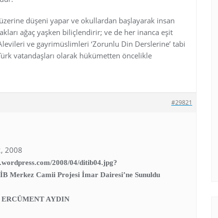
üzerine düşeni yapar ve okullardan başlayarak insan
akları ağaç yaşken biliçlendirir; ve de her inanca eşit
evileri ve gayrimüslimleri ‘Zorunlu Din Derslerine’ tabi
 Türk vatandaşları olarak hükümetten öncelikle
#29821
, 2008
es.wordpress.com/2008/04/ditib04.jpg?
 Merkez Camii Projesi İmar Dairesi’ne Sunuldu
 ERCÜMENT AYDIN