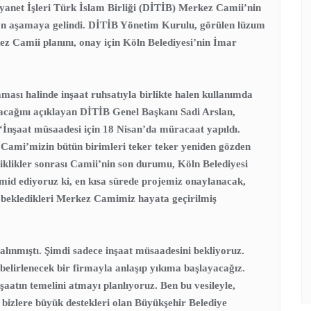
yanet İşleri Türk İslam Birliği (DİTİB) Merkez Camii’nin
 son aşamaya gelindi. DİTİB Yönetim Kurulu, görülen lüzum
ez Camii planını, onay için Köln Belediyesi’nin İmar
ması halinde inşaat ruhsatıyla birlikte halen kullanımda
acağını açıklayan DİTİB Genel Başkanı Sadi Arslan,
i: “İnşaat müsaadesi için 18 Nisan’da müracaat yapıldı.
Cami’mizin bütün birimleri teker teker yeniden gözden
işiklikler sonrası Camii’nin son durumu, Köln Belediyesi
mid ediyoruz ki, en kısa sürede projemiz onaylanacak,
 bekledikleri Merkez Camimiz hayata geçirilmiş
lınmıştı. Şimdi sadece inşaat müsaadesini bekliyoruz.
belirlenecek bir firmayla anlaşıp yıkıma başlayacağız.
şaatın temelini atmayı planlıyoruz. Ben bu vesileyle,
bizlere büyük destekleri olan Büyükşehir Belediye