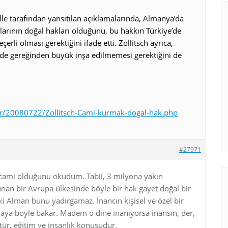
lle tarafından yansıtılan açıklamalarında, Almanya’da
arının doğal hakları olduğunu, bu hakkın Türkiye’de
çerli olması gerektiğini ifade etti. Zollitsch ayrıca,
 de gereğinden büyük inşa edilmemesi gerektiğini de
r/20080722/Zollitsch-Cami-kurmak-dogal-hak.php
#27971
cami olduğunu okudum. Tabii, 3 milyona yakın
an bir Avrupa ülkesinde böyle bir hak gayet doğal bir
ki Alman bunu yadırgamaz. İnancın kişisel ve özel bir
aya böyle bakar. Madem o dine inanıyorsa inansın, der,
ltür, eğitim ve insanlık konusudur.