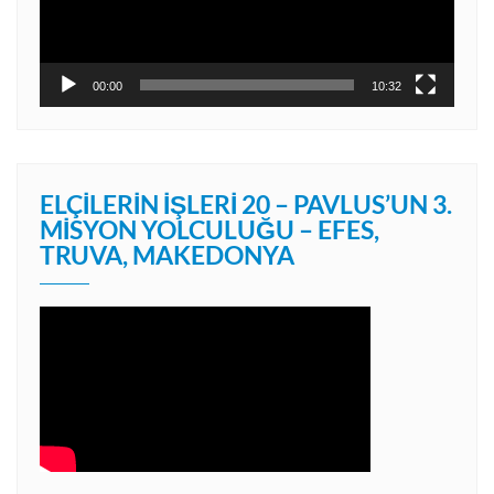
00:00
10:32
ELÇILERIN İŞLERI 20 – PAVLUS’UN 3.
MISYON YOLCULUĞU – EFES,
TRUVA, MAKEDONYA