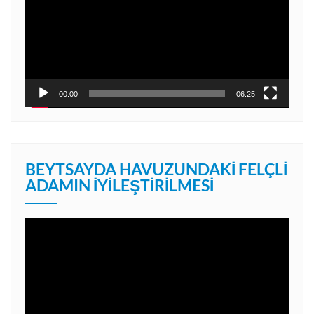
00:00
06:25
BEYTSAYDA HAVUZUNDAKI FELÇLI
ADAMIN İYILEŞTIRILMESI
Video
oynatıcı