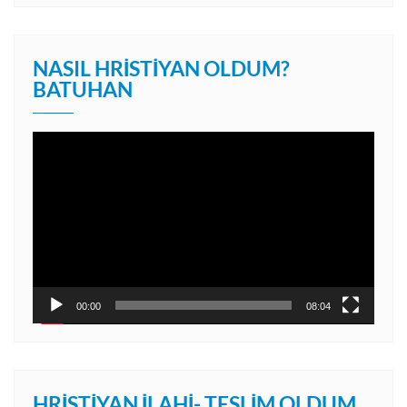
NASIL HRISTIYAN OLDUM?
BATUHAN
Video
oynatıcı
00:00
08:04
HRISTIYAN İLAHI- TESLIM OLDUM