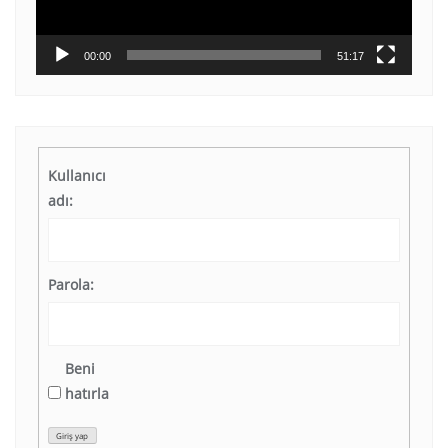
00:00
51:17
Kullanıcı
adı:
Parola:
Beni
hatırla
Giriş yap