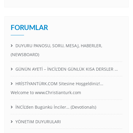
FORUMLAR
DUYURU PANOSU, SORU, MESAJ, HABERLER,
(NEWSBOARD)
GÜNÜN AYETİ – İNCİL’DEN GÜNLÜK KISA DERSLER …
HRİSTİYANTÜRK.COM Sitesine Hoşgeldiniz!…
Welcome to www.Christianturk.com
İNCİL’den Bugünkü İnciler… (Devotionals)
YÖNETiM DUYURULARI