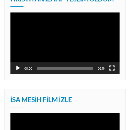
Video
oynatıcı
00:00
06:54
İSA MESIH FILM İZLE
Video
oynatıcı