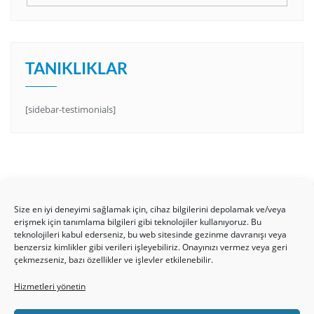
TANIKLIKLAR
[sidebar-testimonials]
Size en iyi deneyimi sağlamak için, cihaz bilgilerini depolamak ve/veya
erişmek için tanımlama bilgileri gibi teknolojiler kullanıyoruz. Bu
teknolojileri kabul ederseniz, bu web sitesinde gezinme davranışı veya
benzersiz kimlikler gibi verileri işleyebiliriz. Onayınızı vermez veya geri
HAKKIMIZDA
Üyelik Kuralları
Bize Yazın
çekmezseniz, bazı özellikler ve işlevler etkilenebilir.
Gizlilik Politikamız
İncil’den Dersler
Makaleler
Hizmetleri yönetin
Online Kutsal Kitap
Video Öğrencilik Dersleri
ABNSAT Türkiye – Canlı İzleyin