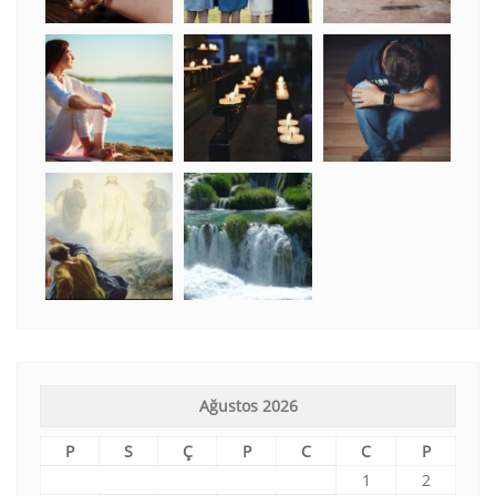
Ağustos 2026
P
S
Ç
P
C
C
P
1
2