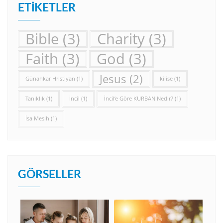
ETIKETLER
Bible
(3)
Charity
(3)
Faith
(3)
God
(3)
Jesus
(2)
Günahkar Hristiyan
(1)
kilise
(1)
Tanıklık
(1)
İncil
(1)
İncil’e Göre KURBAN Nedir?
(1)
İsa Mesih
(1)
GÖRSELLER