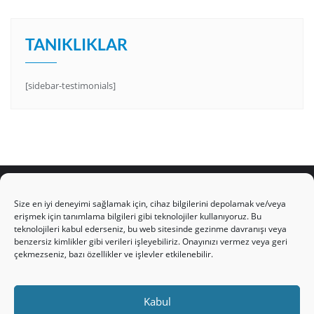
TANIKLIKLAR
[sidebar-testimonials]
Size en iyi deneyimi sağlamak için, cihaz bilgilerini depolamak ve/veya
erişmek için tanımlama bilgileri gibi teknolojiler kullanıyoruz. Bu
teknolojileri kabul ederseniz, bu web sitesinde gezinme davranışı veya
HAKKIMIZDA
Üyelik Kuralları
Bize Yazın
benzersiz kimlikler gibi verileri işleyebiliriz. Onayınızı vermez veya geri
Gizlilik Politikamız
İncil’den Dersler
Makaleler
çekmezseniz, bazı özellikler ve işlevler etkilenebilir.
Online Kutsal Kitap
Video Öğrencilik Dersleri
ABNSAT Türkiye – Canlı İzleyin
Kabul
Ahuva Hizmetleri YouTube Sayfası
Hesap aç