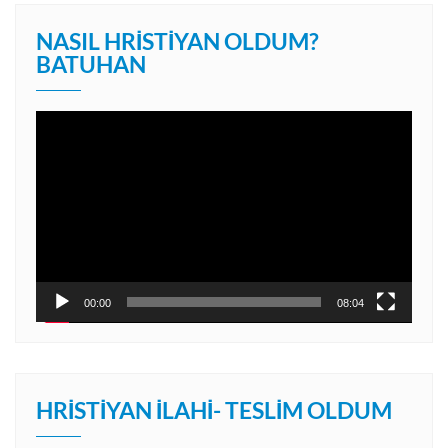
NASIL HRISTIYAN OLDUM?
BATUHAN
Video
oynatıcı
00:00
08:04
HRISTIYAN İLAHI- TESLIM OLDUM