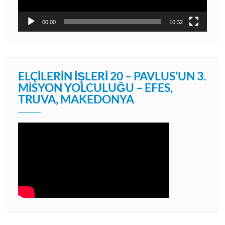
00:00
10:32
ELÇILERIN İŞLERI 20 – PAVLUS’UN 3.
MISYON YOLCULUĞU – EFES,
TRUVA, MAKEDONYA