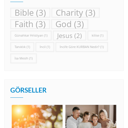
Bible
(3)
Charity
(3)
Faith
(3)
God
(3)
Jesus
(2)
Günahkar Hristiyan
(1)
kilise
(1)
Tanıklık
(1)
İncil
(1)
İncil’e Göre KURBAN Nedir?
(1)
İsa Mesih
(1)
GÖRSELLER