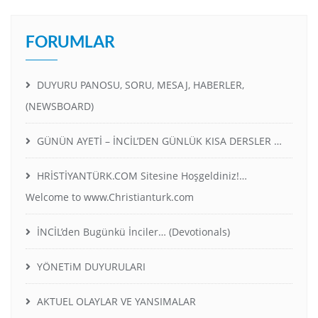
FORUMLAR
DUYURU PANOSU, SORU, MESAJ, HABERLER,
(NEWSBOARD)
GÜNÜN AYETİ – İNCİL’DEN GÜNLÜK KISA DERSLER …
HRİSTİYANTÜRK.COM Sitesine Hoşgeldiniz!…
Welcome to www.Christianturk.com
İNCİL’den Bugünkü İnciler… (Devotionals)
YÖNETiM DUYURULARI
AKTUEL OLAYLAR VE YANSIMALAR