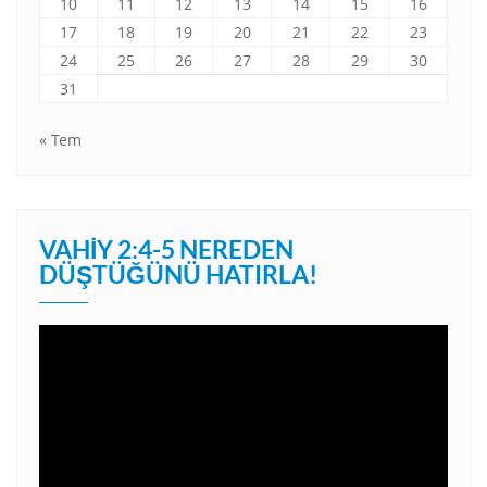
10
11
12
13
14
15
16
17
18
19
20
21
22
23
24
25
26
27
28
29
30
31
« Tem
VAHIY 2:4-5 NEREDEN
DÜŞTÜĞÜNÜ HATIRLA!
Video
oynatıcı