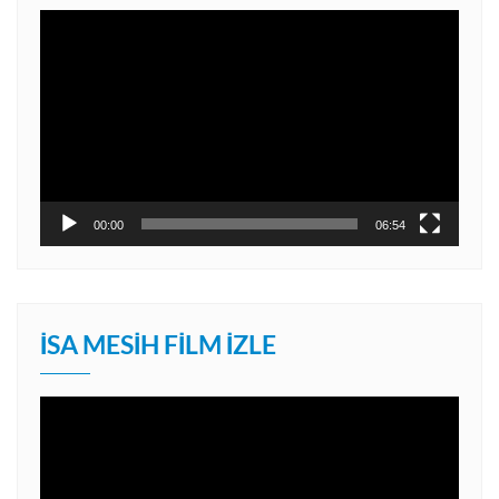
Video
oynatıcı
00:00
06:54
İSA MESIH FILM İZLE
Video
oynatıcı