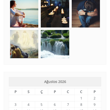
Ağustos 2026
P
S
Ç
P
C
C
P
1
2
3
4
5
6
7
8
9