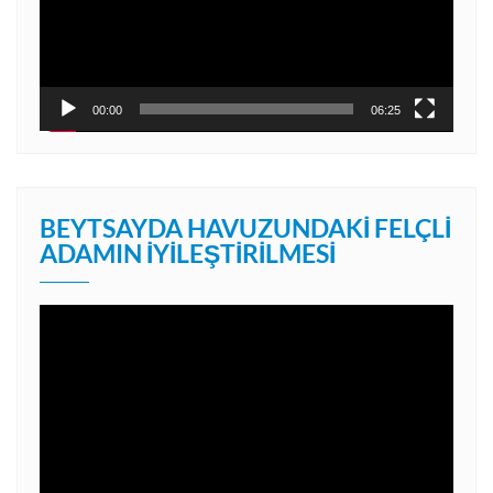
00:00
06:25
BEYTSAYDA HAVUZUNDAKI FELÇLI
ADAMIN İYILEŞTIRILMESI
Video
oynatıcı