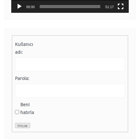
00:00
51:17
Kullanıcı
adı:
Parola:
Beni
hatırla
Giriş yap