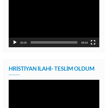
oynatıcı
00:00
08:04
HRISTIYAN İLAHI- TESLIM OLDUM
Video
oynatıcı