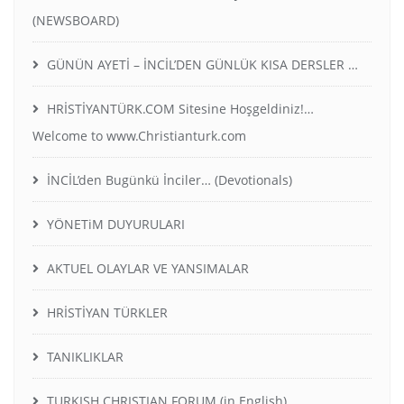
(NEWSBOARD)
GÜNÜN AYETİ – İNCİL’DEN GÜNLÜK KISA DERSLER …
HRİSTİYANTÜRK.COM Sitesine Hoşgeldiniz!…
Welcome to www.Christianturk.com
İNCİL’den Bugünkü İnciler… (Devotionals)
YÖNETiM DUYURULARI
AKTUEL OLAYLAR VE YANSIMALAR
HRİSTİYAN TÜRKLER
TANIKLIKLAR
TURKISH CHRISTIAN FORUM (in English)