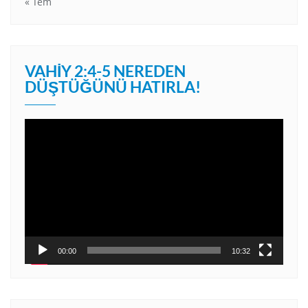
« Tem
VAHIY 2:4-5 NEREDEN
DÜŞTÜĞÜNÜ HATIRLA!
Video
oynatıcı
00:00
10:32