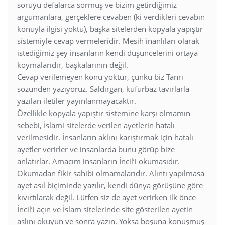
soruyu defalarca sormuş ve bizim getirdiğimiz
argumanlara, gerçeklere cevaben (ki verdikleri cevabın
konuyla ilgisi yoktu), başka sitelerden kopyala yapıştır
sistemiyle cevap vermeleridir. Mesih inanlıları olarak
istediğimiz şey insanların kendi düşüncelerini ortaya
koymalarıdır, başkalarının değil.
Cevap verilemeyen konu yoktur, çünkü biz Tanrı
sözünden yazıyoruz. Saldırgan, küfürbaz tavırlarla
yazılan iletiler yayınlanmayacaktır.
Özellikle kopyala yapıştır sistemine karşı olmamın
sebebi, İslami sitelerde verilen ayetlerin hatalı
verilmesidir. İnsanların aklını karıştırmak için hatalı
ayetler verirler ve insanlarda bunu görüp bize
anlatırlar. Amacım insanların İncil’i okumasıdır.
Okumadan fikir sahibi olmamalarıdır. Alıntı yapılmasa
ayet asıl biçiminde yazılır, kendi dünya görüşüne göre
kıvırtılarak değil. Lütfen siz de ayet verirken ilk önce
İncil’i açın ve İslam sitelerinde site gösterilen ayetin
aslını okuyun ve sonra yazın. Yoksa boşuna konuşmuş