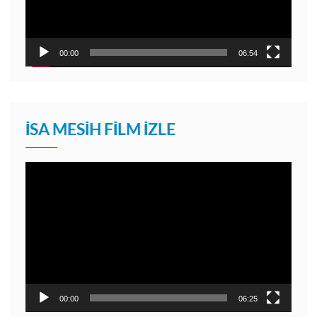
00:00
06:54
İSA MESIH FILM İZLE
Video
oynatıcı
00:00
06:25