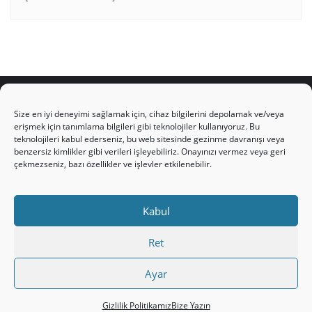
Size en iyi deneyimi sağlamak için, cihaz bilgilerini depolamak ve/veya
erişmek için tanımlama bilgileri gibi teknolojiler kullanıyoruz. Bu
teknolojileri kabul ederseniz, bu web sitesinde gezinme davranışı veya
HAKKIMIZDA
Üyelik Kuralları
Bize Yazın
benzersiz kimlikler gibi verileri işleyebiliriz. Onayınızı vermez veya geri
Gizlilik Politikamız
İncil’den Dersler
Makaleler
çekmezseniz, bazı özellikler ve işlevler etkilenebilir.
Online Kutsal Kitap
Video Öğrencilik Dersleri
ABNSAT Türkiye – Canlı İzleyin
Kabul
Ahuva Hizmetleri YouTube Sayfası
Hesap aç
Üye Girişi
Kayıt
Register
Register
Ret
Paltalk Sohbet Odası
Üye Girişi
Ayar
Copyright ©2026 hristiyanturk.com . All rights reserved.
Powered by
WordPress
&
Designed by
Bizberg Themes
Gizlilik Politikamız
Bize Yazın