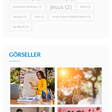
Jesus
(2)
Günahkar Hristiyan
(1)
kilise
(1)
Tanıklık
(1)
İncil
(1)
İncil’e Göre KURBAN Nedir?
(1)
İsa Mesih
(1)
GÖRSELLER