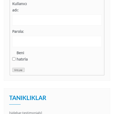
Kullanıcı
adı:
Parola:
Beni
hatırla
Giriş yap
TANIKLIKLAR
[sidebar-testimonials]