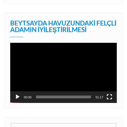
BEYTSAYDA HAVUZUNDAKI FELÇLI
ADAMIN İYILEŞTIRILMESI
Video
oynatıcı
00:00
51:17