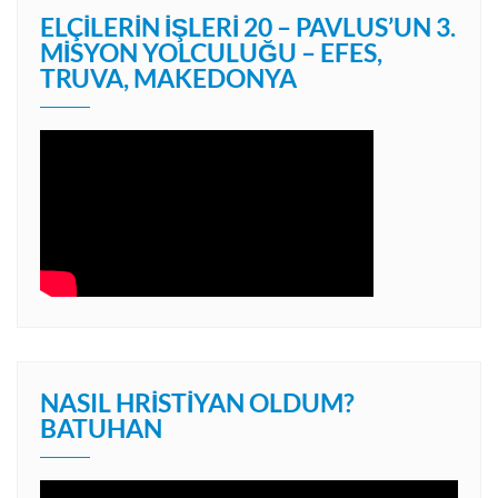
ELÇILERIN İŞLERI 20 – PAVLUS’UN 3.
MISYON YOLCULUĞU – EFES,
TRUVA, MAKEDONYA
NASIL HRISTIYAN OLDUM?
BATUHAN
Video