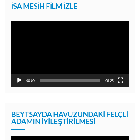
İSA MESIH FILM İZLE
Video
oynatıcı
00:00
06:25
BEYTSAYDA HAVUZUNDAKI FELÇLI
ADAMIN İYILEŞTIRILMESI
Video