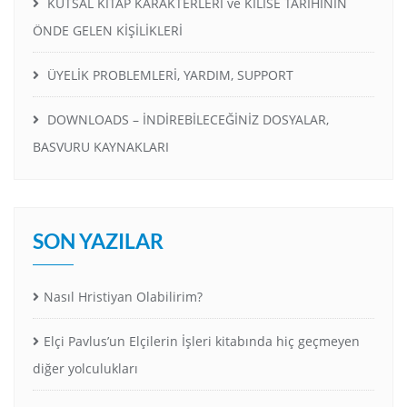
KUTSAL KITAP KARAKTERLERİ ve KİLİSE TARİHİNİN
ÖNDE GELEN KİŞİLİKLERİ
ÜYELİK PROBLEMLERİ, YARDIM, SUPPORT
DOWNLOADS – İNDİREBİLECEĞİNİZ DOSYALAR,
BASVURU KAYNAKLARI
SON YAZILAR
Nasıl Hristiyan Olabilirim?
Elçi Pavlus’un Elçilerin İşleri kitabında hiç geçmeyen
diğer yolculukları