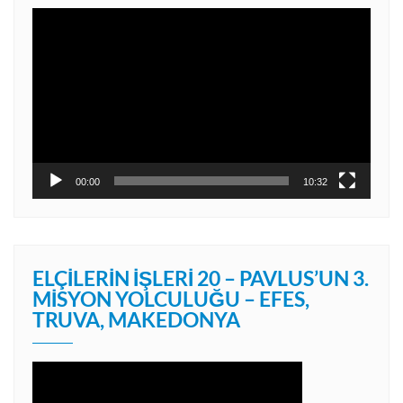
Video
oynatıcı
00:00
10:32
ELÇILERIN İŞLERI 20 – PAVLUS’UN 3.
MISYON YOLCULUĞU – EFES,
TRUVA, MAKEDONYA