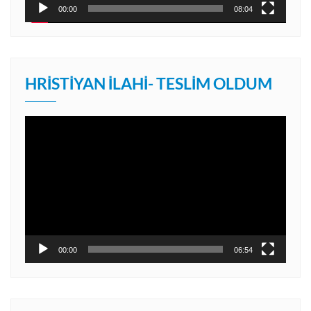
00:00
08:04
HRISTIYAN İLAHI- TESLIM OLDUM
Video
oynatıcı
00:00
06:54