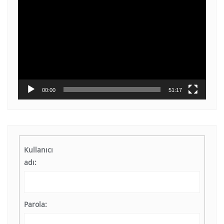
oynatıcı
00:00
51:17
Kullanıcı
adı:
Parola: