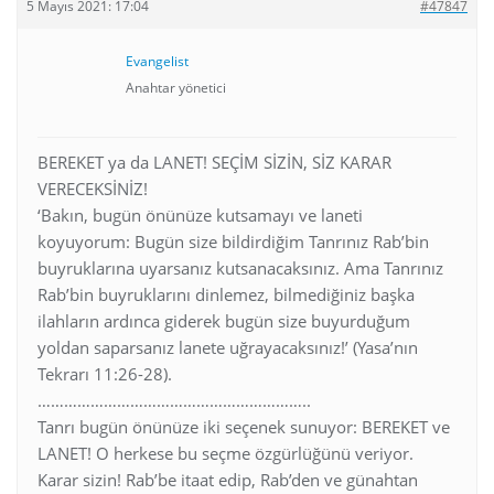
5 Mayıs 2021: 17:04
#47847
Evangelist
Anahtar yönetici
BEREKET ya da LANET! SEÇİM SİZİN, SİZ KARAR
VERECEKSİNİZ!
‘Bakın, bugün önünüze kutsamayı ve laneti
koyuyorum: Bugün size bildirdiğim Tanrınız Rab’bin
buyruklarına uyarsanız kutsanacaksınız. Ama Tanrınız
Rab’bin buyruklarını dinlemez, bilmediğiniz başka
ilahların ardınca giderek bugün size buyurduğum
yoldan saparsanız lanete uğrayacaksınız!’ (Yasa’nın
Tekrarı 11:26-28).
……………………………………………………..
Tanrı bugün önünüze iki seçenek sunuyor: BEREKET ve
LANET! O herkese bu seçme özgürlüğünü veriyor.
Karar sizin! Rab’be itaat edip, Rab’den ve günahtan