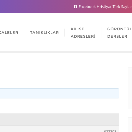
Facebook HristiyanTürk Sayfa
KILISE
GÖRÜNTÜ
KALELER
TANIKLIKLAR
ADRESLERI
DERSLER
#27703