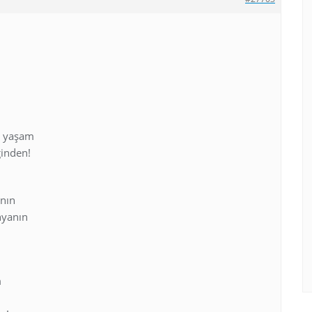
r yaşam
ğinden!
anın
nyanın
m