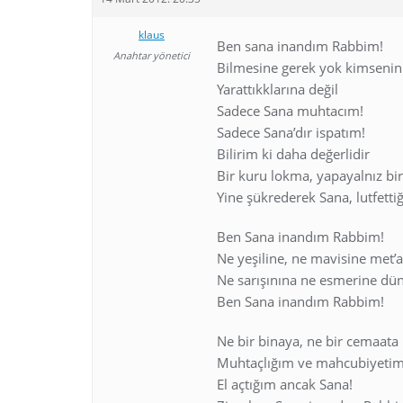
klaus
Ben sana inandım Rabbim!
Anahtar yönetici
Bilmesine gerek yok kimsenin
Yarattıkklarına değil
Sadece Sana muhtacım!
Sadece Sana’dır ispatım!
Bilirim ki daha değerlidir
Bir kuru lokma, yapayalnız bi
Yine şükrederek Sana, lutfetti
Ben Sana inandım Rabbim!
Ne yeşiline, ne mavisine met’
Ne sarışınına ne esmerine dü
Ben Sana inandım Rabbim!
Ne bir binaya, ne bir cemaata
Muhtaçlığım ve mahcubiyeti
El açtığım ancak Sana!