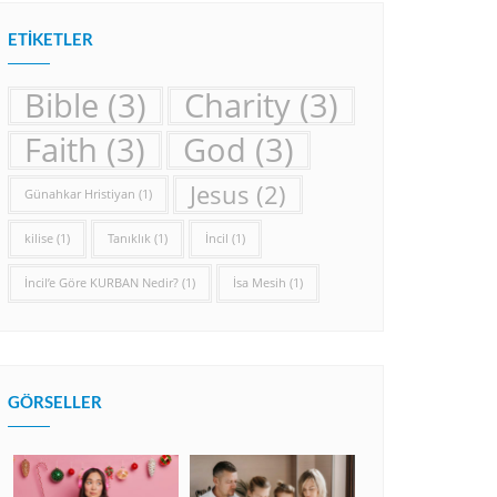
ETIKETLER
Bible
(3)
Charity
(3)
Faith
(3)
God
(3)
Jesus
(2)
Günahkar Hristiyan
(1)
kilise
(1)
Tanıklık
(1)
İncil
(1)
İncil’e Göre KURBAN Nedir?
(1)
İsa Mesih
(1)
GÖRSELLER