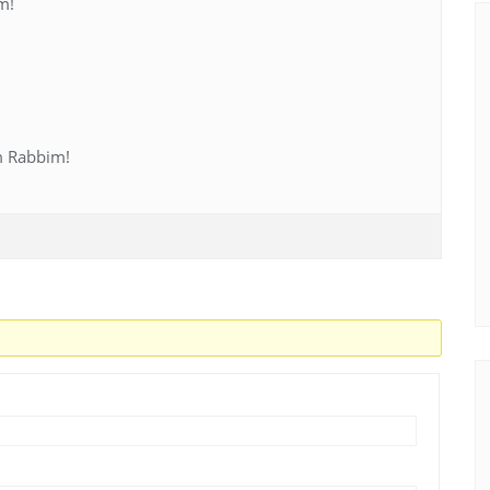
m!
m Rabbim!