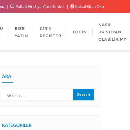
mız
Paltalk HristiyanTurk Sohbet
Kutsal Kitap Oku
NASIL
LÜ
BIZE
GIRIŞ –
LOGIN
HRISTIYAN
YAZIN
REGISTER
OLABILIRIM?
ARA
KATEGORILER