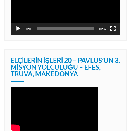
00:00
10:32
ELÇILERIN İŞLERI 20 – PAVLUS’UN 3.
MISYON YOLCULUĞU – EFES,
TRUVA, MAKEDONYA