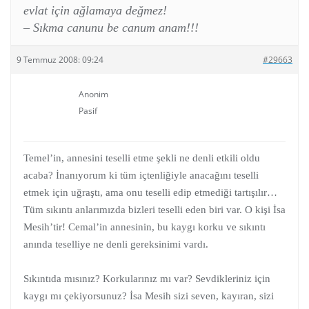
evlat için ağlamaya değmez!
– Sıkma canunu be canum anam!!!
9 Temmuz 2008: 09:24
#29663
Anonim
Pasif
Temel’in, annesini teselli etme şekli ne denli etkili oldu
acaba? İnanıyorum ki tüm içtenliğiyle anacağını teselli
etmek için uğraştı, ama onu teselli edip etmediği tartışılır…
Tüm sıkıntı anlarımızda bizleri teselli eden biri var. O kişi İsa
Mesih’tir! Cemal’in annesinin, bu kaygı korku ve sıkıntı
anında teselliye ne denli gereksinimi vardı.
Sıkıntıda mısınız? Korkularınız mı var? Sevdikleriniz için
kaygı mı çekiyorsunuz? İsa Mesih sizi seven, kayıran, sizi