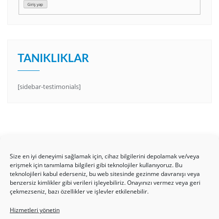
Giriş yap
TANIKLIKLAR
[sidebar-testimonials]
Size en iyi deneyimi sağlamak için, cihaz bilgilerini depolamak ve/veya
erişmek için tanımlama bilgileri gibi teknolojiler kullanıyoruz. Bu
teknolojileri kabul ederseniz, bu web sitesinde gezinme davranışı veya
benzersiz kimlikler gibi verileri işleyebiliriz. Onayınızı vermez veya geri
HAKKIMIZDA
Üyelik Kuralları
Bize Yazın
çekmezseniz, bazı özellikler ve işlevler etkilenebilir.
Gizlilik Politikamız
İncil’den Dersler
Makaleler
Hizmetleri yönetin
Online Kutsal Kitap
Video Öğrencilik Dersleri