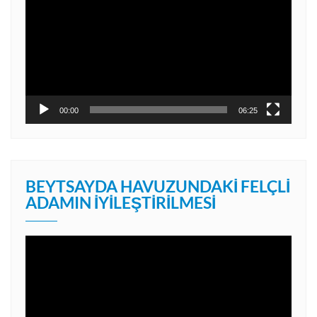
00:00
06:25
BEYTSAYDA HAVUZUNDAKI FELÇLI
ADAMIN İYILEŞTIRILMESI
Video
oynatıcı