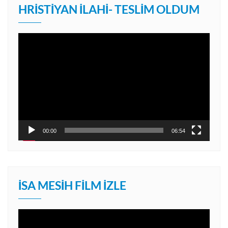
HRISTIYAN İLAHI- TESLIM OLDUM
Video
oynatıcı
00:00
06:54
İSA MESIH FILM İZLE
Video
oynatıcı