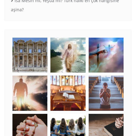
İsa Mesih mi, Yeşua mı? Türk halkı en çok hangisine
aşina?