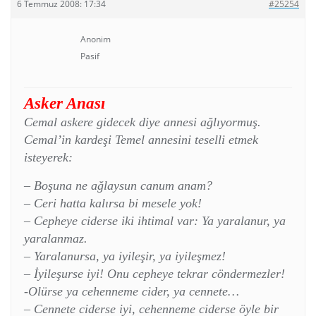
6 Temmuz 2008: 17:34
#25254
Anonim
Pasif
Asker Anası
Cemal askere gidecek diye annesi ağlıyormuş.
Cemal’in kardeşi Temel annesini teselli etmek
isteyerek:
– Boşuna ne ağlaysun canum anam?
– Ceri hatta kalırsa bi mesele yok!
– Cepheye ciderse iki ihtimal var: Ya yaralanur, ya
yaralanmaz.
– Yaralanursa, ya iyileşir, ya iyileşmez!
– İyileşurse iyi! Onu cepheye tekrar cöndermezler!
-Olürse ya cehenneme cider, ya cennete…
– Cennete ciderse iyi, cehenneme ciderse öyle bir