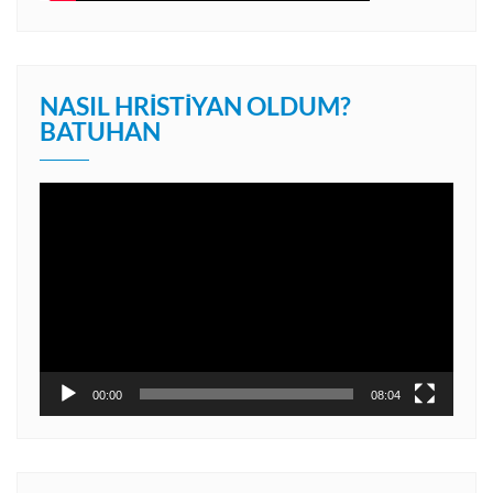
NASIL HRISTIYAN OLDUM?
BATUHAN
Video
oynatıcı
00:00
08:04