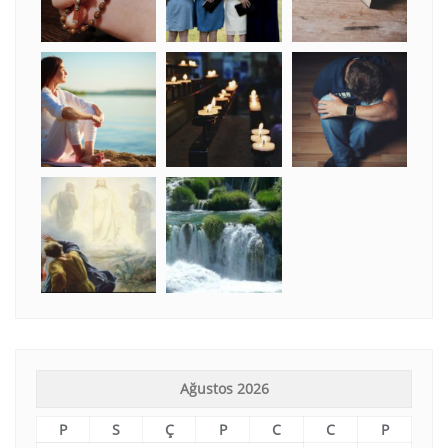
Ağustos 2026
P
S
Ç
P
C
C
P