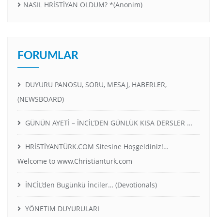
NASIL HRİSTİYAN OLDUM? *(Anonim)
FORUMLAR
DUYURU PANOSU, SORU, MESAJ, HABERLER,
(NEWSBOARD)
GÜNÜN AYETİ – İNCİL’DEN GÜNLÜK KISA DERSLER …
HRİSTİYANTÜRK.COM Sitesine Hoşgeldiniz!…
Welcome to www.Christianturk.com
İNCİL’den Bugünkü İnciler… (Devotionals)
YÖNETiM DUYURULARI