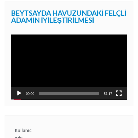
BEYTSAYDA HAVUZUNDAKI FELÇLI
ADAMIN İYILEŞTIRILMESI
Video
oynatıcı
00:00
51:17
Kullanıcı