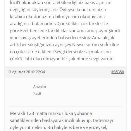
İncil’i okuduktan sonra etkilendiğiniz bakış açınızın
değiştiğini söylemişsiniz.Öyleyse kendi dininizin
kitabını okudunuz mu bilmiyorum okuduysanız
aradığınızı bulamadınız.Çünkü ikisi çok farklı size
göre.Evet bencede farklılıklar var ama amaç aynı.Şimdi
yine savaş ayetlerinden bahsedeceksiniz.Ama alıştık
artık her sıkıştığınızda aynı şey.Neyse sorum şu:İncilde
en çok sizi ne etkiledi?Sevgi derseniz saçmalarsınız
çünkü ilahi olan olmayan bir çok dinde sevgi vardır.
13 Ağustos 2010: 22:34
#35358
Anonim
Pasif
Merakli 123 matta markus luka yuhanna
sahitliklerinden baslayarak incili okuyup, tartismayi
öyle yürütmelisin. Bu haliyle ezbere ve yuzeysel,