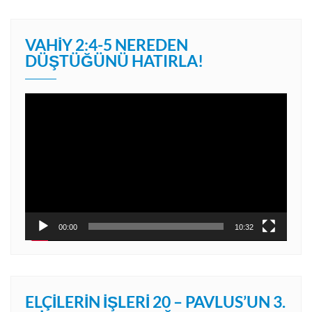
VAHIY 2:4-5 NEREDEN
DÜŞTÜĞÜNÜ HATIRLA!
Video
oynatıcı
00:00
10:32
ELÇILERIN İŞLERI 20 – PAVLUS’UN 3.