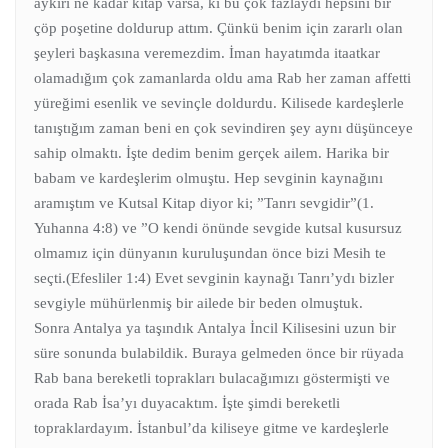
aykırı ne kadar kitap varsa, ki bu çok fazlaydı hepsini bir
çöp poşetine doldurup attım. Çünkü benim için zararlı olan
şeyleri başkasına veremezdim. İman hayatımda itaatkar
olamadığım çok zamanlarda oldu ama Rab her zaman affetti
yüreğimi esenlik ve sevinçle doldurdu. Kilisede kardeşlerle
tanıştığım zaman beni en çok sevindiren şey aynı düşünceye
sahip olmaktı. İşte dedim benim gerçek ailem. Harika bir
babam ve kardeşlerim olmuştu. Hep sevginin kaynağını
aramıştım ve Kutsal Kitap diyor ki; ”Tanrı sevgidir”(1.
Yuhanna 4:8) ve ”O kendi önünde sevgide kutsal kusursuz
olmamız için dünyanın kuruluşundan önce bizi Mesih te
seçti.(Efesliler 1:4) Evet sevginin kaynağı Tanrı’ydı bizler
sevgiyle mühürlenmiş bir ailede bir beden olmuştuk.
Sonra Antalya ya taşındık Antalya İncil Kilisesini uzun bir
süre sonunda bulabildik. Buraya gelmeden önce bir rüyada
Rab bana bereketli toprakları bulacağımızı göstermişti ve
orada Rab İsa’yı duyacaktım. İşte şimdi bereketli
topraklardayım. İstanbul’da kiliseye gitme ve kardeşlerle