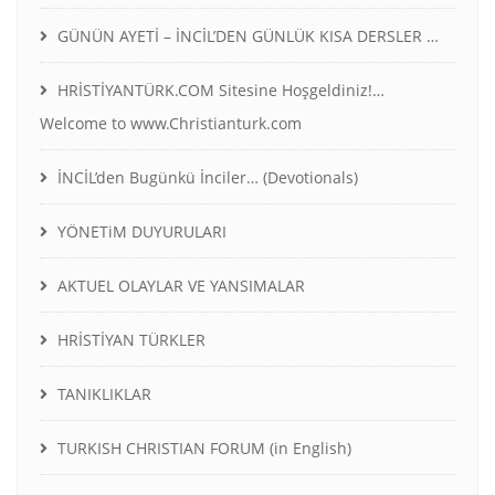
GÜNÜN AYETİ – İNCİL’DEN GÜNLÜK KISA DERSLER …
HRİSTİYANTÜRK.COM Sitesine Hoşgeldiniz!…
Welcome to www.Christianturk.com
İNCİL’den Bugünkü İnciler… (Devotionals)
YÖNETiM DUYURULARI
AKTUEL OLAYLAR VE YANSIMALAR
HRİSTİYAN TÜRKLER
TANIKLIKLAR
TURKISH CHRISTIAN FORUM (in English)