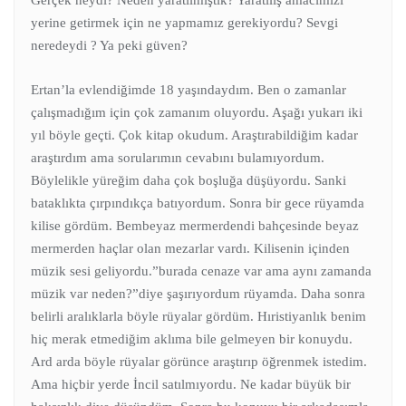
yerine getirmek için ne yapmamız gerekiyordu? Sevgi
neredeydi ? Ya peki güven?
Ertan’la evlendiğimde 18 yaşındaydım. Ben o zamanlar
çalışmadığım için çok zamanım oluyordu. Aşağı yukarı iki
yıl böyle geçti. Çok kitap okudum. Araştırabildiğim kadar
araştırdım ama sorularımın cevabını bulamıyordum.
Böylelikle yüreğim daha çok boşluğa düşüyordu. Sanki
bataklıkta çırpındıkça batıyordum. Sonra bir gece rüyamda
kilise gördüm. Bembeyaz mermerdendi bahçesinde beyaz
mermerden haçlar olan mezarlar vardı. Kilisenin içinden
müzik sesi geliyordu.”burada cenaze var ama aynı zamanda
müzik var neden?”diye şaşırıyordum rüyamda. Daha sonra
belirli aralıklarla böyle rüyalar gördüm. Hıristiyanlık benim
hiç merak etmediğim aklıma bile gelmeyen bir konuydu.
Ard arda böyle rüyalar görünce araştırıp öğrenmek istedim.
Ama hiçbir yerde İncil satılmıyordu. Ne kadar büyük bir