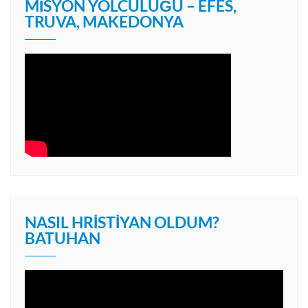
MISYON YOLCULUĞU – EFES,
TRUVA, MAKEDONYA
NASIL HRISTIYAN OLDUM?
BATUHAN
Video
oynatıcı