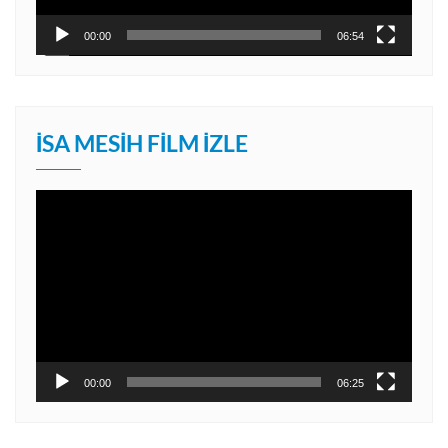
00:00
06:54
İSA MESIH FILM İZLE
Video
oynatıcı
00:00
06:25