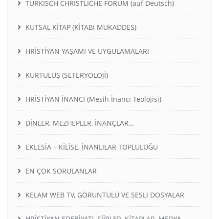
TURKISCH CHRISTLICHE FORUM (auf Deutsch)
KUTSAL KİTAP (KİTABI MUKADDES)
HRİSTİYAN YAŞAMI VE UYGULAMALARI
KURTULUŞ (SETERYOLOJİ)
HRİSTİYAN İNANCI (Mesih İnancı Teolojisi)
DİNLER, MEZHEPLER, İNANÇLAR…
EKLESİA – KİLİSE, İNANLILAR TOPLULUĞU
EN ÇOK SORULANLAR
KELAM WEB TV, GÖRÜNTÜLÜ VE SESLI DOSYALAR
HRİSTİYAN EDEBİYATI, ŞİİRLER, KİTAPLAR, MEDYA,