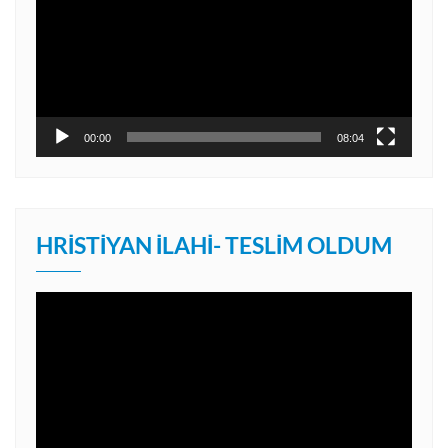
00:00
08:04
HRISTIYAN İLAHI- TESLIM OLDUM
Video
oynatıcı