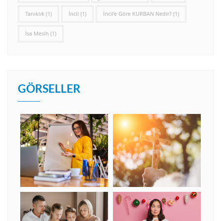
Tanıklık
(1)
İncil
(1)
İncil’e Göre KURBAN Nedir?
(1)
İsa Mesih
(1)
GÖRSELLER