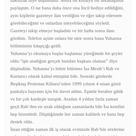
haksızlık diye düşündüm. Sonra bu konuyu bir arkadaşımla
paylaştım. O ise bana daha önce ona İncil hediye edildiğini,
aynı kişilerin gazeteye ilan verdiğini ve eğer takip edersem
görebileceğimi ve onlardan isteyebileceğimi söyledi.
Gazeteyi takip etmeye başladım ve bir hafta sonra ilanı
gördüm. Telefon açtım onlara bir süre sonra bana Yuhanna
bölümünün kitapçığı geldi.
Yuhanna’yı okumaya başlar başlamaz yüreğimde bir şeyler
oldu.”işte aradığım gerçek bundan başkası olamaz” diye
düşündüm. Yuhanna’yı bitirir bitirmez İsa Mesih’i Rab ve
Kurtarıcı olarak kabul etmiştim bile. Sonraki günlerde
Beşiktaş Protestan Kilisesi’nden 1999 yılının 4 nisan günü
paskalya bayramı için bir davet aldım. Eşimle beraber gittik
ve bir çok kardeşle tanıştık. Aradan 4 yıldan fazla zaman
geçti Rab’den en uzak olduğum zamanlarda bile İsa kendini
hep hissettirdi. Düştüğümde her zaman kaldırdı ve bana hep
destek oldu.
İman ettiğim zaman ilk iş olarak evimizde Rab’bin sözlerine