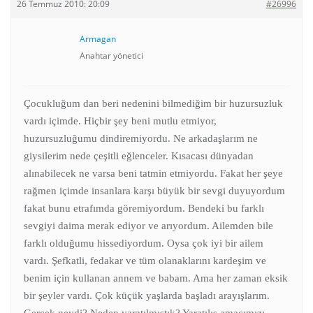
26 Temmuz 2010: 20:09
#26996
Armagan
Anahtar yönetici
Çocukluğum dan beri nedenini bilmediğim bir huzursuzluk
vardı içimde. Hiçbir şey beni mutlu etmiyor,
huzursuzluğumu dindiremiyordu. Ne arkadaşlarım ne
giysilerim nede çeşitli eğlenceler. Kısacası dünyadan
alınabilecek ne varsa beni tatmin etmiyordu. Fakat her şeye
rağmen içimde insanlara karşı büyük bir sevgi duyuyordum
fakat bunu etrafımda göremiyordum. Bendeki bu farklı
sevgiyi daima merak ediyor ve arıyordum. Ailemden bile
farklı olduğumu hissediyordum. Oysa çok iyi bir ailem
vardı. Şefkatli, fedakar ve tüm olanaklarını kardeşim ve
benim için kullanan annem ve babam. Ama her zaman eksik
bir şeyler vardı. Çok küçük yaşlarda başladı arayışlarım.
Gerçek neydi? Neden yaratılmıştık? Yaratılış amacımızı