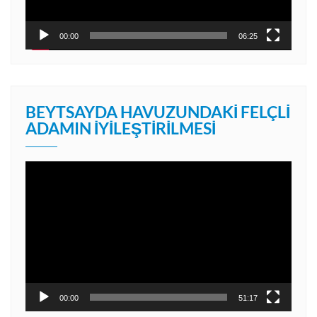
00:00
06:25
BEYTSAYDA HAVUZUNDAKI FELÇLI
ADAMIN İYILEŞTIRILMESI
Video
oynatıcı
00:00
51:17