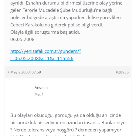
ayrıldı. Esnafın durumu bildirmesi üzerine olay yerine
gelen Terörle Mücadele Şube Müdürlüğü’ne bağlı
polisler bölgede araştırma yaparken, kilise görevlileri
Cebeci Karakolu’na giderek polise bilgi verdi.
Olayla ilgili soruşturma başlatıldı.
06.05.2008
http://yenisafak.com.tr/gundem/?
t=06.05.2008&c=1&i=115556
7 Mayıs 2008: 07:59
#28936
Anonim
Pasif
Bu olayları okuduğu, gördüğü ya da olduğu an içinde
bir burukluk hissediyor en azından insan!… Bunlar niye
? Nerde tolerans veya hoşgörü ? demeden yapamıyor