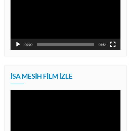
00:00
06:54
İSA MESIH FILM İZLE
Video
oynatıcı