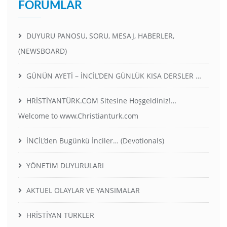
FORUMLAR
DUYURU PANOSU, SORU, MESAJ, HABERLER,
(NEWSBOARD)
GÜNÜN AYETİ – İNCİL’DEN GÜNLÜK KISA DERSLER …
HRİSTİYANTÜRK.COM Sitesine Hoşgeldiniz!…
Welcome to www.Christianturk.com
İNCİL’den Bugünkü İnciler… (Devotionals)
YÖNETiM DUYURULARI
AKTUEL OLAYLAR VE YANSIMALAR
HRİSTİYAN TÜRKLER