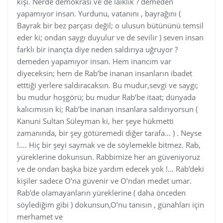
kişi. Nerde demokrasi ve de laiklik ? demeden
yapamıyor insan. Yurdunu, vatanını , bayrağını (
Bayrak bir bez parçası değil; o ulusun bütününü temsil
eder ki; ondan saygı duyulur ve de sevilir ) seven insan
farklı bir inançta diye neden saldırıya uğruyor ?
demeden yapamıyor insan. Hem inancım var
diyeceksin; hem de Rab’be inanan insanların ibadet
etttiği yerlere saldıracaksın. Bu mudur,sevgi ve saygı;
bu mudur hoşgörü; bu mudur Rab’be itaat; dünyada
kalıcımısın ki; Rab’be inanan insanlara saldırıyorsun (
Kanuni Sultan Süleyman ki, her şeye hükmetti
zamanında, bir şey götüremedi diğer tarafa… ) . Neyse
!…. Hiç bir şeyi saymak ve de söylemekle bitmez. Rab,
yüreklerine dokunsun. Rabbimize her an güveniyoruz
ve de ondan başka bize yardım edecek yok !… Rab’deki
kişiler sadece O’na güvenir ve O’ndan medet umar.
Rab’de olamayanların yüreklerine ( daha önceden
söylediğim gibi ) dokunsun,O’nu tanısın , günahları için
merhamet ve