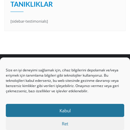
TANIKLIKLAR
[sidebar-testimonials]
Size en iyi deneyimi sağlamak için, cihaz bilgilerini depolamak ve/veya
erişmek için tanımlama bilgileri gibi teknolojiler kullanıyoruz. Bu
teknolojileri kabul ederseniz, bu web sitesinde gezinme davranışı veya
HAKKIMIZDA
Üyelik Kuralları
Bize Yazın
benzersiz kimlikler gibi verileri işleyebiliriz. Onayınızı vermez veya geri
Gizlilik Politikamız
İncil’den Dersler
Makaleler
çekmezseniz, bazı özellikler ve işlevler etkilenebilir.
Online Kutsal Kitap
Video Öğrencilik Dersleri
ABNSAT Türkiye – Canlı İzleyin
Kabul
Ahuva Hizmetleri YouTube Sayfası
Hesap aç
Üye Girişi
Kayıt
Register
Register
Ret
Paltalk Sohbet Odası
Üye Girişi