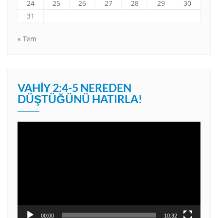
24
25
26
27
28
29
30
31
« Tem
VAHIY 2:4-5 NEREDEN
DÜŞTÜĞÜNÜ HATIRLA!
Video
oynatıcı
00:00
10:32