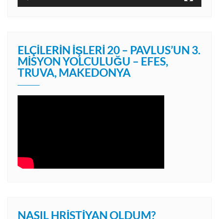
ELÇILERIN İŞLERI 20 – PAVLUS’UN 3.
MISYON YOLCULUĞU – EFES,
TRUVA, MAKEDONYA
NASIL HRISTIYAN OLDUM?