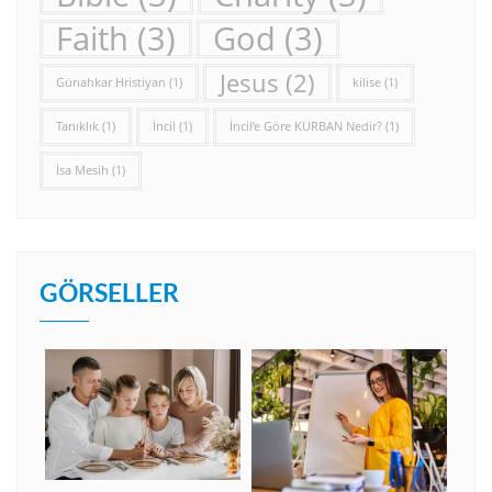
Faith
(3)
God
(3)
Jesus
(2)
Günahkar Hristiyan
(1)
kilise
(1)
Tanıklık
(1)
İncil
(1)
İncil’e Göre KURBAN Nedir?
(1)
İsa Mesih
(1)
GÖRSELLER