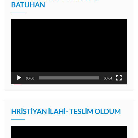
BATUHAN
Video
oynatıcı
00:00
08:04
HRISTIYAN İLAHI- TESLIM OLDUM
Video
oynatıcı