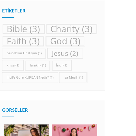
ETIKETLER
Bible
(3)
Charity
(3)
Faith
(3)
God
(3)
Jesus
(2)
Günahkar Hristiyan
(1)
kilise
(1)
Tanıklık
(1)
İncil
(1)
İncil’e Göre KURBAN Nedir?
(1)
İsa Mesih
(1)
GÖRSELLER