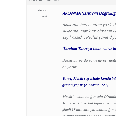
Anonim
AKLANMA (Tanrı’nın Doğruluğun
Pasif
Aklanma, beraat etme ya da d
Aklanma, mahkum olmanın karş
sayılmasıdır. Pavlus şöyle diyo
‘İbrahim Tanrı’ya iman etti ve bö
Başka bir yerde şöyle diyor: doğ
oluyoruz
.
Tanrı, Mesih sayesinde kendisin
günah yaptı’ (2.Korint.5:21).
Mesih’e iman ettiğimizde O’nunla
Tanrı artık bize baktığında kötü 
şimdi O’nun kanıyla aklandığımı