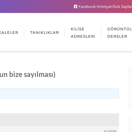
Facebook HristiyanTürk Sayfa
KILISE
GÖRÜNTÜ
KALELER
TANIKLIKLAR
ADRESLERI
DERSLER
n bize sayılması)
#23998