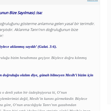
un Bize Sayılması) :isa:
oğruluğunu gösterme anlamına gelen yasal bir terimdir.
ıtıdır. Aklanma Tanrı’nın doğruluğunun bize
r:
ylece aklanmış sayıldı’ (Galat. 3:6).
ruluğu bizim hesabımıza geçiyor. Böylece doğru kılınmış
in doğruluğu olalım diye, günah bilmeyen Mesih’i bizim için
 o denli yakın bir özdeşleşiyoruz ki, O’nun
eylemlerimizi değil, Mesih’in kanını görmektedir. Böylece
za göre, O’nun aracılığıyla Tanrı’nın gazabından