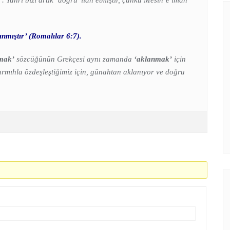
 Tanrı bizi artık ‘doğru’ ilan etmiştir, çünkü Mesih’e iman
nmıştır’ (Romalılar 6:7).
nmak’
sözcüğünün Grekçesi aynı zamanda
‘aklanmak’
için
armıhla özdeşleştiğimiz için, günahtan aklanıyor ve doğru