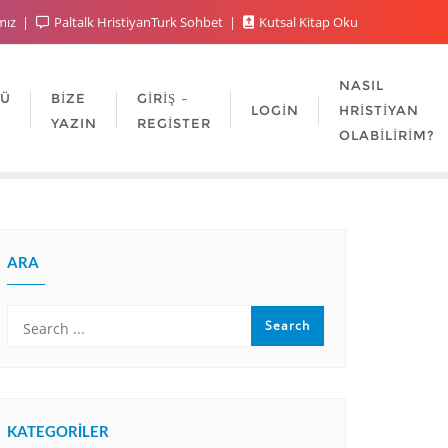
mız
Paltalk HristiyanTurk Sohbet
Kutsal Kitap Oku
NASIL
LÜ
BIZE
GIRIŞ –
LOGIN
HRISTIYAN
YAZIN
REGISTER
OLABILIRIM?
ARA
KATEGORILER