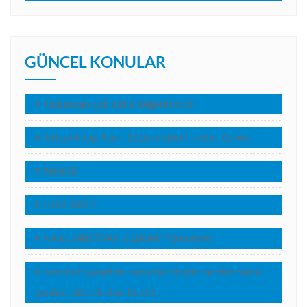
GÜNCEL KONULAR
Kuşlardan çok daha değerlisiniz!
Kutsal Kitap Tanrı Sözü müdür? – John Calvin
Tanıklık
LUKA İNCİLİ
NASIL HRİSTİYAN OLDUM? *(Anonim)
Seni ben yarattım, sana ben biçim verdim.Sana
yardım edecek olan benim.