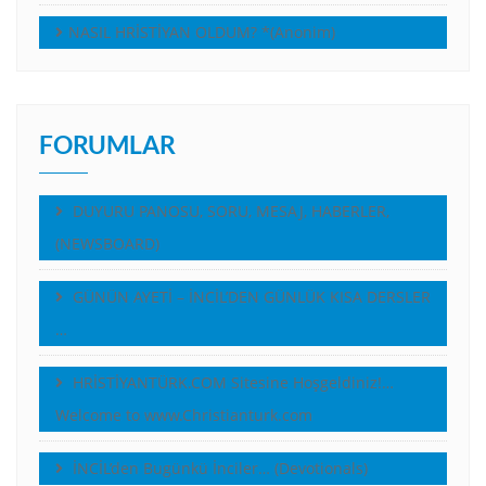
NASIL HRİSTİYAN OLDUM? *(Anonim)
FORUMLAR
DUYURU PANOSU, SORU, MESAJ, HABERLER,
(NEWSBOARD)
GÜNÜN AYETİ – İNCİL’DEN GÜNLÜK KISA DERSLER
…
HRİSTİYANTÜRK.COM Sitesine Hoşgeldiniz!…
Welcome to www.Christianturk.com
İNCİL’den Bugünkü İnciler… (Devotionals)