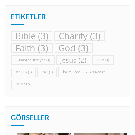
ETIKETLER
Bible
(3)
Charity
(3)
Faith
(3)
God
(3)
Jesus
(2)
Günahkar Hristiyan
(1)
kilise
(1)
Tanıklık
(1)
İncil
(1)
İncil’e Göre KURBAN Nedir?
(1)
İsa Mesih
(1)
GÖRSELLER