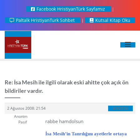
Facebook HristiyanTürk Sayfamız
Paltalk HristiyanTurk Sohbet
Kutsal Kitap Oku
Re: İsa Mesih ile ilgili olarak eski ahitte çok açık ön
bildiriler vardır.
#30006
2 Ağustos 2008: 21:54
Anonim
rabbe hamdolsun
Pasif
İsa Mesih’in Tanrılığını ayetlerle ortaya