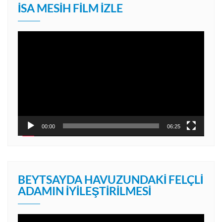
İSA MESIH FILM İZLE
Video
oynatıcı
00:00
06:25
BEYTSAYDA HAVUZUNDAKI FELÇLI
ADAMIN İYILEŞTIRILMESI
Video