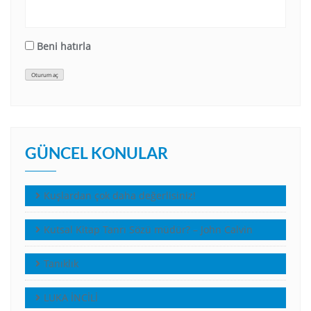
Beni hatırla
Oturum aç
GÜNCEL KONULAR
Kuşlardan çok daha değerlisiniz!
Kutsal Kitap Tanrı Sözü müdür? – John Calvin
Tanıklık
LUKA İNCİLİ