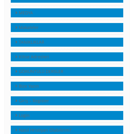
MEDYA
Makaleler
TANIKLIKLAR
Kilise Adresleri
GÖRÜNTÜLÜ DERSLER
Bize Yazın
Giriş – Register
Login
Nasıl Hristiyan Olabilirim?