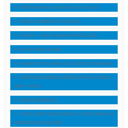
HRİSTİYAN İNANCI (Mesih İnancı Teolojisi)
DİNLER, MEZHEPLER, İNANÇLAR…
EKLESİA – KİLİSE, İNANLILAR TOPLULUĞU
EN ÇOK SORULANLAR
KELAM WEB TV, GÖRÜNTÜLÜ VE SESLI DOSYALAR
HRİSTİYAN EDEBİYATI, ŞİİRLER, KİTAPLAR, MEDYA,
BASIN, YAYIN…
SEKÜLER KONULAR…
KUTSAL KITAP KARAKTERLERİ ve KİLİSE TARİHİNİN
ÖNDE GELEN KİŞİLİKLERİ