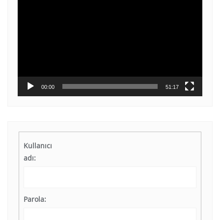
oynatıcı
00:00
51:17
Kullanıcı
adı:
Parola: