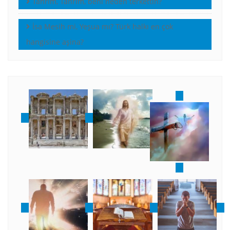
Tanrım, Tanrım, beni neden terkettin?
İsa Mesih mi, Yeşua mı? Türk halkı en çok
hangisine aşina?