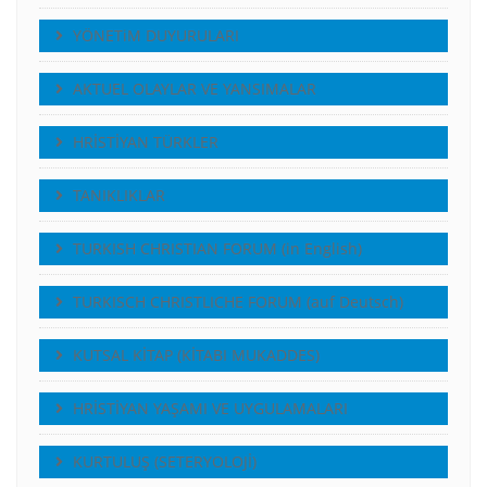
YÖNETiM DUYURULARI
AKTUEL OLAYLAR VE YANSIMALAR
HRİSTİYAN TÜRKLER
TANIKLIKLAR
TURKISH CHRISTIAN FORUM (in English)
TURKISCH CHRISTLICHE FORUM (auf Deutsch)
KUTSAL KİTAP (KİTABI MUKADDES)
HRİSTİYAN YAŞAMI VE UYGULAMALARI
KURTULUŞ (SETERYOLOJİ)