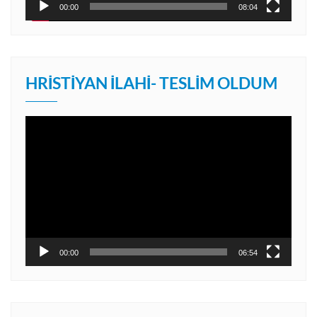
00:00
08:04
HRISTIYAN İLAHI- TESLIM OLDUM
Video
oynatıcı
00:00
06:54