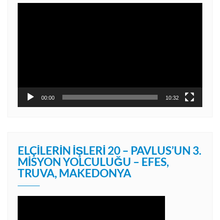
Video
oynatıcı
00:00
10:32
ELÇILERIN İŞLERI 20 – PAVLUS’UN 3.
MISYON YOLCULUĞU – EFES,
TRUVA, MAKEDONYA