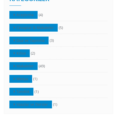
Araştırma
(4)
Cevaplar & Makaleler
(5)
Dua ve Tapınma
(3)
Kilise
(2)
Makaleler
(49)
Medya
(1)
Tanıklık
(1)
Vaazlar ve Dersler
(1)