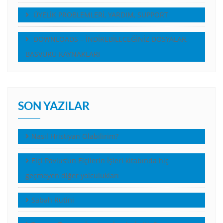
ÜYELİK PROBLEMLERİ, YARDIM, SUPPORT
DOWNLOADS – İNDİREBİLECEĞİNİZ DOSYALAR,
BASVURU KAYNAKLARI
SON YAZILAR
Nasıl Hristiyan Olabilirim?
Elçi Pavlus’un Elçilerin İşleri kitabında hiç
geçmeyen diğer yolculukları
Sabah Rutini