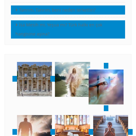
Tanrım, Tanrım, beni neden terkettin?
İsa Mesih mi, Yeşua mı? Türk halkı en çok
hangisine aşina?