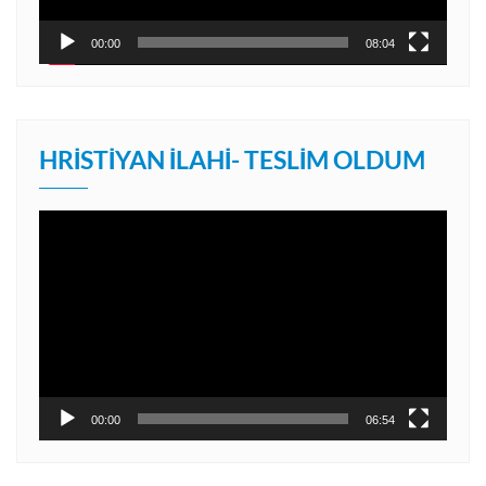
00:00
08:04
HRISTIYAN İLAHI- TESLIM OLDUM
Video
oynatıcı
00:00
06:54