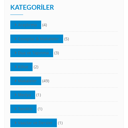
KATEGORILER
Araştırma
(4)
Cevaplar & Makaleler
(5)
Dua ve Tapınma
(3)
Kilise
(2)
Makaleler
(49)
Medya
(1)
Tanıklık
(1)
Vaazlar ve Dersler
(1)