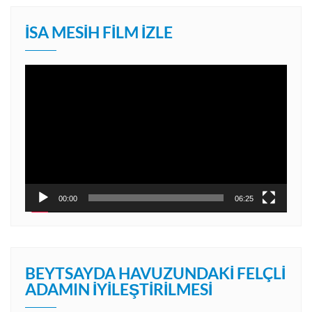
İSA MESIH FILM İZLE
Video
oynatıcı
00:00
06:25
BEYTSAYDA HAVUZUNDAKI FELÇLI
ADAMIN İYILEŞTIRILMESI