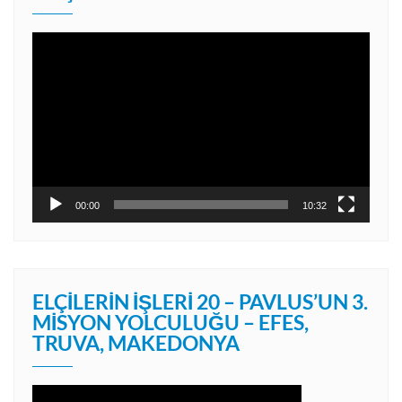
Video
oynatıcı
00:00
10:32
ELÇILERIN İŞLERI 20 – PAVLUS’UN 3.
MISYON YOLCULUĞU – EFES,
TRUVA, MAKEDONYA