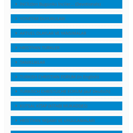
İNCİL’den Bugünkü İnciler… (Devotionals)
YÖNETiM DUYURULARI
AKTUEL OLAYLAR VE YANSIMALAR
HRİSTİYAN TÜRKLER
TANIKLIKLAR
TURKISH CHRISTIAN FORUM (in English)
TURKISCH CHRISTLICHE FORUM (auf Deutsch)
KUTSAL KİTAP (KİTABI MUKADDES)
HRİSTİYAN YAŞAMI VE UYGULAMALARI