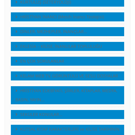
KURTULUŞ (SETERYOLOJİ)
HRİSTİYAN İNANCI (Mesih İnancı Teolojisi)
DİNLER, MEZHEPLER, İNANÇLAR…
EKLESİA – KİLİSE, İNANLILAR TOPLULUĞU
EN ÇOK SORULANLAR
KELAM WEB TV, GÖRÜNTÜLÜ VE SESLI DOSYALAR
HRİSTİYAN EDEBİYATI, ŞİİRLER, KİTAPLAR, MEDYA,
BASIN, YAYIN…
SEKÜLER KONULAR…
KUTSAL KITAP KARAKTERLERİ ve KİLİSE TARİHİNİN