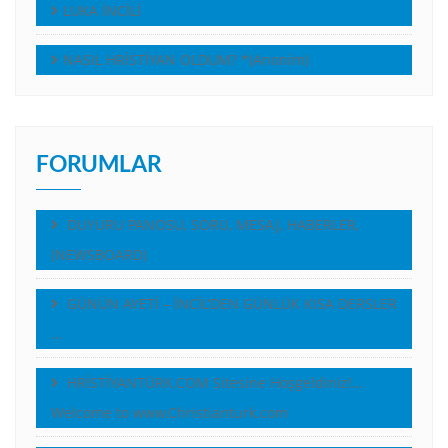
LUKA İNCİLİ
NASIL HRİSTİYAN OLDUM? *(Anonim)
FORUMLAR
DUYURU PANOSU, SORU, MESAJ, HABERLER,
(NEWSBOARD)
GÜNÜN AYETİ – İNCİL’DEN GÜNLÜK KISA DERSLER
…
HRİSTİYANTÜRK.COM Sitesine Hoşgeldiniz!…
Welcome to www.Christianturk.com