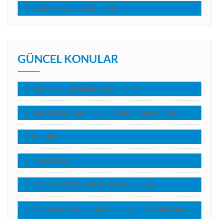
Nasıl Hristiyan Olabilirim?
GÜNCEL KONULAR
Kuşlardan çok daha değerlisiniz!
Kutsal Kitap Tanrı Sözü müdür? – John Calvin
Tanıklık
LUKA İNCİLİ
NASIL HRİSTİYAN OLDUM? *(Anonim)
Seni ben yarattım, sana ben biçim verdim.Sana