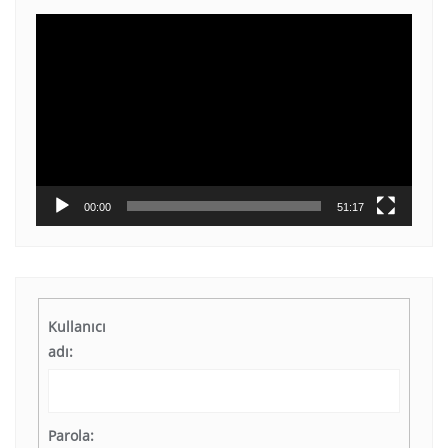
Video
oynatıcı
00:00
51:17
Kullanıcı
adı:
Parola: