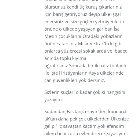
olursunuz,kendi üç kuruş çıkarlarınız
için barış getiriyoruz deyip ülke işgal
edersiniz ve size güçleri yetmiyenlerin
önüne o ülkede yaşayan gariban İsa
Mesih çocuklarını Oradaki yobazların
önüne atarsınız Mısır ve Irak’ta ki gibi
onlarca yüzlercesi sokaklarda ve ibadet
anında toplu kıyıma
uğratırsınız.Sonrada bir iki cılız toplantı
ile işte Hristiyanların Asya ülkelerinde
can güvenlikleri yok dersiniz.
Sizlerin suçları o kadar çok ki hangisini
yazayım.
Sudandan,Fas’tan,Cezayir’den,İrandan,Ir
ak’tan daha pek çok ülkelerden,Ülkenize
gelip ” İç savaştan kaçtım,yok efendim
ailem beni zorla evlendirecek,siyasiyim