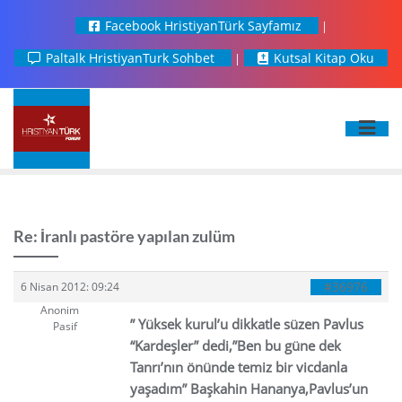
Facebook HristiyanTürk Sayfamız
Paltalk HristiyanTurk Sohbet
Kutsal Kitap Oku
Re: İranlı pastöre yapılan zulüm
#36976
6 Nisan 2012: 09:24
Anonim
” Yüksek kurul’u dikkatle süzen Pavlus
Pasif
“Kardeşler” dedi,”Ben bu güne dek
Tanrı’nın önünde temiz bir vicdanla
yaşadım” Başkahin Hananya,Pavlus’un