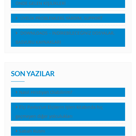
ÖNDE GELEN KİŞİLİKLERİ
ÜYELİK PROBLEMLERİ, YARDIM, SUPPORT
DOWNLOADS – İNDİREBİLECEĞİNİZ DOSYALAR,
BASVURU KAYNAKLARI
SON YAZILAR
Nasıl Hristiyan Olabilirim?
Elçi Pavlus’un Elçilerin İşleri kitabında hiç
geçmeyen diğer yolculukları
Sabah Rutini