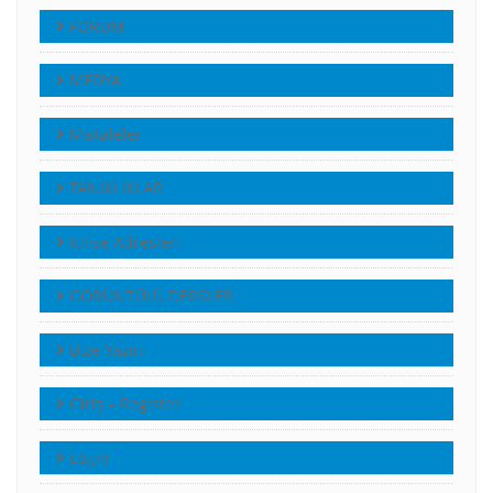
FORUM
MEDYA
Makaleler
TANIKLIKLAR
Kilise Adresleri
GÖRÜNTÜLÜ DERSLER
Bize Yazın
Giriş – Register
Login