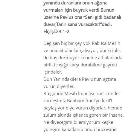
yanında duranlara onun ağzına
vurmaları için buyruk verdi.Bunun
üzerine Pavlus ona “Seni gidi badanalı
duvar,Tanrı sana vuracaktır!”dedi.
Elç.İşl.23:1-2
Değişen hiç bir şey yok Rab İsa Mesih
ve ona ait olanlar çalışıyor,tabi ki iblis
de boş durmuyor kendine ait olanlarla
birlikte ışığa karşı durabilme gayreti
içindeler.
Dün Yanındakilere Pavlus’un ağzına
vurun diyenler,
Bu günde Mesih İmanlısı İran’lı önder
kardeşimiz Benham İrani’ye İncil’i
paylaşıyor diye vurun diyorlar, hemde
zulüm altında,işkence gören bir insana.
Ne diyeceğimi bilemiyorum keşke
yüreğim kanatlanıp onun hücresine