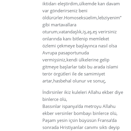
iktidarı eleştirdim,ülkemde kan davam
var gönderirseniz beni
öldürürler.Homoseksüelim,lebziyenim”
gibi martavallara
oturum,vatandaşlık,iş,aş,eş verirsiniz
onlarında kanı bitlenip memleket
özlemi çekmeye başlayınca nasıl olsa
Avrupa pasaportunuda
vermişsiniz,kendi ülkelerine gelip
gitmeye başlarlar tabi bu arada islami
terör örgütleri ile de samimiyet
artar,hasbehal olunur ve sonuç,
İndirsinler ikiz kuleleri Allahu ekber diye
binlerce ölü,
Bassınlar ispanya’da metroyu Allahu
ekber versinler bombayı binlerce ölü,
Paşam yesin içsin büyüsün Fransa’da
sonrada Hristiyanlar canımı sıktı deyip