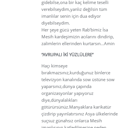
gidebilse,ona bir kaç kelime teselli
verebilseydim,yanlız değilsin tüm
imanlılar senin için dua ediyor
diyebilseydim.
Her şeye gücü yeten Rab’bimiz İsa
Mesih kardeşimizin acılarını dindirip,
zalimlerin ellerinden kurtarsın…Amin
“AVRUPALI İKİ YÜZLÜLERE”
Haçı kimseye
bırakmazsınız,kurduğunuz binlerce
televizyon kanalında sow üstüne sow
yaparsınız,dünya çapında
organizasyonlar yapıyoruz
diye,dünyalalıkları
götürürsünüz.Manyaklara karikatür
çizdirip yayınlatırsınız Asya ülkelerinde
suçsuz günahsız onlarca Mesih
imanlısının katledilmesine neden