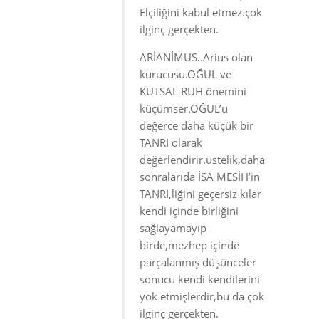
Elçiliğini kabul etmez.çok
ilginç gerçekten.
ARİANİMUS..Arius olan
kurucusu.OĞUL ve
KUTSAL RUH önemini
küçümser.OĞUL’u
değerce daha küçük bir
TANRI olarak
değerlendirir.üstelik,daha
sonralarıda İSA MESİH’in
TANRI,liğini geçersiz kılar
kendi içinde birliğini
sağlayamayıp
birde,mezhep içinde
parçalanmış düşünceler
sonucu kendi kendilerini
yok etmişlerdir,bu da çok
ilginç gerçekten.