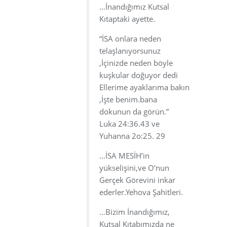
…İnandığımız Kutsal
Kıtaptaki ayette.
“İSA onlara neden
telaşlanıyorsunuz
,İçinizde neden böyle
kuşkular doğuyor dedi
Ellerime ayaklarıma bakın
,İşte benim.bana
dokunun da görün.”
Luka 24:36.43 ve
Yuhanna 2o:25. 29
…İSA MESİH’in
yükselişini,ve O’nun
Gerçek Görevini inkar
ederler.Yehova Şahitleri.
…Bizim İnandığımız,
Kutsal Kıtabımızda ne