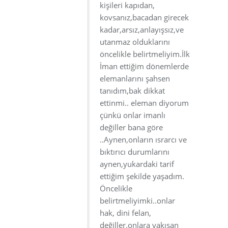
kişileri kapıdan,
kovsanız,bacadan girecek
kadar,arsız,anlayışsız,ve
utanmaz olduklarını
öncelikle belirtmeliyim.İlk
İman ettiğim dönemlerde
elemanlarını şahsen
tanıdım,bak dikkat
ettinmi.. eleman diyorum
çünkü onlar imanlı
değiller bana göre
..Aynen,onların ısrarcı ve
bıktırıcı durumlarını
aynen,yukardaki tarif
ettiğim şekilde yaşadım.
Öncelikle
belirtmeliyimki..onlar
hak, dini felan,
değiller.onlara yakışan