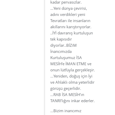
kadar pervasızlar.
…Yeni dünya çevirisi,
adını verdikleri yeni
Tevratları ile insanların
akıllarını karıştırıyorlar.
..İYİ davranış kurtuluşun
tek kapısıdır
diyorlar..BİZiM
İnancımızda
Kurtuluşumuz İSA
MESİH’e İMAN ETME ve
onun lütfüyla gerçekleşir.
…Yeniden, doğuş için İyi
ve Ahlaklı olma yeterlidir
görüşü geçerlidir.
…RAB İSA MESİH’ın
TANRI’lığını inkar ederler.
…Bizim inancımız