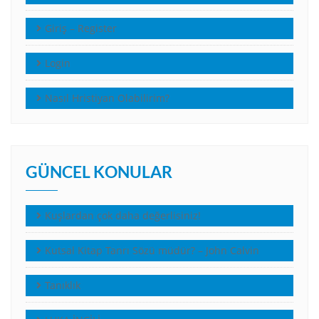
Giriş – Register
Login
Nasıl Hristiyan Olabilirim?
GÜNCEL KONULAR
Kuşlardan çok daha değerlisiniz!
Kutsal Kitap Tanrı Sözü müdür? – John Calvin
Tanıklık