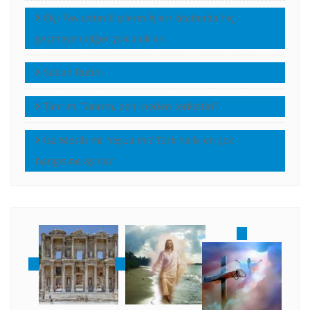
Elçi Pavlus’un Elçilerin İşleri kitabında hiç
geçmeyen diğer yolculukları
Sabah Rutini
Tanrım, Tanrım, beni neden terkettin?
İsa Mesih mi, Yeşua mı? Türk halkı en çok
hangisine aşina?