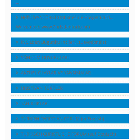
…
HRİSTİYANTÜRK.COM Sitesine Hoşgeldiniz!…
Welcome to www.Christianturk.com
İNCİL’den Bugünkü İnciler… (Devotionals)
YÖNETiM DUYURULARI
AKTUEL OLAYLAR VE YANSIMALAR
HRİSTİYAN TÜRKLER
TANIKLIKLAR
TURKISH CHRISTIAN FORUM (in English)
TURKISCH CHRISTLICHE FORUM (auf Deutsch)