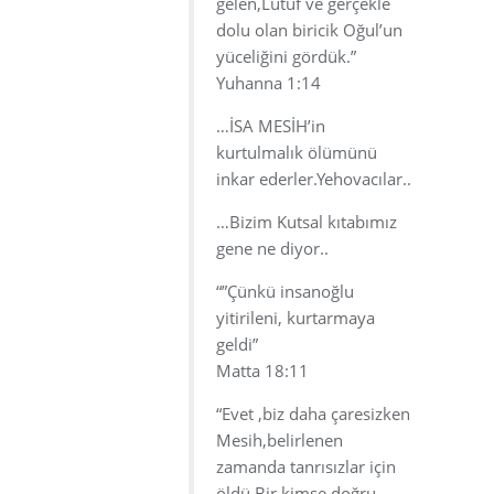
gelen,Lütüf ve gerçekle
dolu olan biricik Oğul’un
yüceliğini gördük.”
Yuhanna 1:14
…İSA MESİH’in
kurtulmalık ölümünü
inkar ederler.Yehovacılar..
…Bizim Kutsal kıtabımız
gene ne diyor..
“”Çünkü insanoğlu
yitirileni, kurtarmaya
geldi”
Matta 18:11
“Evet ,biz daha çaresizken
Mesih,belirlenen
zamanda tanrısızlar için
öldü.Bir kimse doğru