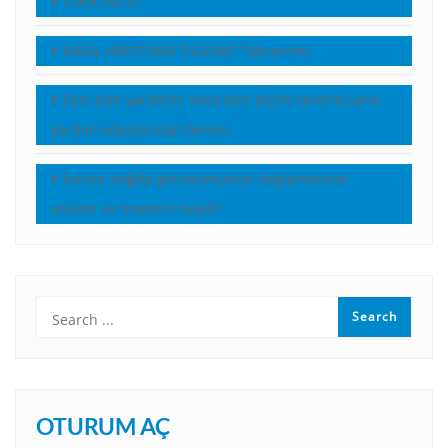
LUKA İNCİLİ
NASIL HRİSTİYAN OLDUM? *(Anonim)
Seni ben yarattım, sana ben biçim verdim.Sana
yardım edecek olan benim.
İsa’nın dağda görünümünün değişmesinin
anlamı ve önemini neydi?
OTURUM AÇ