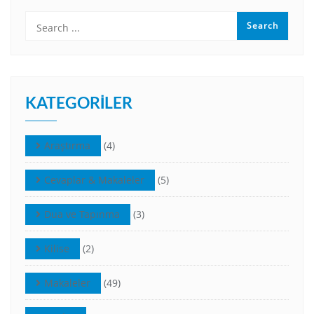
KATEGORILER
Araştırma
(4)
Cevaplar & Makaleler
(5)
Dua ve Tapınma
(3)
Kilise
(2)
Makaleler
(49)