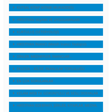
KUTSAL KİTAP (KİTABI MUKADDES)
HRİSTİYAN YAŞAMI VE UYGULAMALARI
KURTULUŞ (SETERYOLOJİ)
HRİSTİYAN İNANCI (Mesih İnancı Teolojisi)
DİNLER, MEZHEPLER, İNANÇLAR…
EKLESİA – KİLİSE, İNANLILAR TOPLULUĞU
EN ÇOK SORULANLAR
KELAM WEB TV, GÖRÜNTÜLÜ VE SESLI DOSYALAR
HRİSTİYAN EDEBİYATI, ŞİİRLER, KİTAPLAR, MEDYA,