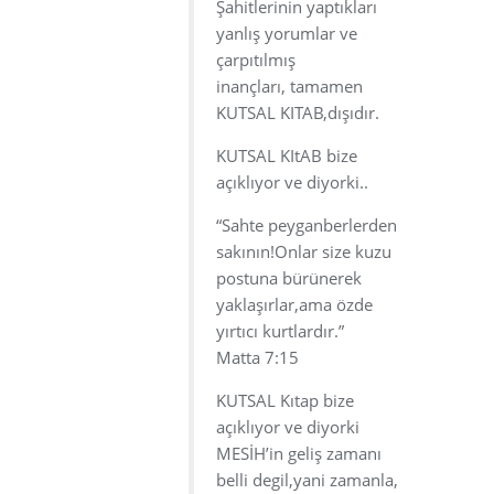
Şahitlerinin yaptıkları
yanlış yorumlar ve
çarpıtılmış
inançları, tamamen
KUTSAL KITAB,dışıdır.
KUTSAL KItAB bize
açıklıyor ve diyorki..
“Sahte peyganberlerden
sakının!Onlar size kuzu
postuna bürünerek
yaklaşırlar,ama özde
yırtıcı kurtlardır.”
Matta 7:15
KUTSAL Kıtap bize
açıklıyor ve diyorki
MESİH’in geliş zamanı
belli degil,yani zamanla,