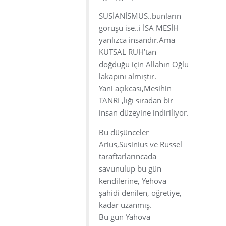
SUSİANİSMUS..bunların
görüşü ise..i İSA MESİH
yanlızca insandır.Ama
KUTSAL RUH’tan
doğduğu için Allahın Oğlu
lakapını almıştır.
Yani açıkcası,Mesihin
TANRI ,lığı sıradan bir
insan düzeyine indiriliyor.
Bu düşünceler
Arius,Susinius ve Russel
taraftarlarıncada
savunulup bu gün
kendilerine, Yehova
şahidi denilen, öğretiye,
kadar uzanmış.
Bu gün Yahova