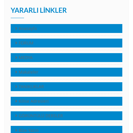
YARARLI LINKLER
Anasayfa
FORUM
MEDYA
Makaleler
TANIKLIKLAR
Kilise Adresleri
GÖRÜNTÜLÜ DERSLER
Bize Yazın