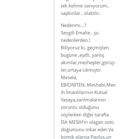
tek kelime sanıyorum..
sapkınlar.. olabilir..
Nedenmi…?
Sevgili Emalie.. şu
nedenlerden.!
Biliyoruz ki, geçmişten
bugüne ,eşitli, yanlış
akımlar,mezhepler,görüş-
ler,ortaya cıkmıştır.
Mesela,
EBİONİTEN..Meshebi,Mes
ih İmanlılarının Kutsal
Yasaya,sarılmalarının
zorunlu olduğunu
söylerken diğer tarafta
İSA MESİH’in olagan üstü
doğumunu inkar eder.Ve
komik olansa Pavlus,un