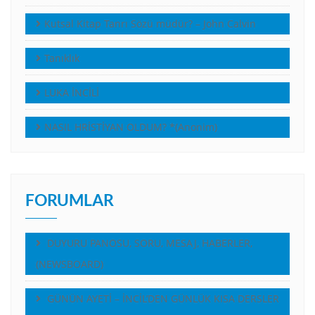
Kutsal Kitap Tanrı Sözü müdür? – John Calvin
Tanıklık
LUKA İNCİLİ
NASIL HRİSTİYAN OLDUM? *(Anonim)
FORUMLAR
DUYURU PANOSU, SORU, MESAJ, HABERLER,
(NEWSBOARD)
GÜNÜN AYETİ – İNCİL’DEN GÜNLÜK KISA DERSLER