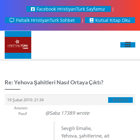
Facebook HristiyanTürk Sayfamız
Paltalk HristiyanTurk Sohbet
Kutsal Kitap Oku
Re: Yehova Şahitleri Nasıl Ortaya Çıktı?
#34516
19 Şubat 2010: 21:34
Anonim
@Saba 17389 wrote:
Pasif
Sevgili Emalie,
Yehova, şahitlerine, ait