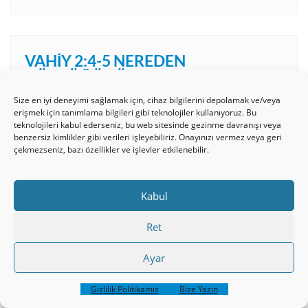
VAHIY 2:4-5 NEREDEN
DÜŞTÜĞÜNÜ HATIRLA!
Size en iyi deneyimi sağlamak için, cihaz bilgilerini depolamak ve/veya
erişmek için tanımlama bilgileri gibi teknolojiler kullanıyoruz. Bu
Video
teknolojileri kabul ederseniz, bu web sitesinde gezinme davranışı veya
oynatıcı
benzersiz kimlikler gibi verileri işleyebiliriz. Onayınızı vermez veya geri
çekmezseniz, bazı özellikler ve işlevler etkilenebilir.
Kabul
Ret
00:00
10:32
Ayar
Gizlilik Politikamız
Bize Yazın