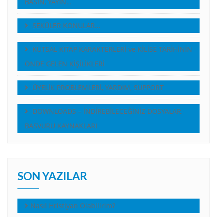
BASIN, YAYIN…
SEKÜLER KONULAR…
KUTSAL KITAP KARAKTERLERİ ve KİLİSE TARİHİNİN
ÖNDE GELEN KİŞİLİKLERİ
ÜYELİK PROBLEMLERİ, YARDIM, SUPPORT
DOWNLOADS – İNDİREBİLECEĞİNİZ DOSYALAR,
BASVURU KAYNAKLARI
SON YAZILAR
Nasıl Hristiyan Olabilirim?