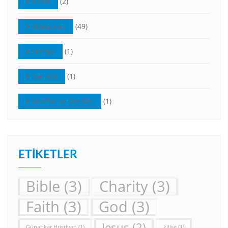
Kilise
(2)
Makaleler
(49)
Medya
(1)
Tanıklık
(1)
Vaazlar ve Dersler
(1)
ETIKETLER
Bible
(3)
Charity
(3)
Faith
(3)
God
(3)
Jesus
(2)
Günahkar Hristiyan
(1)
kilise
(1)