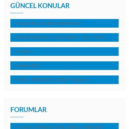
GÜNCEL KONULAR
Kuşlardan çok daha değerlisiniz!
Kutsal Kitap Tanrı Sözü müdür? – John Calvin
Tanıklık
LUKA İNCİLİ
NASIL HRİSTİYAN OLDUM? *(Anonim)
FORUMLAR
DUYURU PANOSU, SORU, MESAJ, HABERLER,