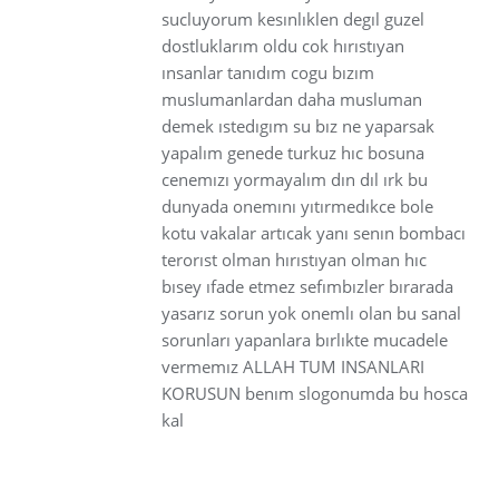
sucluyorum kesınlıklen degıl guzel
dostluklarım oldu cok hırıstıyan
ınsanlar tanıdım cogu bızım
muslumanlardan daha musluman
demek ıstedıgım su bız ne yaparsak
yapalım genede turkuz hıc bosuna
cenemızı yormayalım dın dıl ırk bu
dunyada onemını yıtırmedıkce bole
kotu vakalar artıcak yanı senın bombacı
terorıst olman hırıstıyan olman hıc
bısey ıfade etmez sefımbızler bırarada
yasarız sorun yok onemlı olan bu sanal
sorunları yapanlara bırlıkte mucadele
vermemız ALLAH TUM INSANLARI
KORUSUN benım slogonumda bu hosca
kal