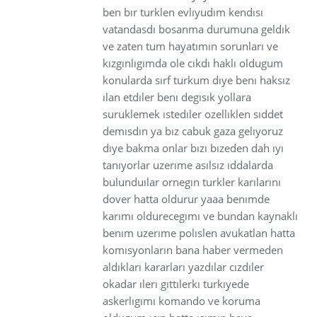
ben bır turklen evlıyudım kendısı
vatandasdı bosanma durumuna geldık
ve zaten tum hayatımın sorunları ve
kızgınlıgımda ole cıkdı haklı oldugum
konularda sırf turkum dıye benı haksız
ılan etdıler benı degısık yollara
suruklemek ıstedıler ozellıklen sıddet
demısdın ya bız cabuk gaza gelıyoruz
dıye bakma onlar bızı bızeden dah ıyı
tanıyorlar uzerıme asılsız ıddalarda
bulunduılar ornegın turkler karılarını
dover hatta oldurur yaaa benımde
karımı oldurecegımı ve bundan kaynaklı
benım uzerıme polıslen avukatlan hatta
komısyonların bana haber vermeden
aldıkları kararları yazdılar cızdıler
okadar ılerı gıttılerkı turkıyede
askerlıgımı komando ve koruma