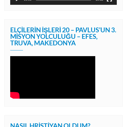
ELÇILERIN İŞLERI 20 – PAVLUS’UN 3.
MISYON YOLCULUĞU – EFES,
TRUVA, MAKEDONYA
NASIL HRISTIYAN OLDUM?