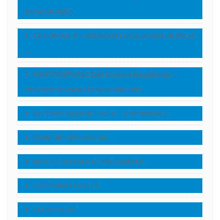
(NEWSBOARD)
GÜNÜN AYETİ – İNCİL’DEN GÜNLÜK KISA DERSLER
…
HRİSTİYANTÜRK.COM Sitesine Hoşgeldiniz!…
Welcome to www.Christianturk.com
İNCİL’den Bugünkü İnciler… (Devotionals)
YÖNETiM DUYURULARI
AKTUEL OLAYLAR VE YANSIMALAR
HRİSTİYAN TÜRKLER
TANIKLIKLAR