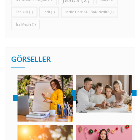
Tanıklık
(1)
İncil
(1)
İncil’e Göre KURBAN Nedir?
(1)
İsa Mesih
(1)
GÖRSELLER