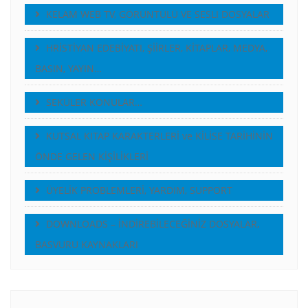
KELAM WEB TV, GÖRÜNTÜLÜ VE SESLI DOSYALAR
HRİSTİYAN EDEBİYATI, ŞİİRLER, KİTAPLAR, MEDYA,
BASIN, YAYIN…
SEKÜLER KONULAR…
KUTSAL KITAP KARAKTERLERİ ve KİLİSE TARİHİNİN
ÖNDE GELEN KİŞİLİKLERİ
ÜYELİK PROBLEMLERİ, YARDIM, SUPPORT
DOWNLOADS – İNDİREBİLECEĞİNİZ DOSYALAR,
BASVURU KAYNAKLARI