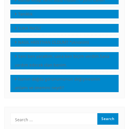
Tanıklık
LUKA İNCİLİ
NASIL HRİSTİYAN OLDUM? *(Anonim)
Seni ben yarattım, sana ben biçim verdim.Sana
yardım edecek olan benim.
İsa’nın dağda görünümünün değişmesinin
anlamı ve önemini neydi?