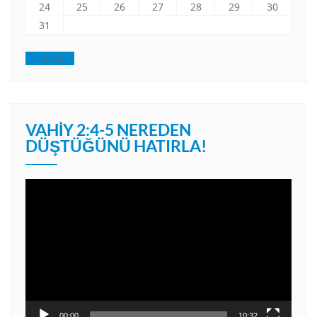
24
25
26
27
28
29
30
31
« Tem
VAHIY 2:4-5 NEREDEN
DÜŞTÜĞÜNÜ HATIRLA!
Video
oynatıcı
00:00
10:32