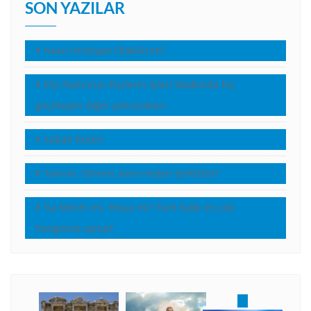
SON YAZILAR
Nasıl Hristiyan Olabilirim?
Elçi Pavlus’un Elçilerin İşleri kitabında hiç
geçmeyen diğer yolculukları
Sabah Rutini
Tanrım, Tanrım, beni neden terkettin?
İsa Mesih mi, Yeşua mı? Türk halkı en çok
hangisine aşina?