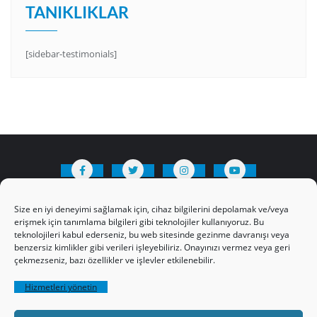
TANIKLIKLAR
[sidebar-testimonials]
HAKKIMIZDA
Üyelik Kuralları
Bize Yazın
Size en iyi deneyimi sağlamak için, cihaz bilgilerini depolamak ve/veya
Gizlilik Politikamız
İncil’den Dersler
erişmek için tanımlama bilgileri gibi teknolojiler kullanıyoruz. Bu
teknolojileri kabul ederseniz, bu web sitesinde gezinme davranışı veya
Makaleler
Online Kutsal Kitap
benzersiz kimlikler gibi verileri işleyebiliriz. Onayınızı vermez veya geri
Video Öğrencilik Dersleri
çekmezseniz, bazı özellikler ve işlevler etkilenebilir.
ABNSAT Türkiye – Canlı İzleyin
Hizmetleri yönetin
Ahuva Hizmetleri YouTube Sayfası
Hesap aç
Üye Girişi
Kayıt
Register