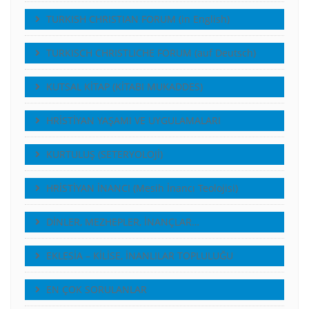
TURKISH CHRISTIAN FORUM (in English)
TURKISCH CHRISTLICHE FORUM (auf Deutsch)
KUTSAL KİTAP (KİTABI MUKADDES)
HRİSTİYAN YAŞAMI VE UYGULAMALARI
KURTULUŞ (SETERYOLOJİ)
HRİSTİYAN İNANCI (Mesih İnancı Teolojisi)
DİNLER, MEZHEPLER, İNANÇLAR…
EKLESİA – KİLİSE, İNANLILAR TOPLULUĞU
EN ÇOK SORULANLAR