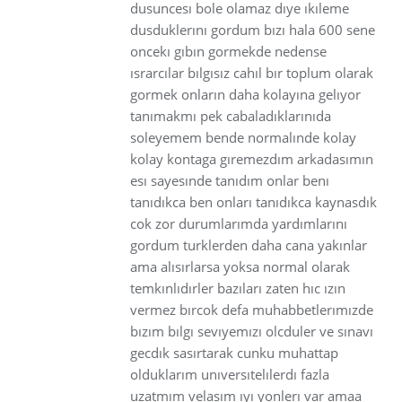
dusuncesı bole olamaz dıye ıkıleme
dusduklerını gordum bızı hala 600 sene
oncekı gıbın gormekde nedense
ısrarcılar bılgısız cahıl bır toplum olarak
gormek onların daha kolayına gelıyor
tanımakmı pek cabaladıklarınıda
soleyemem bende normalınde kolay
kolay kontaga gıremezdım arkadasımın
esı sayesınde tanıdım onlar benı
tanıdıkca ben onları tanıdıkca kaynasdık
cok zor durumlarımda yardımlarını
gordum turklerden daha cana yakınlar
ama alısırlarsa yoksa normal olarak
temkınlıdırler bazıları zaten hıc ızın
vermez bırcok defa muhabbetlerımızde
bızım bılgı sevıyemızı olcduler ve sınavı
gecdık sasırtarak cunku muhattap
olduklarım unıversıtelılerdı fazla
uzatmım velasım ıyı yonlerı var amaa