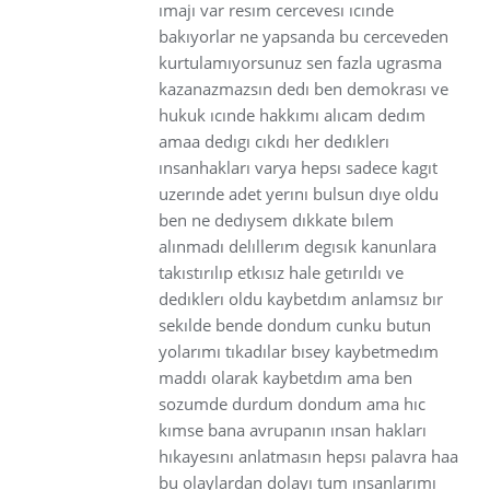
ımajı var resım cercevesı ıcınde
bakıyorlar ne yapsanda bu cerceveden
kurtulamıyorsunuz sen fazla ugrasma
kazanazmazsın dedı ben demokrası ve
hukuk ıcınde hakkımı alıcam dedım
amaa dedıgı cıkdı her dedıklerı
ınsanhakları varya hepsı sadece kagıt
uzerınde adet yerını bulsun dıye oldu
ben ne dedıysem dıkkate bılem
alınmadı delıllerım degısık kanunlara
takıstırılıp etkısız hale getırıldı ve
dedıklerı oldu kaybetdım anlamsız bır
sekılde bende dondum cunku butun
yolarımı tıkadılar bısey kaybetmedım
maddı olarak kaybetdım ama ben
sozumde durdum dondum ama hıc
kımse bana avrupanın ınsan hakları
hıkayesını anlatmasın hepsı palavra haa
bu olaylardan dolayı tum ınsanlarımı