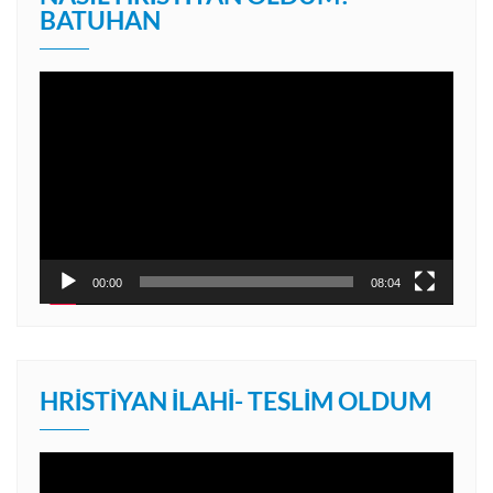
BATUHAN
Video
oynatıcı
00:00
08:04
HRISTIYAN İLAHI- TESLIM OLDUM
Video
oynatıcı