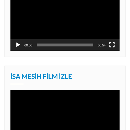
00:00
06:54
İSA MESIH FILM İZLE
Video
oynatıcı