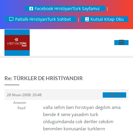
Facebook HristiyanTürk Sayfamız
Paltalk HristiyanTurk Sohbet
Kutsal Kitap Oku
Re: TÜRKLER DE HRİSTİYANDIR
#28875
28 Nisan 2008: 20:48
Anonim
valla sefım ben hırıstıyan degılım ama
Pasif
bende 4 sene yasadım turk
oldugumdanda cok dertler cekdım
benımlen konusanlar turklerın