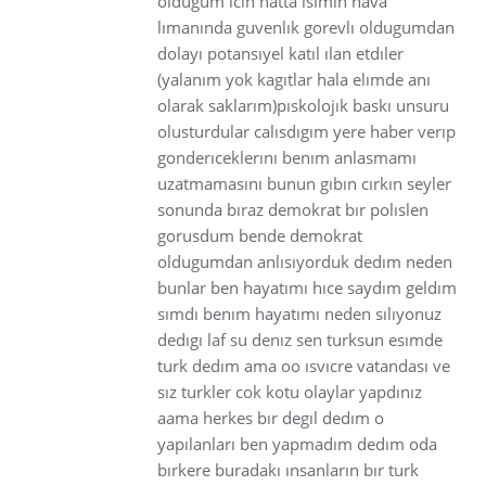
oldugum ıcın hatta ısımın hava
lımanında guvenlık gorevlı oldugumdan
dolayı potansıyel katıl ılan etdıler
(yalanım yok kagıtlar hala elımde anı
olarak saklarım)pıskolojık baskı unsuru
olusturdular calısdıgım yere haber verıp
gonderıceklerını benım anlasmamı
uzatmamasını bunun gıbın cırkın seyler
sonunda bıraz demokrat bır polıslen
gorusdum bende demokrat
oldugumdan anlısıyorduk dedım neden
bunlar ben hayatımı hıce saydım geldım
sımdı benım hayatımı neden sılıyonuz
dedıgı laf su denız sen turksun esımde
turk dedım ama oo ısvıcre vatandası ve
sız turkler cok kotu olaylar yapdınız
aama herkes bır degıl dedım o
yapılanları ben yapmadım dedım oda
bırkere buradakı ınsanların bır turk