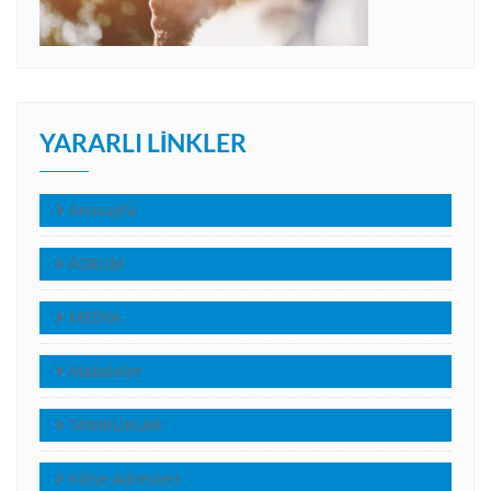
YARARLI LINKLER
Anasayfa
FORUM
MEDYA
Makaleler
TANIKLIKLAR
Kilise Adresleri