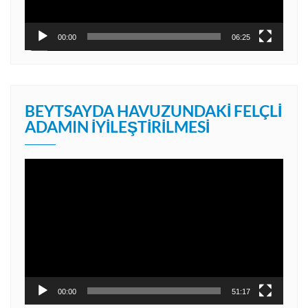
00:00
06:25
BEYTSAYDA HAVUZUNDAKI FELÇLI
ADAMIN İYILEŞTIRILMESI
Video
oynatıcı
00:00
51:17