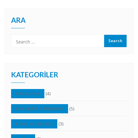
ARA
KATEGORILER
Araştırma
(4)
Cevaplar & Makaleler
(5)
Dua ve Tapınma
(3)