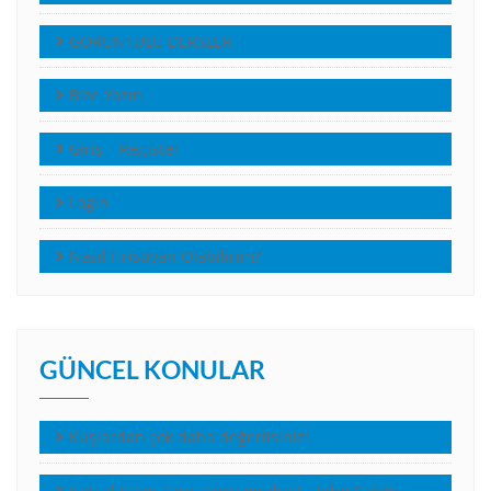
GÖRÜNTÜLÜ DERSLER
Bize Yazın
Giriş – Register
Login
Nasıl Hristiyan Olabilirim?
GÜNCEL KONULAR
Kuşlardan çok daha değerlisiniz!
Kutsal Kitap Tanrı Sözü müdür? – John Calvin