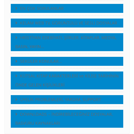
EN ÇOK SORULANLAR
KELAM WEB TV, GÖRÜNTÜLÜ VE SESLI DOSYALAR
HRİSTİYAN EDEBİYATI, ŞİİRLER, KİTAPLAR, MEDYA,
BASIN, YAYIN…
SEKÜLER KONULAR…
KUTSAL KITAP KARAKTERLERİ ve KİLİSE TARİHİNİN
ÖNDE GELEN KİŞİLİKLERİ
ÜYELİK PROBLEMLERİ, YARDIM, SUPPORT
DOWNLOADS – İNDİREBİLECEĞİNİZ DOSYALAR,
BASVURU KAYNAKLARI