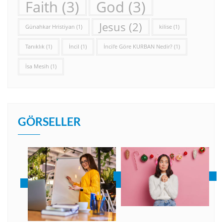
Faith
(3)
God
(3)
Jesus
(2)
Günahkar Hristiyan
(1)
kilise
(1)
Tanıklık
(1)
İncil
(1)
İncil’e Göre KURBAN Nedir?
(1)
İsa Mesih
(1)
GÖRSELLER