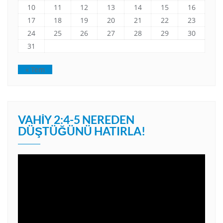
10
11
12
13
14
15
16
17
18
19
20
21
22
23
24
25
26
27
28
29
30
31
« Tem
VAHIY 2:4-5 NEREDEN
DÜŞTÜĞÜNÜ HATIRLA!
Video
oynatıcı