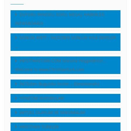
DUYURU PANOSU, SORU, MESAJ, HABERLER,
(NEWSBOARD)
GÜNÜN AYETİ – İNCİL’DEN GÜNLÜK KISA DERSLER
…
HRİSTİYANTÜRK.COM Sitesine Hoşgeldiniz!…
Welcome to www.Christianturk.com
İNCİL’den Bugünkü İnciler… (Devotionals)
YÖNETiM DUYURULARI
AKTUEL OLAYLAR VE YANSIMALAR
HRİSTİYAN TÜRKLER