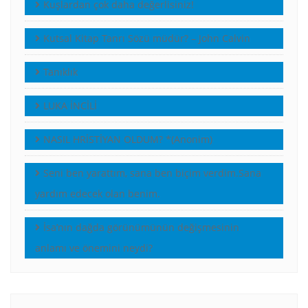
Kuşlardan çok daha değerlisiniz!
Kutsal Kitap Tanrı Sözü müdür? – John Calvin
Tanıklık
LUKA İNCİLİ
NASIL HRİSTİYAN OLDUM? *(Anonim)
Seni ben yarattım, sana ben biçim verdim.Sana
yardım edecek olan benim.
İsa’nın dağda görünümünün değişmesinin
anlamı ve önemini neydi?