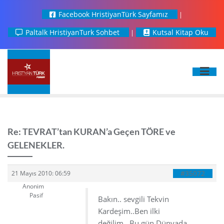
Facebook HristiyanTürk Sayfamız
Paltalk HristiyanTurk Sohbet
Kutsal Kitap Oku
Re: TEVRAT’tan KURAN’a Geçen TÖRE ve
GELENEKLER.
#35072
21 Mayıs 2010: 06:59
Anonim
Pasif
Bakın.. sevgili Tekvin
Kardeşim..Ben ilki
değilim ..Bu gün Dünyada