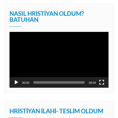
NASIL HRISTIYAN OLDUM?
BATUHAN
Video
oynatıcı
00:00
08:04
HRISTIYAN İLAHI- TESLIM OLDUM