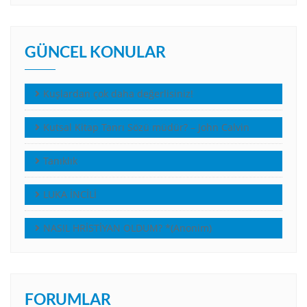
GÜNCEL KONULAR
Kuşlardan çok daha değerlisiniz!
Kutsal Kitap Tanrı Sözü müdür? – John Calvin
Tanıklık
LUKA İNCİLİ
NASIL HRİSTİYAN OLDUM? *(Anonim)
FORUMLAR