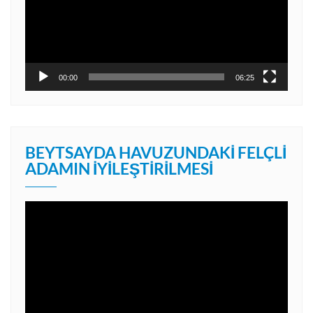
00:00
06:25
BEYTSAYDA HAVUZUNDAKI FELÇLI
ADAMIN İYILEŞTIRILMESI
Video
oynatıcı