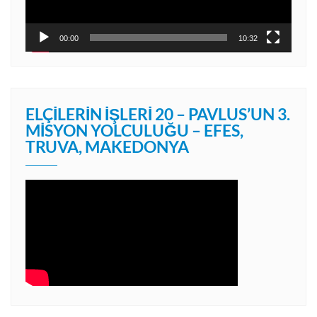
00:00
10:32
ELÇILERIN İŞLERI 20 – PAVLUS’UN 3.
MISYON YOLCULUĞU – EFES,
TRUVA, MAKEDONYA