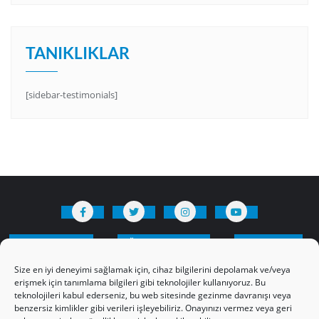
TANIKLIKLAR
[sidebar-testimonials]
HAKKIMIZDA
Üyelik Kuralları
Bize Yazın
Gizlilik Politikamız
İncil’den Dersler
Size en iyi deneyimi sağlamak için, cihaz bilgilerini depolamak ve/veya
Makaleler
Online Kutsal Kitap
erişmek için tanımlama bilgileri gibi teknolojiler kullanıyoruz. Bu
teknolojileri kabul ederseniz, bu web sitesinde gezinme davranışı veya
Video Öğrencilik Dersleri
benzersiz kimlikler gibi verileri işleyebiliriz. Onayınızı vermez veya geri
ABNSAT Türkiye – Canlı İzleyin