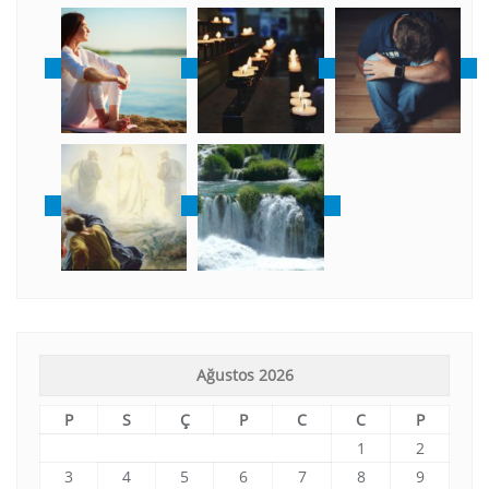
Ağustos 2026
P
S
Ç
P
C
C
P
1
2
3
4
5
6
7
8
9