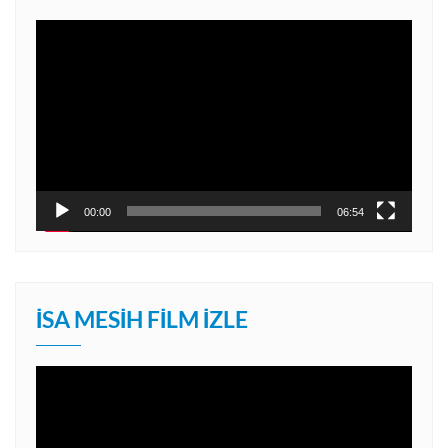
Video
oynatıcı
00:00
06:54
İSA MESIH FILM İZLE
Video
oynatıcı