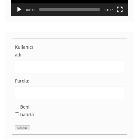
00:00
51:17
Kullanıcı
adı:
Parola:
Beni
hatırla
Giriş yap