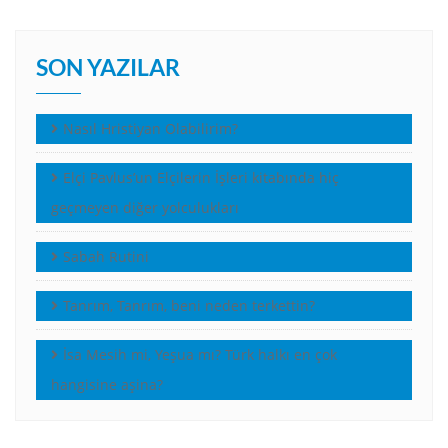
SON YAZILAR
Nasıl Hristiyan Olabilirim?
Elçi Pavlus’un Elçilerin İşleri kitabında hiç
geçmeyen diğer yolculukları
Sabah Rutini
Tanrım, Tanrım, beni neden terkettin?
İsa Mesih mi, Yeşua mı? Türk halkı en çok
hangisine aşina?