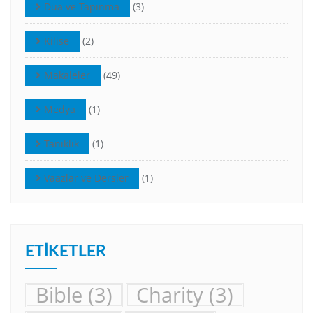
Dua ve Tapınma
(3)
Kilise
(2)
Makaleler
(49)
Medya
(1)
Tanıklık
(1)
Vaazlar ve Dersler
(1)
ETIKETLER
Bible
(3)
Charity
(3)