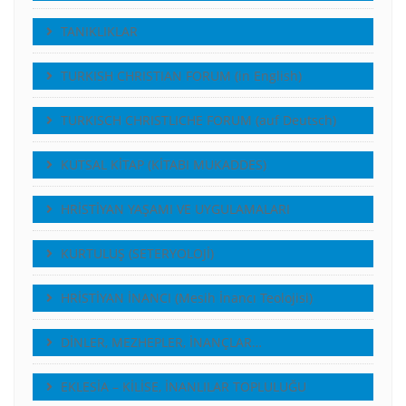
TANIKLIKLAR
TURKISH CHRISTIAN FORUM (in English)
TURKISCH CHRISTLICHE FORUM (auf Deutsch)
KUTSAL KİTAP (KİTABI MUKADDES)
HRİSTİYAN YAŞAMI VE UYGULAMALARI
KURTULUŞ (SETERYOLOJİ)
HRİSTİYAN İNANCI (Mesih İnancı Teolojisi)
DİNLER, MEZHEPLER, İNANÇLAR…
EKLESİA – KİLİSE, İNANLILAR TOPLULUĞU