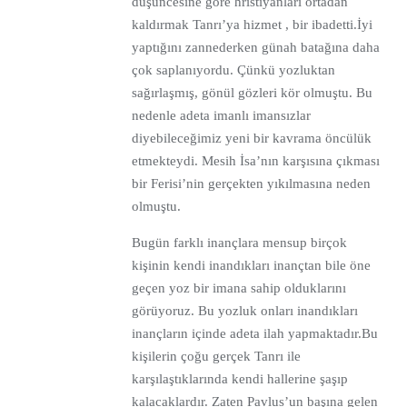
düşüncesine göre hristiyanları ortadan
kaldırmak Tanrı’ya hizmet , bir ibadetti.İyi
yaptığını zannederken günah batağına daha
çok saplanıyordu. Çünkü yozluktan
sağırlaşmış, gönül gözleri kör olmuştu. Bu
nedenle adeta imanlı imansızlar
diyebileceğimiz yeni bir kavrama öncülük
etmekteydi. Mesih İsa’nın karşısına çıkması
bir Ferisi’nin gerçekten yıkılmasına neden
olmuştu.
Bugün farklı inançlara mensup birçok
kişinin kendi inandıkları inançtan bile öne
geçen yoz bir imana sahip olduklarını
görüyoruz. Bu yozluk onları inandıkları
inançların içinde adeta ilah yapmaktadır.Bu
kişilerin çoğu gerçek Tanrı ile
karşılaştıklarında kendi hallerine şaşıp
kalacaklardır. Zaten Pavlus’un başına gelen