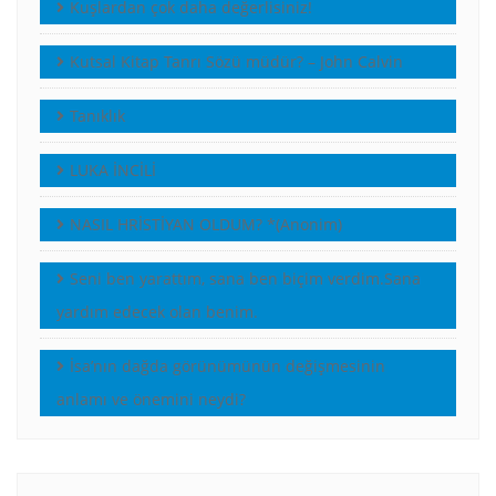
Kuşlardan çok daha değerlisiniz!
Kutsal Kitap Tanrı Sözü müdür? – John Calvin
Tanıklık
LUKA İNCİLİ
NASIL HRİSTİYAN OLDUM? *(Anonim)
Seni ben yarattım, sana ben biçim verdim.Sana
yardım edecek olan benim.
İsa’nın dağda görünümünün değişmesinin
anlamı ve önemini neydi?