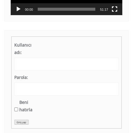
00:00
51:17
Kullanıcı
adı:
Parola:
Beni
hatırla
Giriş yap