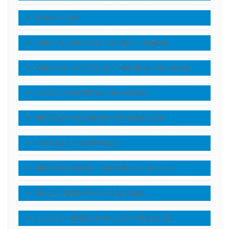
TANIKLIKLAR
TURKISH CHRISTIAN FORUM (in English)
TURKISCH CHRISTLICHE FORUM (auf Deutsch)
KUTSAL KİTAP (KİTABI MUKADDES)
HRİSTİYAN YAŞAMI VE UYGULAMALARI
KURTULUŞ (SETERYOLOJİ)
HRİSTİYAN İNANCI (Mesih İnancı Teolojisi)
DİNLER, MEZHEPLER, İNANÇLAR…
EKLESİA – KİLİSE, İNANLILAR TOPLULUĞU