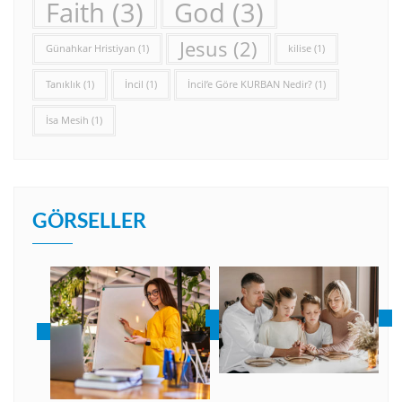
Faith
(3)
God
(3)
Jesus
(2)
Günahkar Hristiyan
(1)
kilise
(1)
Tanıklık
(1)
İncil
(1)
İncil’e Göre KURBAN Nedir?
(1)
İsa Mesih
(1)
GÖRSELLER