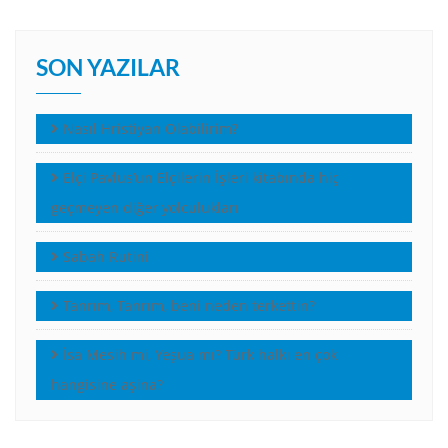
SON YAZILAR
Nasıl Hristiyan Olabilirim?
Elçi Pavlus’un Elçilerin İşleri kitabında hiç
geçmeyen diğer yolculukları
Sabah Rutini
Tanrım, Tanrım, beni neden terkettin?
İsa Mesih mi, Yeşua mı? Türk halkı en çok
hangisine aşina?