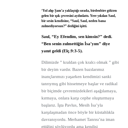
‘Yol alıp Şam’a yaklaştığı sırada, birdenbire gökten
gelen bir ışık çevresini aydınlattı. Yere yıkılan Saul,
bir sesin kendisine, “Saul, Saul, neden bana
zulmediyorsun?” dediğini işitti.
Saul, “Ey Efendim, sen kimsin?” dedi.
“Ben senin zulmettiğin İsa’yım” diye
yanıt geldi (Elç.9:3-5).
Dilimizde ” kraldan çok kralcı olmak ” gibi
bir deyim vardır. Bazen bazılarımız
inançlarımızı yaşarken kendimizi sanki
tanrıymış gibi hissetmeye başlar ve radikal
bir biçimde çevremizdekileri aşağılamaya,
kırmaya, onlara karşı cephe oluşturmaya
başlarız. İşta Pavlus, Mesih İsa’yla
karşılaşmadan önce böyle bir küstahlıkla
davranıyordu. Merhamet Tanrısı’na iman
ettiğini söylüyordu ama kendisi