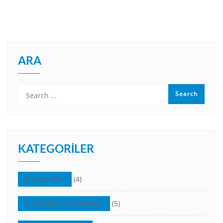
ARA
KATEGORILER
Araştırma
(4)
Cevaplar & Makaleler
(5)