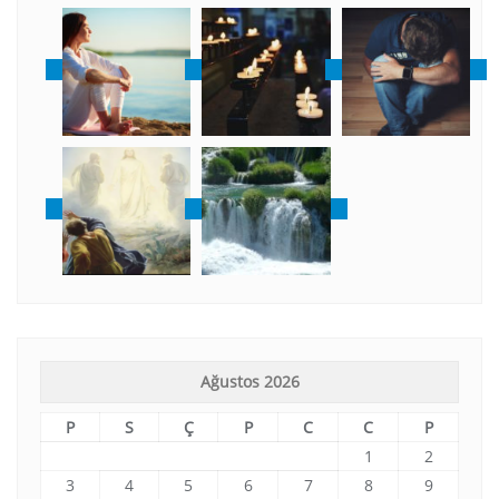
Ağustos 2026
P
S
Ç
P
C
C
P
1
2
3
4
5
6
7
8
9