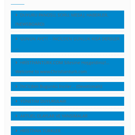
DUYURU PANOSU, SORU, MESAJ, HABERLER,
(NEWSBOARD)
GÜNÜN AYETİ – İNCİL’DEN GÜNLÜK KISA DERSLER
…
HRİSTİYANTÜRK.COM Sitesine Hoşgeldiniz!…
Welcome to www.Christianturk.com
İNCİL’den Bugünkü İnciler… (Devotionals)
YÖNETiM DUYURULARI
AKTUEL OLAYLAR VE YANSIMALAR
HRİSTİYAN TÜRKLER