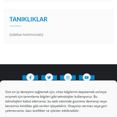
TANIKLIKLAR
[sidebar-testimonials]
HAKKIMIZDA
Üyelik Kuralları
Bize Yazın
Size en iyi deneyimi sağlamak için, cihaz bilgilerini depolamak ve/veya
Gizlilik Politikamız
İncil’den Dersler
erişmek için tanımlama bilgileri gibi teknolojiler kullanıyoruz. Bu
teknolojileri kabul ederseniz, bu web sitesinde gezinme davranışı veya
Makaleler
Online Kutsal Kitap
benzersiz kimlikler gibi verileri işleyebiliriz. Onayınızı vermez veya geri
Video Öğrencilik Dersleri
çekmezseniz, bazı özellikler ve işlevler etkilenebilir.
ABNSAT Türkiye – Canlı İzleyin