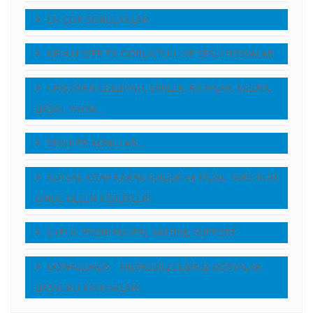
EN ÇOK SORULANLAR
KELAM WEB TV, GÖRÜNTÜLÜ VE SESLI DOSYALAR
HRİSTİYAN EDEBİYATI, ŞİİRLER, KİTAPLAR, MEDYA,
BASIN, YAYIN…
SEKÜLER KONULAR…
KUTSAL KITAP KARAKTERLERİ ve KİLİSE TARİHİNİN
ÖNDE GELEN KİŞİLİKLERİ
ÜYELİK PROBLEMLERİ, YARDIM, SUPPORT
DOWNLOADS – İNDİREBİLECEĞİNİZ DOSYALAR,
BASVURU KAYNAKLARI