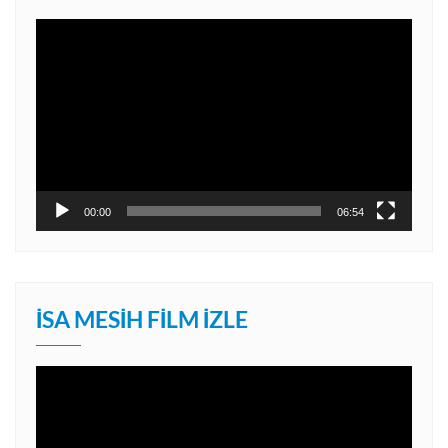
Video
oynatıcı
00:00
06:54
İSA MESIH FILM İZLE
Video
oynatıcı