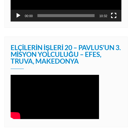
00:00
10:32
ELÇILERIN İŞLERI 20 – PAVLUS’UN 3.
MISYON YOLCULUĞU – EFES,
TRUVA, MAKEDONYA