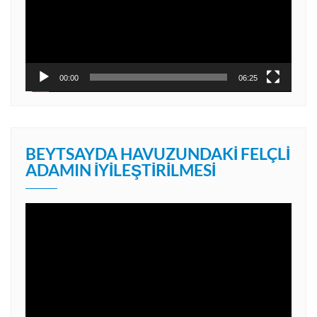
00:00
06:25
BEYTSAYDA HAVUZUNDAKI FELÇLI
ADAMIN İYILEŞTIRILMESI
Video
oynatıcı