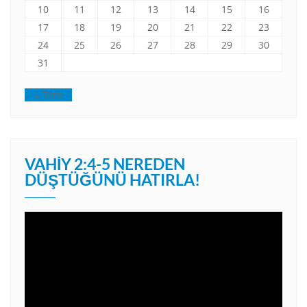
10
11
12
13
14
15
16
17
18
19
20
21
22
23
24
25
26
27
28
29
30
31
« Tem
VAHIY 2:4-5 NEREDEN
DÜŞTÜĞÜNÜ HATIRLA!
Video
oynatıcı