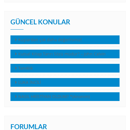
GÜNCEL KONULAR
Kuşlardan çok daha değerlisiniz!
Kutsal Kitap Tanrı Sözü müdür? – John Calvin
Tanıklık
LUKA İNCİLİ
NASIL HRİSTİYAN OLDUM? *(Anonim)
FORUMLAR