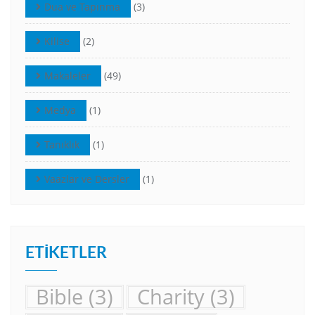
Dua ve Tapınma
(3)
Kilise
(2)
Makaleler
(49)
Medya
(1)
Tanıklık
(1)
Vaazlar ve Dersler
(1)
ETIKETLER
Bible
(3)
Charity
(3)