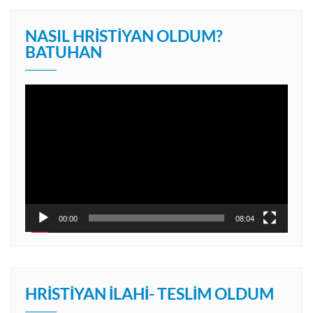
NASIL HRISTIYAN OLDUM?
BATUHAN
Video
oynatıcı
00:00
08:04
HRISTIYAN İLAHI- TESLIM OLDUM