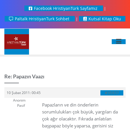
Facebook HristiyanTürk Sayfamız
Paltalk HristiyanTurk Sohbet
Kutsal Kitap Oku
Re: Papazın Vaazı
#35937
10 Şubat 2011: 00:45
Anonim
Papazların ve din önderlerin
Pasif
sorumlulukları çok büyük, yargıları da
çok ağır olacaktır. Fıkrada anlatılan
başpapaz böyle yaparsa, gerisini siz