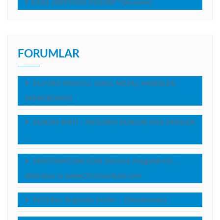
NASIL HRİSTİYAN OLDUM? *(Anonim)
FORUMLAR
DUYURU PANOSU, SORU, MESAJ, HABERLER,
(NEWSBOARD)
GÜNÜN AYETİ – İNCİL’DEN GÜNLÜK KISA DERSLER
…
HRİSTİYANTÜRK.COM Sitesine Hoşgeldiniz!…
Welcome to www.Christianturk.com
İNCİL’den Bugünkü İnciler… (Devotionals)