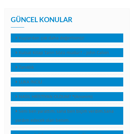
GÜNCEL KONULAR
Kuşlardan çok daha değerlisiniz!
Kutsal Kitap Tanrı Sözü müdür? – John Calvin
Tanıklık
LUKA İNCİLİ
NASIL HRİSTİYAN OLDUM? *(Anonim)
Seni ben yarattım, sana ben biçim verdim.Sana
yardım edecek olan benim.