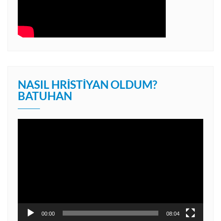
NASIL HRISTIYAN OLDUM?
BATUHAN
Video
oynatıcı
00:00
08:04