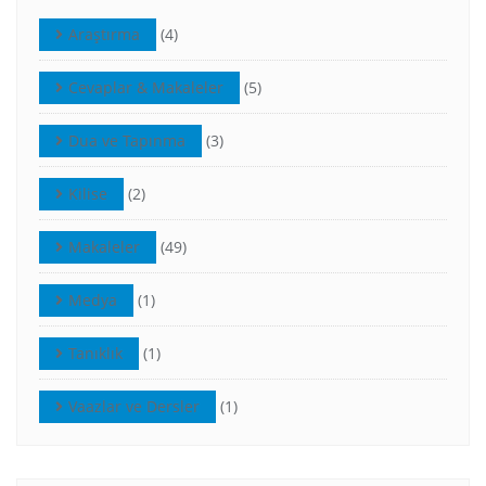
Araştırma
(4)
Cevaplar & Makaleler
(5)
Dua ve Tapınma
(3)
Kilise
(2)
Makaleler
(49)
Medya
(1)
Tanıklık
(1)
Vaazlar ve Dersler
(1)