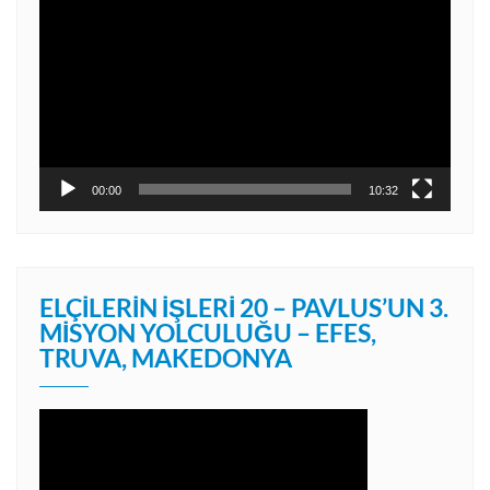
oynatıcı
00:00
10:32
ELÇILERIN İŞLERI 20 – PAVLUS’UN 3.
MISYON YOLCULUĞU – EFES,
TRUVA, MAKEDONYA