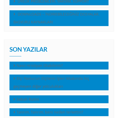
ÜYELİK PROBLEMLERİ, YARDIM, SUPPORT
DOWNLOADS – İNDİREBİLECEĞİNİZ DOSYALAR,
BASVURU KAYNAKLARI
SON YAZILAR
Nasıl Hristiyan Olabilirim?
Elçi Pavlus’un Elçilerin İşleri kitabında hiç
geçmeyen diğer yolculukları
Sabah Rutini
Tanrım, Tanrım, beni neden terkettin?