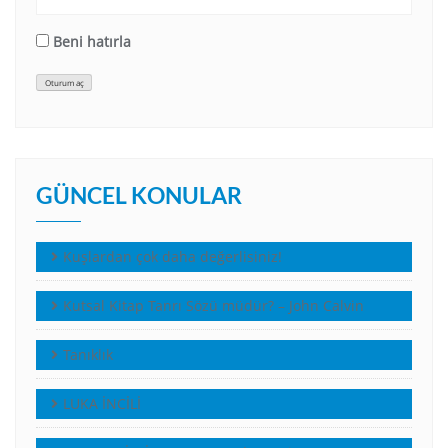
Beni hatırla
Oturum aç
GÜNCEL KONULAR
Kuşlardan çok daha değerlisiniz!
Kutsal Kitap Tanrı Sözü müdür? – John Calvin
Tanıklık
LUKA İNCİLİ