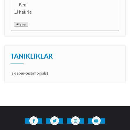
Beni
hatırla
Giriş yap
TANIKLIKLAR
[sidebar-testimonials]