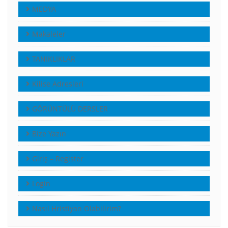
MEDYA
Makaleler
TANIKLIKLAR
Kilise Adresleri
GÖRÜNTÜLÜ DERSLER
Bize Yazın
Giriş – Register
Login
Nasıl Hristiyan Olabilirim?