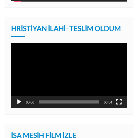
HRISTIYAN İLAHI- TESLIM OLDUM
Video
oynatıcı
00:00
06:54
İSA MESIH FILM İZLE