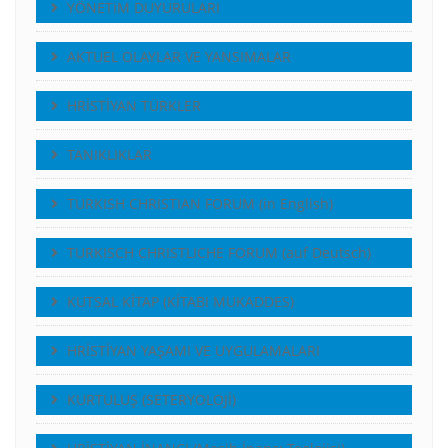
YÖNETiM DUYURULARI
AKTUEL OLAYLAR VE YANSIMALAR
HRİSTİYAN TÜRKLER
TANIKLIKLAR
TURKISH CHRISTIAN FORUM (in English)
TURKISCH CHRISTLICHE FORUM (auf Deutsch)
KUTSAL KİTAP (KİTABI MUKADDES)
HRİSTİYAN YAŞAMI VE UYGULAMALARI
KURTULUŞ (SETERYOLOJİ)