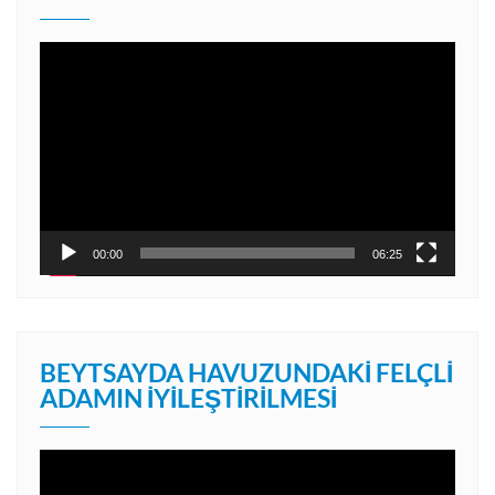
Video
oynatıcı
00:00
06:25
BEYTSAYDA HAVUZUNDAKI FELÇLI
ADAMIN İYILEŞTIRILMESI
Video
oynatıcı