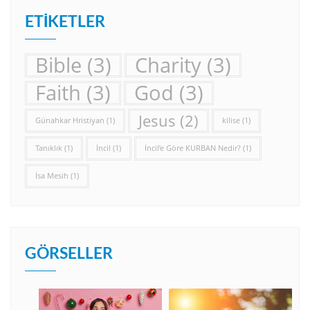
ETIKETLER
Bible
(3)
Charity
(3)
Faith
(3)
God
(3)
Jesus
(2)
Günahkar Hristiyan
(1)
kilise
(1)
Tanıklık
(1)
İncil
(1)
İncil’e Göre KURBAN Nedir?
(1)
İsa Mesih
(1)
GÖRSELLER