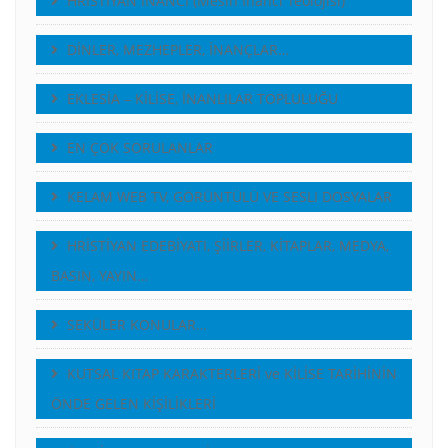
HRİSTİYAN İNANCI (Mesih İnancı Teolojisi)
DİNLER, MEZHEPLER, İNANÇLAR…
EKLESİA – KİLİSE, İNANLILAR TOPLULUĞU
EN ÇOK SORULANLAR
KELAM WEB TV, GÖRÜNTÜLÜ VE SESLI DOSYALAR
HRİSTİYAN EDEBİYATI, ŞİİRLER, KİTAPLAR, MEDYA,
BASIN, YAYIN…
SEKÜLER KONULAR…
KUTSAL KITAP KARAKTERLERİ ve KİLİSE TARİHİNİN
ÖNDE GELEN KİŞİLİKLERİ