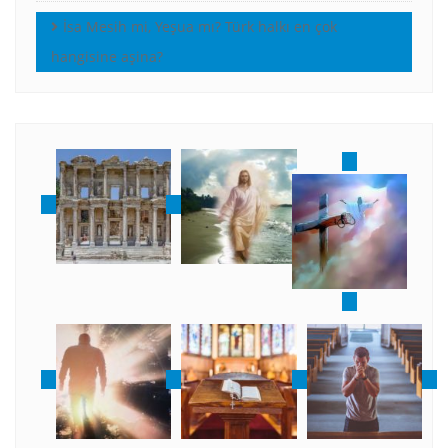
İsa Mesih mi, Yeşua mı? Türk halkı en çok
hangisine aşina?