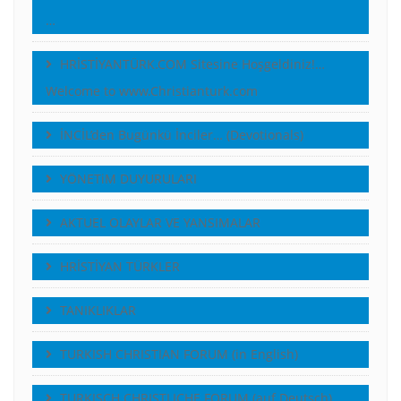
…
HRİSTİYANTÜRK.COM Sitesine Hoşgeldiniz!…
Welcome to www.Christianturk.com
İNCİL’den Bugünkü İnciler… (Devotionals)
YÖNETiM DUYURULARI
AKTUEL OLAYLAR VE YANSIMALAR
HRİSTİYAN TÜRKLER
TANIKLIKLAR
TURKISH CHRISTIAN FORUM (in English)
TURKISCH CHRISTLICHE FORUM (auf Deutsch)