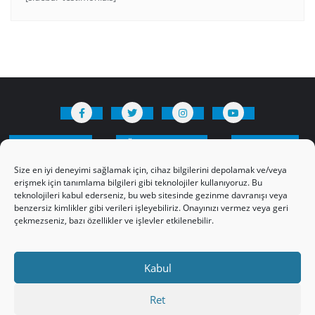
HAKKIMIZDA
Üyelik Kuralları
Bize Yazın
Gizlilik Politikamız
İncil’den Dersler
Size en iyi deneyimi sağlamak için, cihaz bilgilerini depolamak ve/veya
Makaleler
Online Kutsal Kitap
erişmek için tanımlama bilgileri gibi teknolojiler kullanıyoruz. Bu
teknolojileri kabul ederseniz, bu web sitesinde gezinme davranışı veya
Video Öğrencilik Dersleri
benzersiz kimlikler gibi verileri işleyebiliriz. Onayınızı vermez veya geri
ABNSAT Türkiye – Canlı İzleyin
çekmezseniz, bazı özellikler ve işlevler etkilenebilir.
Ahuva Hizmetleri YouTube Sayfası
Hesap aç
Üye Girişi
Kayıt
Register
Kabul
Register
Paltalk Sohbet Odası
Üye Girişi
Ret