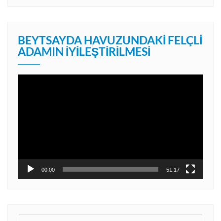
BEYTSAYDA HAVUZUNDAKI FELÇLI
ADAMIN İYILEŞTIRILMESI
Video
oynatıcı
00:00
51:17