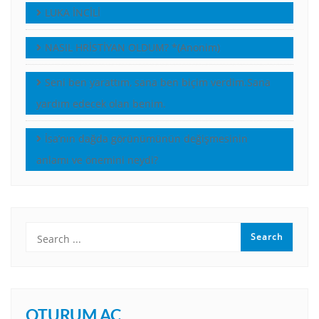
LUKA İNCİLİ
NASIL HRİSTİYAN OLDUM? *(Anonim)
Seni ben yarattım, sana ben biçim verdim.Sana
yardım edecek olan benim.
İsa’nın dağda görünümünün değişmesinin
anlamı ve önemini neydi?
OTURUM AÇ