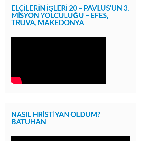
ELÇILERIN İŞLERI 20 – PAVLUS’UN 3.
MISYON YOLCULUĞU – EFES,
TRUVA, MAKEDONYA
NASIL HRISTIYAN OLDUM?
BATUHAN
Video