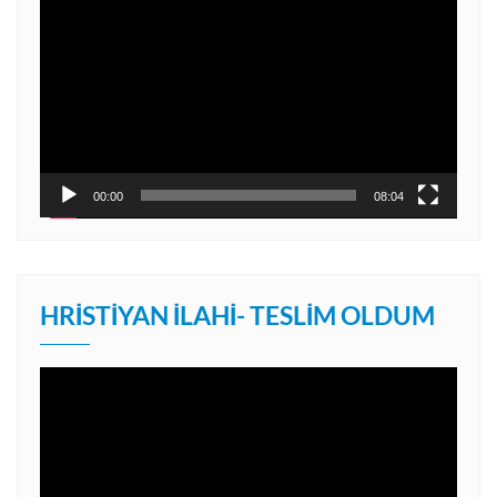
oynatıcı
00:00
08:04
HRISTIYAN İLAHI- TESLIM OLDUM
Video
oynatıcı