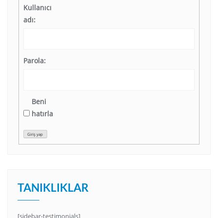
Kullanıcı
adı:
Parola:
Beni
hatırla
Giriş yap
TANIKLIKLAR
[sidebar-testimonials]