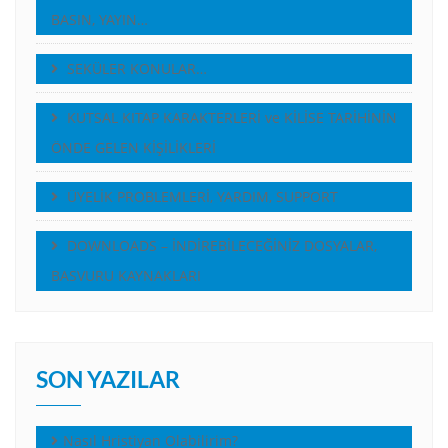
BASIN, YAYIN…
SEKÜLER KONULAR…
KUTSAL KITAP KARAKTERLERİ ve KİLİSE TARİHİNİN
ÖNDE GELEN KİŞİLİKLERİ
ÜYELİK PROBLEMLERİ, YARDIM, SUPPORT
DOWNLOADS – İNDİREBİLECEĞİNİZ DOSYALAR,
BASVURU KAYNAKLARI
SON YAZILAR
Nasıl Hristiyan Olabilirim?