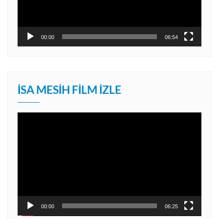
00:00
06:54
İSA MESIH FILM İZLE
Video
oynatıcı
00:00
06:25