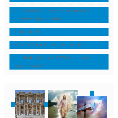
Elçi Pavlus’un Elçilerin İşleri kitabında hiç
geçmeyen diğer yolculukları
Sabah Rutini
Tanrım, Tanrım, beni neden terkettin?
İsa Mesih mi, Yeşua mı? Türk halkı en çok
hangisine aşina?