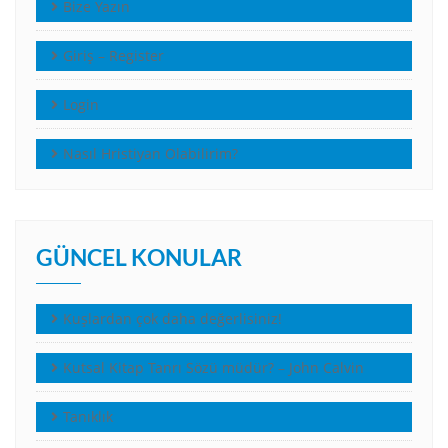
Bize Yazın
Giriş – Register
Login
Nasıl Hristiyan Olabilirim?
GÜNCEL KONULAR
Kuşlardan çok daha değerlisiniz!
Kutsal Kitap Tanrı Sözü müdür? – John Calvin
Tanıklık