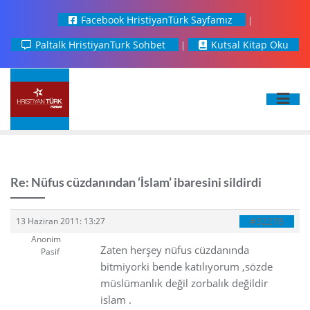
Facebook HristiyanTürk Sayfamız
Paltalk HristiyanTurk Sohbet
Kutsal Kitap Oku
Re: Nüfus cüzdanından ‘İslam’ ibaresini sildirdi
#32278
13 Haziran 2011: 13:27
Anonim
Zaten herşey nüfus cüzdanında
Pasif
bitmiyorki bende katılıyorum ,sözde
müslümanlık değil zorbalık değildir
islam .