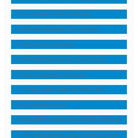
KUTSAL KİTAP (KİTABI MUKADDES)
HRİSTİYAN YAŞAMI VE UYGULAMALARI
KURTULUŞ (SETERYOLOJİ)
HRİSTİYAN İNANCI (Mesih İnancı Teolojisi)
DİNLER, MEZHEPLER, İNANÇLAR…
EKLESİA – KİLİSE, İNANLILAR TOPLULUĞU
EN ÇOK SORULANLAR
KELAM WEB TV, GÖRÜNTÜLÜ VE SESLI DOSYALAR
HRİSTİYAN EDEBİYATI, ŞİİRLER, KİTAPLAR, MEDYA,