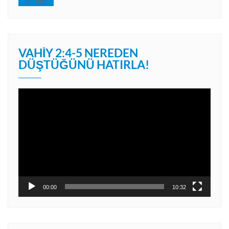
« Tem
VAHIY 2:4-5 NEREDEN
DÜŞTÜĞÜNÜ HATIRLA!
Video
oynatıcı
00:00
10:32