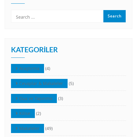
KATEGORILER
Araştırma
(4)
Cevaplar & Makaleler
(5)
Dua ve Tapınma
(3)
Kilise
(2)
Makaleler
(49)