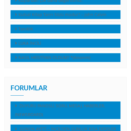
Kuşlardan çok daha değerlisiniz!
Kutsal Kitap Tanrı Sözü müdür? – John Calvin
Tanıklık
LUKA İNCİLİ
NASIL HRİSTİYAN OLDUM? *(Anonim)
FORUMLAR
DUYURU PANOSU, SORU, MESAJ, HABERLER,
(NEWSBOARD)
GÜNÜN AYETİ – İNCİL’DEN GÜNLÜK KISA DERSLER