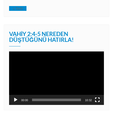
« Tem
VAHIY 2:4-5 NEREDEN
DÜŞTÜĞÜNÜ HATIRLA!
Video
oynatıcı
00:00
10:32