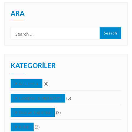
ARA
KATEGORILER
Araştırma
(4)
Cevaplar & Makaleler
(5)
Dua ve Tapınma
(3)
Kilise
(2)