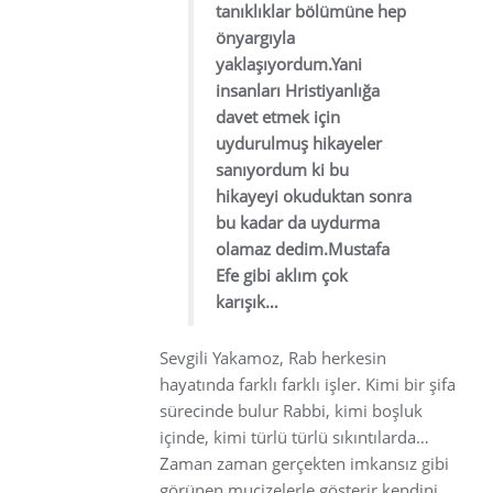
tanıklıklar bölümüne hep
önyargıyla
yaklaşıyordum.Yani
insanları Hristiyanlığa
davet etmek için
uydurulmuş hikayeler
sanıyordum ki bu
hikayeyi okuduktan sonra
bu kadar da uydurma
olamaz dedim.Mustafa
Efe gibi aklım çok
karışık…
Sevgili Yakamoz, Rab herkesin
hayatında farklı farklı işler. Kimi bir şifa
sürecinde bulur Rabbi, kimi boşluk
içinde, kimi türlü türlü sıkıntılarda…
Zaman zaman gerçekten imkansız gibi
görünen mucizelerle gösterir kendini.