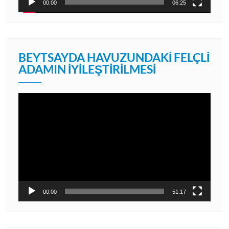
00:00
06:25
BEYTSAYDA HAVUZUNDAKI FELÇLI
ADAMIN İYILEŞTIRILMESI
Video
oynatıcı
00:00
51:17