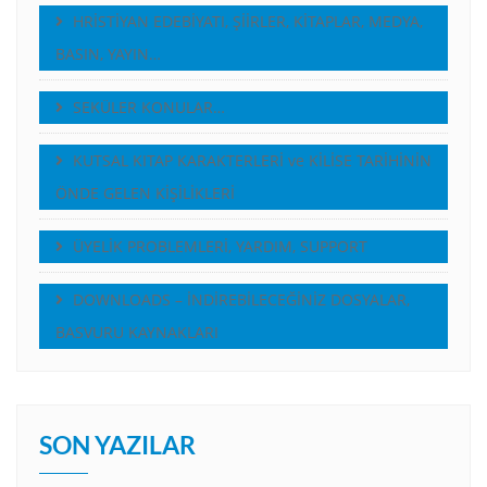
HRİSTİYAN EDEBİYATI, ŞİİRLER, KİTAPLAR, MEDYA,
BASIN, YAYIN…
SEKÜLER KONULAR…
KUTSAL KITAP KARAKTERLERİ ve KİLİSE TARİHİNİN
ÖNDE GELEN KİŞİLİKLERİ
ÜYELİK PROBLEMLERİ, YARDIM, SUPPORT
DOWNLOADS – İNDİREBİLECEĞİNİZ DOSYALAR,
BASVURU KAYNAKLARI
SON YAZILAR