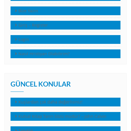
Bize Yazın
Giriş – Register
Login
Nasıl Hristiyan Olabilirim?
GÜNCEL KONULAR
Kuşlardan çok daha değerlisiniz!
Kutsal Kitap Tanrı Sözü müdür? – John Calvin
Tanıklık