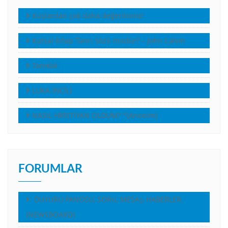
Kuşlardan çok daha değerlisiniz!
Kutsal Kitap Tanrı Sözü müdür? – John Calvin
Tanıklık
LUKA İNCİLİ
NASIL HRİSTİYAN OLDUM? *(Anonim)
FORUMLAR
DUYURU PANOSU, SORU, MESAJ, HABERLER,
(NEWSBOARD)