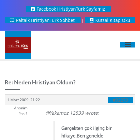
Facebook HristiyanTürk Sayfamız
Paltalk HristiyanTurk Sohbet
Kutsal Kitap Oku
Re: Neden Hristiyan Oldum?
#32273
1 Mart 2009: 21:22
Anonim
@Yakamoz 12539 wrote:
Pasif
Gerçekten çok ilginç bir
hikaye.Ben genelde