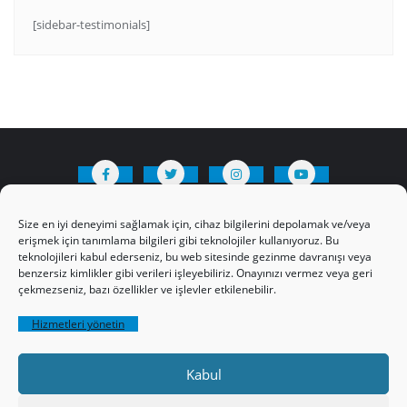
[sidebar-testimonials]
HAKKIMIZDA
Üyelik Kuralları
Bize Yazın
Size en iyi deneyimi sağlamak için, cihaz bilgilerini depolamak ve/veya
Gizlilik Politikamız
İncil’den Dersler
erişmek için tanımlama bilgileri gibi teknolojiler kullanıyoruz. Bu
teknolojileri kabul ederseniz, bu web sitesinde gezinme davranışı veya
Makaleler
Online Kutsal Kitap
benzersiz kimlikler gibi verileri işleyebiliriz. Onayınızı vermez veya geri
Video Öğrencilik Dersleri
çekmezseniz, bazı özellikler ve işlevler etkilenebilir.
ABNSAT Türkiye – Canlı İzleyin
Hizmetleri yönetin
Ahuva Hizmetleri YouTube Sayfası
Hesap aç
Üye Girişi
Kayıt
Register
Kabul
Register
Paltalk Sohbet Odası
Üye Girişi