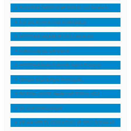
TURKISCH CHRISTLICHE FORUM (auf Deutsch)
KUTSAL KİTAP (KİTABI MUKADDES)
HRİSTİYAN YAŞAMI VE UYGULAMALARI
KURTULUŞ (SETERYOLOJİ)
HRİSTİYAN İNANCI (Mesih İnancı Teolojisi)
DİNLER, MEZHEPLER, İNANÇLAR…
EKLESİA – KİLİSE, İNANLILAR TOPLULUĞU
EN ÇOK SORULANLAR
KELAM WEB TV, GÖRÜNTÜLÜ VE SESLI DOSYALAR