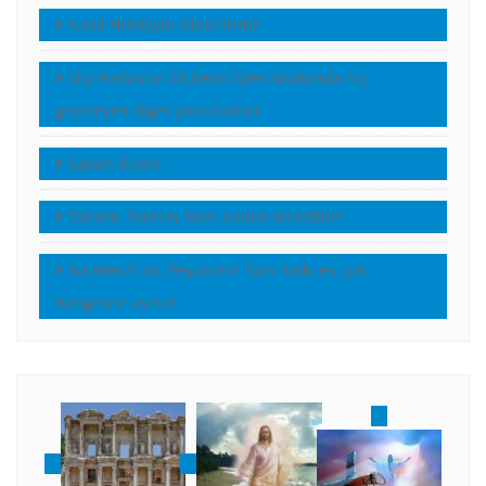
Nasıl Hristiyan Olabilirim?
Elçi Pavlus’un Elçilerin İşleri kitabında hiç
geçmeyen diğer yolculukları
Sabah Rutini
Tanrım, Tanrım, beni neden terkettin?
İsa Mesih mi, Yeşua mı? Türk halkı en çok
hangisine aşina?