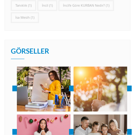
Tanıklık
(1)
İncil
(1)
İncil’e Göre KURBAN Nedir?
(1)
İsa Mesih
(1)
GÖRSELLER