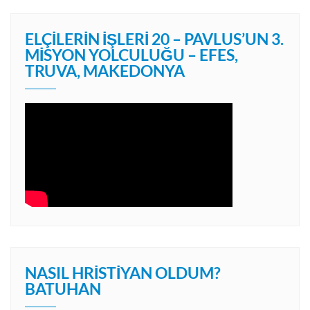
ELÇILERIN İŞLERI 20 – PAVLUS’UN 3.
MISYON YOLCULUĞU – EFES,
TRUVA, MAKEDONYA
NASIL HRISTIYAN OLDUM?
BATUHAN