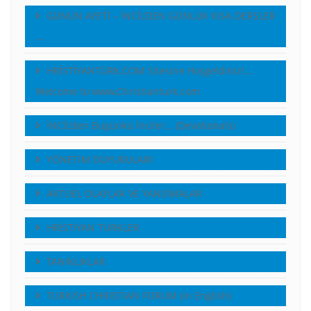
GÜNÜN AYETİ – İNCİL’DEN GÜNLÜK KISA DERSLER
…
HRİSTİYANTÜRK.COM Sitesine Hoşgeldiniz!…
Welcome to www.Christianturk.com
İNCİL’den Bugünkü İnciler… (Devotionals)
YÖNETiM DUYURULARI
AKTUEL OLAYLAR VE YANSIMALAR
HRİSTİYAN TÜRKLER
TANIKLIKLAR
TURKISH CHRISTIAN FORUM (in English)