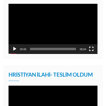
Video
oynatıcı
00:00
08:04
HRISTIYAN İLAHI- TESLIM OLDUM
Video
oynatıcı