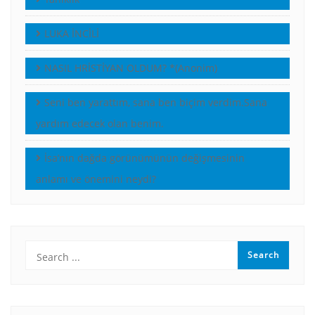
LUKA İNCİLİ
NASIL HRİSTİYAN OLDUM? *(Anonim)
Seni ben yarattım, sana ben biçim verdim.Sana
yardım edecek olan benim.
İsa’nın dağda görünümünün değişmesinin
anlamı ve önemini neydi?