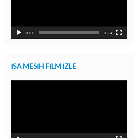
00:00
06:54
İSA MESIH FILM İZLE
Video
oynatıcı